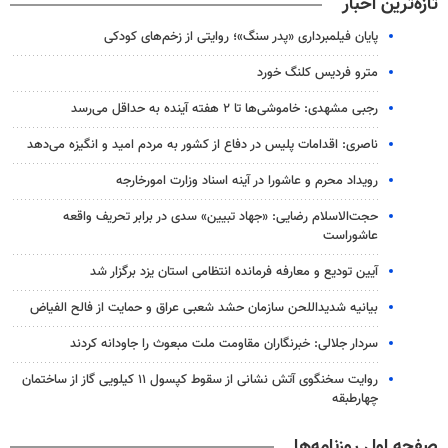
تازه‌ترین اخبار
پایان فیلمبرداری «پدر سنگ»؛ روایتی از زخم‌های کودکی
مترو فردیس کلنگ خورد
رجبی مشهدی: خاموشی‌ها تا ۲ هفته آینده به حداقل می‌رسد
ناصری: اقدامات پلیس در دفاع از کشور به مردم امید و انگیزه می‌دهد
رویداد محرم و عاشورا در آینه اسناد وزارت امورخارجه
حجت‌الاسلام رضایی: «جهاد تبیین» سدی در برابر تحریف واقعه
عاشوراست
آیین تودیع و معارفه فرمانده انتظامی استان یزد برگزار شد
بیانیه شدیداللحن سازمان حشد شعبی عراق و حمایت از فالح الفیاض
سردار جلالی: خبرنگاران مقاومت ملت مبعوث را جاودانه کردند
روایت سخنگوی آتش نشانی از سقوط کپسول ۱۱ کیلویی گاز از ساختمان
چهارطبقه
صفحه اول روزنامه‌ها