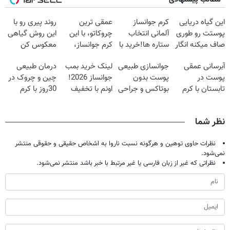
این گیاه دریایی
کرم جوانساز
عمقی ترین
روند پیری رو با
پوستت رو طوری
آلمانی انتخاب
چروکاتو، با این
این روش گیاهی
صاف میکنه انگار
ستاره ها!خرید با
کرم جوانساز،
معکوس کن
20سال جوون
تخفیف
صاف کن(50%
آبرسانی عمقی
جوانسازی طبیعی
لینک خرید بمب
درمان طبیعی
شدی🔥
تخفیف سفارش
پوست در
پوست بدون
جوانساز 2026!
چین و چروک در
فوری)
تابستان با کرم
بوتاکس و جراحی
اونم با تخفیف
30روز با کرم
جوانساز آلمانی!
😳! خرید با
ویژه
جوانساز
تخفیف ویژه
آلمانی(45%تخفیف)
نظر شما
نظرات حاوی توهین و هرگونه نسبت ناروا به اشخاص حقیقی و حقوقی منتشر
نمی‌شود.
نظراتی که غیر از زبان فارسی یا غیر مرتبط با خبر باشد منتشر نمی‌شود.