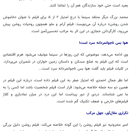
بعید است حتی خود سازندگان هم آن را تماشا کنند.
محمد بزرگ دیگر منتقد سینما با درج امتیاز ۲ از ۵ برای فیلم با عنوان «خاموش
شدن روشن» درباره آن می‌نویسد: فیلم آرام و
ملو
همچون روحیات روشن پیش
می‌رود، کارگردانی حجازی در این اثر به مراتب تحسین‌آمیز است.
هوا بس ناجوانمردانه سرد است!
وی ادامه می‌دهد: موضوعی که این روزها در سینما
موتیف
می‌شود هرم اقتصادی
است که این فیلم به ضلع مسکن و داستان زمین خواران در شمیران می‌پردازد.
در کلیات فیلم باید گفت هوا بس ناجوانمردانه سرد است...
اما نظر جمال احمدی که امتیاز صفر به این فیلم داده است، درباره این فیلم در
همین دو سه جمله خلاصه می‌شود: قرار است فیلم شخصیت باشد اما کسی را به
ما
نمی
شناساند. دردی از دور پیداست اما این درد در میان
نمادبازی
و کلاژ
فیلم‌های خارجی و ضعف تکنیک گم شده است.
تکراری ملال‌آور، جهل مرکب
امیر
محزونیه
نیز فیلم روشن را این گونه خلاصه می‌کند: فیلم روشن دلیل بزرگی