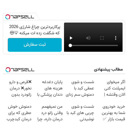
پرکاربردترین چراغ شارژی 2026
که شگفت زده ات میکنه 💡😍
ثبت سفارش
مطالب پیشنهادی
اگر میخوای
شست و شوی
پایان دغدغه
❌قرص‌ و دارو
ایمپلنت کنی
عمقی کبد با
هزینه های
نخور❌ درمان
الان وقتشه |
دمنوش سم زدای
دندان پزشکی با
زانودرد بدون
فقط با ۲۵
گیاهی
پک سفید کننده
قرص
خرید خودروی
شست و شوی
من نمیفهمم
دمنوش خوش
میلیون تومان!!!
خانگی
شما به بهترین
چربی های کبد با
وقتی زانو درد
عطری که برای
قیمت بازار ✅
نوشیدنی
درمان داره، چرا
درمان کبدچرب
گیاهی(55%تخفیف)
دردش رو داری
معجزه میکنه