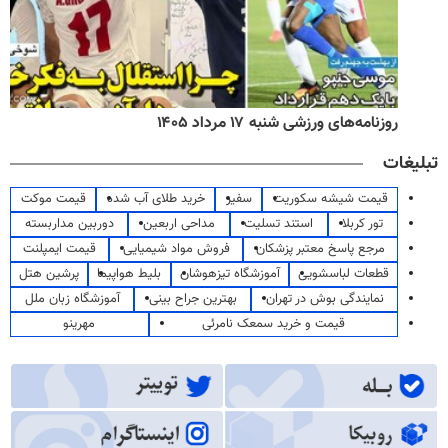
روزنامه‌های ورزشی شنبه ۱۷ مرداد ۱۴۰۵
تبلیغات
قیمت شیشه سکوریت
سفیر
خرید طلای آب شده
قیمت موکت
تور کربلا
استند تسلیت
مداحی اربعین
دوربین مداربسته
مرجع پاسخ معتبر پزشکان
فروش مواد شیمیایی
قیمت ایمپلنت
قطعات لباسشویی
آموزشگاه تیزهوشان
بلیط هواپیما
پرشین هتل
نمایندگی بوش در تهران
بهترین جراح بینی
آموزشگاه زبان ملل
قیمت و خرید سمعک نامرئی
مهرینو