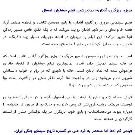
«روزی روزگاری، آبادان»؛ نمادین‌ترین فیلم جشنواره امسال
فیلم سینمایی «روزی روزگاری، آبادان» با بازی محسن تنابنده و فاطمه معتمد آریا،
قصه خانواده‌ای را در شهر آبادان روایت می‌کند که با یک اتفاق خاص مسیر زندگی
آنها تغییر می‌کند؛ این فیلم را می‌توان در ادامه تجربیات بسیار زیاد «آذرنگ» در
تئاتر و سینما تحلیل کرد که در خلق فضا موفق بوده است.
امیر
محزونیه
در این خصوص به مهر می‌گوید: روزی روزگاری آبادان تئاتری است که
در قاب سینما نمایش داده شده. نمادی‌ترین فیلم جشنواره تا اینجا، خانه‌ای
فراموش شده که نماد آبادان است. خانه یا شهری که در رؤیا یا خواب داستانش
شیرین تمام می‌شود ولی در واقعیت نه! فیلم تذکر تلخی در واقعیت است وبا
تخفیفی که می‌دهد کمی شیرین در رؤیا!
فرزان معظم از چهره‌های باسابقه سینمایی اصفهان فیلم را در عباراتی کوتاه چنین
توصیف می‌کند: روایت فروپاشی تدریجی خانواده و حادثه‌ای از بیرون که خانواده را
دوباره پیوند می‌دهد.انتخاب و بازی خوب بازیگران در یک لوکیشن نشان از تسلط
کارگردان بر صحنه است.
فیلمی کم ادعا اما منحصر به فرد حتی در گستره تاریخ سینمای جنگی ایران.