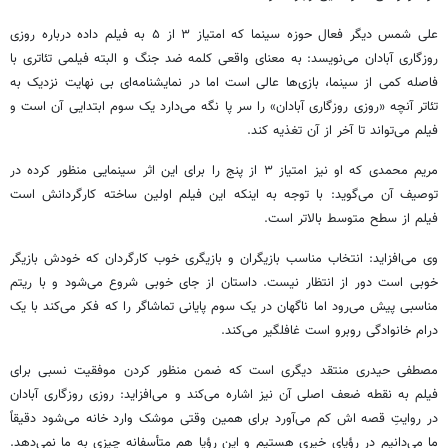
علی شمس دیگر فعال حوزه سینما که امتیاز ۳ از ۵ به فیلم داده درباره روزی
روزگاری آبادان می‌نویسد: به معنای واقعی کلمه ضد جنگ و البته فیلمی تئاتری با
فاصله کمی از سینما، بازی‌ها عالی است اما در نمایشنامه‌ای بی نهایت نزدیک به
تئاتر آنچه «روزی روزگاری آبادان» را سر پا نگه می‌دارد یک سوم ابتدایی آن است و
فیلم می‌تواند تا آخر از آن تغذیه کند.
مریم محمدی که او نیز امتیاز ۳ از پنج را برای این اثر سینمایی منظور کرده در
توصیف آن می‌گوید: با توجه به اینکه این فیلم اولین ساخته کارگردانش است
فیلم از سطح متوسط بالاتر است.
وی می‌افزاید: انتخاب مناسب بازیگران و بازیگری خوب کارگردان که خودش بازیگر
خوبی است دور از انتظار نیست. داستان از جای خوبی شروع می‌شود و با ریتم
مناسبی پیش می‌رود اما ناگهان در یک سوم پایانی تماشاگر را که فکر می‌کند با یک
درام خانوادگی روبرو است غافلگیر می‌کند.
مصطفی حیدری منتقد دیگری است که ضمن منظور کردن موفقیت نسبی برای
فیلم به نقطه ضعف اصلی آن نیز اشاره می‌کند و می‌افزاید: روزی روزگاری آبادان
در روایتِ قصه
اش
کم می‌آورد برای همین وقتی موشک وارد خانه می‌شود دقیقاً
ما می‌دانیم در رؤیای خیری هستیم و این رؤیا هم متأسفانه چیزی به ما نمی‌دهد.