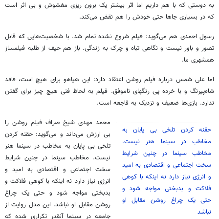
به دوستی که با هم داریم اما اثر بیشتر یک برون
ریزی
مغشوش و بی اثر است
که در بسیاری جاها حتی خودش را هم نقض می‌کند.
رسول احمدی هم می‌گوید: فیلم شروع نشده تمام شد. با شخصیت‌هایی که قابل
تصور و باور نیست و نگاهی تباه و چرک به زندگی. باز هم حیف از طلبه فیلمساز
همشهری ما.
اما علی شمس درباره فیلم روشن اعتقاد دارد: این هیاهو برای هیچ است، فاقد
شاه‌پیرنگ
و با خرده پی رنگهای ناموفق. فیلم به لحاظ فنی هیچ چیز برای گفتن
ندارد. بازی‌ها ضعیف و نزدیک به فاجعه است.
محمد مهدی شیخ صراف فیلم روشن را
حقنه
کردن تلخی بی پایان به
بی ارزش می‌داند و می‌گوید:
حقنه
کردن
مخاطب در سینما هنر نیست.
تلخی بی پایان به مخاطب در سینما هنر
مخاطب سینما در چنین شرایط
نیست. مخاطب سینما در چنین شرایط
سخت اجتماعی و اقتصادی به امید
سخت اجتماعی و اقتصادی به امید و
و انرژی نیاز دارد نه اینکه با کوهی
انرژی نیاز دارد نه اینکه با کوهی فلاکت و
فلاکت و بدبختی مواجه شود و
بدبختی مواجه شود و حتی یک چراغ
حتی یک چراغ روشن مقابل او
روشن مقابل او نباشد. این مدل روایت از
نباشد
جامعه در سینما آنقدر تکراری شده که