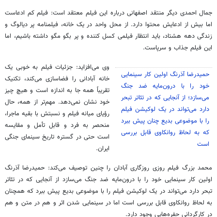
جمال احمدی دیگر منتقد اصفهانی درباره این فیلم معتقد است: فیلم کم ادعاست
اما بیش از ادعایش محتوا دارد. از محل واحد در یک خانه، فیلمنامه پر دیالوگ و
زندگی دهه هشتاد، باید انتظار فیلمی کسل کننده و پر بگو مگو داشته باشیم، اما
این فیلم جذاب و سرپاست.
وی می‌افزاید: جزئیات فیلم به خوبی یک
حمیدرضا آذرنگ اولین کار سینمایی
خانه آبادانی را فضاسازی می‌کند، تکنیک
خود را با درون‌مایه ضد جنگ
تقریباً همه جا به اندازه است و هیچ چیز
می‌سازد؛ از آنجایی که در تئاتر تبحر
خود نشان نمی‌دهد. مهم‌تر از همه، حال
دارد می‌تواند در یک لوکیشن فیلم
رؤیای میانه فیلم و نسبتش با بقیه ماجرا،
را با موضوعی بدیع چنان پیش ببرد
منحصر به فرد و قابل تأمل و مقایسه
که به لحاظ روانکاوی قابل بررسی
است حتی در گستره تاریخ سینمای جنگی
است
ایران.
محمد بزرگ فیلم روزی روزگاری آبادان را چنین توصیف می‌کند: حمیدرضا آذرنگ
اولین کار سینمایی خود را با درون‌مایه ضد جنگ می‌سازد از آنجایی که در تئاتر
تبحر دارد می‌تواند در یک لوکیشن فیلم را با موضوعی بدیع پیش ببرد که همچنان
به لحاظ روانکاوی قابل بررسی است اما در سینمایی شدن اثر و هم در متن و هم
در کارگردانی حفره‌هایی وجود دارد.