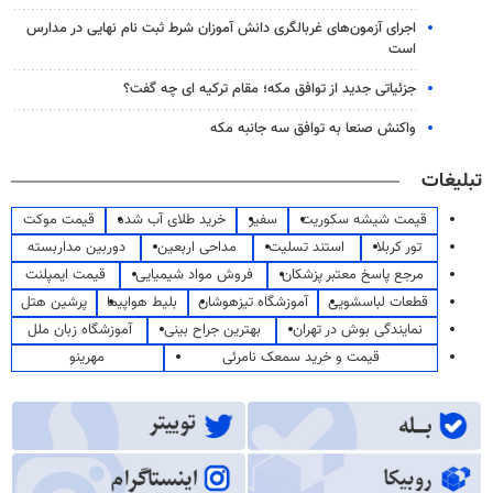
اجرای آزمون‌های غربالگری دانش آموزان شرط ثبت نام نهایی در مدارس
است
جزئیاتی جدید از توافق مکه؛ مقام ترکیه ای چه گفت؟
واکنش صنعا به توافق سه جانبه مکه
تبلیغات
قیمت شیشه سکوریت
سفیر
خرید طلای آب شده
قیمت موکت
تور کربلا
استند تسلیت
مداحی اربعین
دوربین مداربسته
مرجع پاسخ معتبر پزشکان
فروش مواد شیمیایی
قیمت ایمپلنت
قطعات لباسشویی
آموزشگاه تیزهوشان
بلیط هواپیما
پرشین هتل
نمایندگی بوش در تهران
بهترین جراح بینی
آموزشگاه زبان ملل
قیمت و خرید سمعک نامرئی
مهرینو