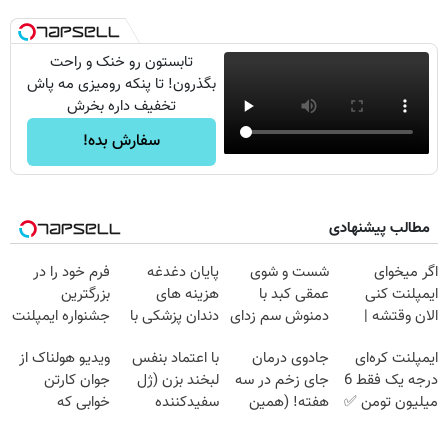
تابستون رو خنک و راحت
بگذرون! تا پنکه رومیزی مه پاش
تخفیف داره بخرش
سفارش بده!
مطالب پیشنهادی
اگر میخوای
شست و شوی
پایان دغدغه
فرم خود را در
ایمپلنت کنی
عمقی کبد با
هزینه های
بزرگترین
الان وقتشه |
دمنوش سم زدای
دندان پزشکی با
جشنواره ایمپلنت
فقط با ۲۵
گیاهی
پک سفید کننده
تهران پر کنید ! |
ایمپلنت کره‌ای
جادوی درمان
با اعتماد بنفس
ویدیو هولناک از
میلیون تومان!!!
خانگی
فقط ۲۵ میلیون
درجه یک فقط 6
جای زخم در سه
لبخند بزن (ژل
جوان کارتن
میلیون تومن ✅
هفته! (همین
سفیدکننده
خوابی که
حالا رایگان
دندان40%تخفیف)
میلیاردر شد.
صحبت کنید)
آموزش رایگان