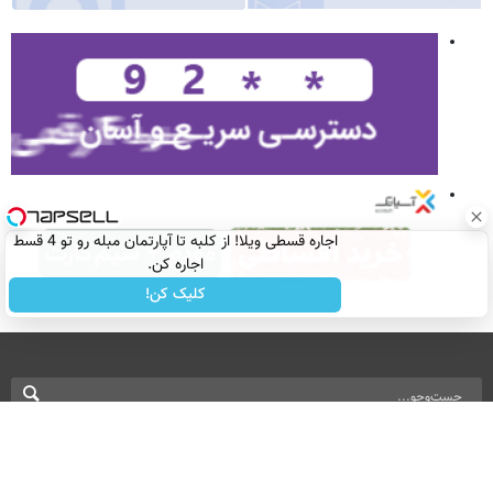
اجاره‌ قسطی ویلا! از کلبه تا آپارتمان مبله رو تو 4 قسط
اجاره کن.
کلیک کن!