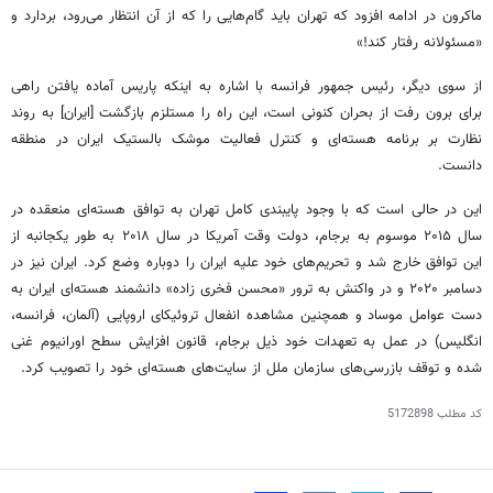
ماکرون
در ادامه افزود که تهران باید گام‌هایی را که از آن انتظار می‌رود، بردارد و
«مسئولانه رفتار کند!»
از سوی دیگر، رئیس جمهور فرانسه با اشاره به اینکه پاریس آماده یافتن راهی
برای برون رفت از بحران کنونی است، این راه را مستلزم بازگشت [ایران] به روند
نظارت بر برنامه هسته‌ای و کنترل فعالیت موشک بالستیک ایران در منطقه
دانست.
این در حالی است که با وجود پایبندی کامل تهران به توافق هسته‌ای منعقده در
سال ۲۰۱۵ موسوم به برجام، دولت وقت آمریکا در سال ۲۰۱۸ به طور یکجانبه از
این توافق خارج شد و تحریم‌های خود علیه ایران را دوباره وضع کرد. ایران نیز در
دسامبر
۲۰۲۰
و در واکنش به ترور «محسن فخری زاده» دانشمند هسته‌ای ایران به
دست عوامل موساد و همچنین مشاهده انفعال
تروئیکای
اروپایی (آلمان، فرانسه،
انگلیس) در عمل به تعهدات خود ذیل برجام، قانون افزایش سطح اورانیوم غنی
شده و توقف بازرسی‌های سازمان ملل از سایت‌های هسته‌ای خود را تصویب کرد.
کد مطلب
5172898