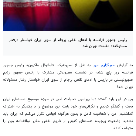
رئیس جمهور فرانسه با ادعای نقض برجام از سوی ایران خواستار «رفتار
مسئولانه» مقامات تهران شد!
به گزارش
خبرگزاری مهر
به نقل از اسپوتنیک، «امانوئل ماکرون» رئیس جمهور
فرانسه روز پنج شنبه در نشست مطبوعاتی مشترک با رئیس جمهور رژیم
صهیونیستی در پاریس با ادعای نقض
برجام
از سوی ایران خواستار رفتار
مسئولانه
تهران شد!
وی در این
باره
گفت: «ما پیرامون تحولات
اخیر
در حوزه موضوع هسته‌ای ایران
بحث و گفتگو کردیم و نگرانی‌های
خود بابت
این موضوع را با یکدیگر به اشتراک
گذاشتیم. من با شفافیت کامل و بدون هرگونه ابهامی تکرار می‌کنم که ایران باید
تشدید وضعیت پیچیده هسته‌ای کنونی از طریق نقض مکرر توافقنامه
وین
را
متوقف کند».