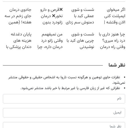
اگر میخوای
شست و شوی
❌قرص‌ و دارو
جادوی درمان
ایمپلنت کنی
عمقی کبد با
نخور❌ درمان
جای زخم در سه
الان وقتشه |
دمنوش سم زدای
زانودرد بدون
هفته! (همین
فقط با ۲۵
گیاهی
قرص
حالا رایگان
چرا هنوز داری با
شست و شوی
من نمیفهمم
پایان دغدغه
میلیون تومان!!!
صحبت کنید)
درد راه میری؟
چربی های کبد با
وقتی زانو درد
هزینه های
وقتی راه درمان
نوشیدنی
درمان داره، چرا
دندان پزشکی با
جلو پاته!
گیاهی(55%تخفیف)
دردش رو داری
پک سفید کننده
تحمل میکنی؟❗
خانگی
نظر شما
نظرات حاوی توهین و هرگونه نسبت ناروا به اشخاص حقیقی و حقوقی منتشر
نمی‌شود.
نظراتی که غیر از زبان فارسی یا غیر مرتبط با خبر باشد منتشر نمی‌شود.