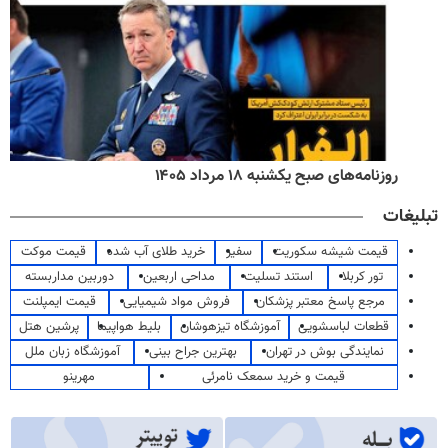
روزنامه‌های صبح یکشنبه ۱۸ مرداد ۱۴۰۵
تبلیغات
قیمت شیشه سکوریت
سفیر
خرید طلای آب شده
قیمت موکت
تور کربلا
استند تسلیت
مداحی اربعین
دوربین مداربسته
مرجع پاسخ معتبر پزشکان
فروش مواد شیمیایی
قیمت ایمپلنت
قطعات لباسشویی
آموزشگاه تیزهوشان
بلیط هواپیما
پرشین هتل
نمایندگی بوش در تهران
بهترین جراح بینی
آموزشگاه زبان ملل
قیمت و خرید سمعک نامرئی
مهرینو