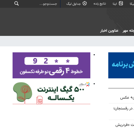
نتایج زنده
کا
ایتا
جداول لیگ
له مهر
عناوین اخبار
ان+ عکس
 در رفسنجان؛
لت «فردریش