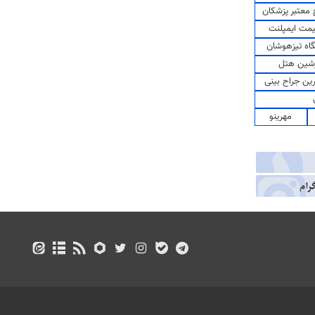
معتبر پزشکان
مت ایمپلنت
اه تیزهوشان
شین هتل
رین جراح بینی
مهرینو