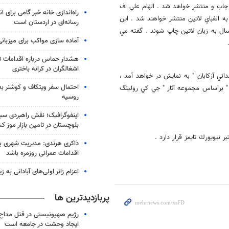
 چاپ و منتشر خواهد شد . الهام علي اف
راه‌اندازی خانه خبر گامی برای 
ه الفباي لاتين منتشر خواهند شد . اين
رسانه‌ای در اردستان است
ل به زبان لاتين چاپ شوند . گفته مي
آماده سازی مواکب برای میزبانی
هشدار حماس درباره اقدامات ت
اشغالگران در کرانه باختری
ني آزكابان " به نمايش در خواهد آمد ،
احتمال سفر ویتکاف و کوشنر به 
 " براساس مجموعه آثار " جي كي رولينگ
روسیه
اینفوگرافیک؛ نقش راهبردی سی
بلوچستان در تامین بازار موز ک
يويورك تايمز قرار دارد .
ذاکری هرندی: مدیریت شهری بم ب
اقدامات عمرانی روزمره باشد
اعزام زائر اولی‌های آبادانی به 
پربازدیدترین ها
رژیم صهیونیستی در قتل مداح 
ایجاد وحشت در جامعه است