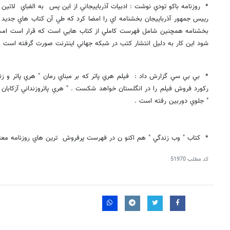
* روزنامه باكو تودي نوشت : ادبيات آذرباييجاني از اين پس به الفباي لاتين
رييس جمهور آذرباييجان بخشنامه اي را امضا كرد كه طي آن كتاب هاي جديد ب
بخشنامه همچنين شامل فهرست كاملي از كتاب هايي است كه قرار است امسا
شود اين كار به دليل انتشار كتب در شبكه جهاني اينترنت صورت گرفته است .
* بي بي سي گزارش داد : فيلم هري پاتر كه بر مبناي رمان " هري پاتر و زندا
ركورد فروش فيلم را در انگلستان خواهد شكست . " هري پاتروزنداني آزكابان
" جلوي دوربين رفته است .
* كتاب " وب زندگي " هم اكنو ن در فهرست پرفروش ترين هاي روزنامه معتبر ن
کد مطلب
51970