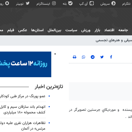
تلگرام
سروش
آی گپ
بله
اینستاگرام
توییتر
روبی
جامعه
اقتصاد
بازار
ورزش
سیاست
بین‌الملل
استان‌ها
عکس
فیلم
مج
یقی و هنرهای تجسمی
تازه‌ترین اخبار
عمو پورنگ در مرکز طبی کودک
انهدام باند سارقان سیم و کابل
يسنده و مورديكاي جرستين تصويرگر در
کشف محموله ۱۸۰ میلیاردی
اند .
تظاهرات هزاران نفری علیه دو
مرتس» در آلمان