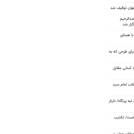
دالرحیم
زار شد
با همتای
جرای طرحی که به
د آسانی مقابل
لاب امام سید
 پرتگاه/ تارتار
 است/ تکذیب
وانان جهان در