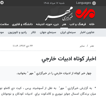
شنبه ۱۷ مرداد ۱۴۰۵
خانه
فرهنگ و ادب
هنر
دين، حوزه، انديشه
دانشگاه و فناوری
سلامت
عناوین اخبار
سینمای ایران
سینمای جهان
تئاتر
رادیو و تلویزیون
موس
هنر
سایر
۲۴ دی ۱۳۸۲، ۱۱:۰۴
اخبار كوتاه ادبيات خارجي
چهار خبر كوتاه از ادبيات خارجي را در خبرگزاري " مهر " بخوانيد.
* به گزارش خبرگزاري " مهر" به نقل از آسوشيتد پرس ، كيت دي كاملو نو
ميان برندگان امسال جوايز نيوبري و كالدكوت براي ادبيات كودكان و نوجوانان 