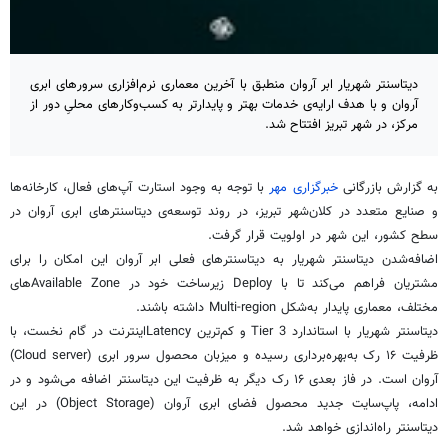
دیتاسنتر شهریار ابر آروان منطبق با آخرین معماری نرم‌افزاری سرورهای ابری
آروان و با هدف ارایه‌ی خدمات بهتر و پایدارتر به کسب‌وکارهای محلیِ دور از
مرکز، در شهر تبریز افتتاح شد.
به گزارش بازرگانی
خبرگزاری مهر
با توجه به وجود استارت آپ‌های فعال، کارخانه‌ها
و صنایع متعدد در کلان‌شهر تبریز، در روند توسعه‌ی دیتاسنترهای ابری
آروان
در
سطح کشور، این شهر در اولویت قرار گرفت.
اضافه‌شدن دیتاسنتر شهریار به دیتاسنترهای فعلی ابر
آروان
این امکان را برای
مشتریان فراهم می‌کند تا با Deploy زیرساخت خود در Available Zoneهای
مختلف، معماری پایدار به‌شکل Multi-region داشته باشند.
دیتاسنتر شهریار با استاندارد Tier 3 و کم‌ترین Latencyاینترنت در گام نخست، با
ظرفیت ۱۶ رک به‌بهره‌برداری رسیده و میزبان محصول سرور ابری (Cloud server)
آروان
است. در فاز بعدی ۱۶ رک دیگر به ظرفیت این دیتاسنتر اضافه می‌شود و در
ادامه، پاپ‌سایت جدید محصول فضای ابری
آروان
(Object Storage) در این
دیتاسنتر راه‌اندازی خواهد شد.