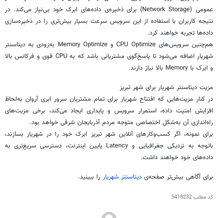
عمومی (Network Storage) برای ذخیره‌ی داده‌های
ابرک
خود بی‌نیاز می‌کند. در
نتیجه کاربران با استفاده از این سرویس سرعت بسیار بیش‌تری را در ذخیره‌سازی
داده‌ها تجربه خواهند کرد.‌
هم‌چنین سرویس‌های CPU Optimize و Memory Optimize به‌زودی به دیتاسنتر
شهریار اضافه می‌شود تا پاسخ‌گوی مشتریانی باشد که به CPU قوی و فرکانس بالا
و
ابرک
با Memory بالا نیاز دارند.
مزیت دیتاسنتر شهریار برای شهر تبریز
در کنار مزیت‌هایی که افتتاح شهریار برای تمام مشتریان سرور ابری
آروان
به‌لحاظ
افزایش امنیت داده‌، استمرار سرویس و پایداری ایجاد می‌کند، برخی مزیت‌های
راه‌اندازی آن به‌شکل اختصاصی متوجه مردم آذربایجان شرقی خواهد بود.
برای نمونه‌، اگر کسب‌وکارهای آنلاین شهر تبریز
ابرک
خود را در شهریار بسازند،
باتوجه
به نزدیکی جغرافیایی و Latency پایین اینترنت‌، دسترسی سریع‌تری به
داده‌های خود خواهند داشت.
برای آگاهی بیش‌تر صفحه‌ی
دیتاسنتر شهریار
را ببینید.
کد مطلب
5418232