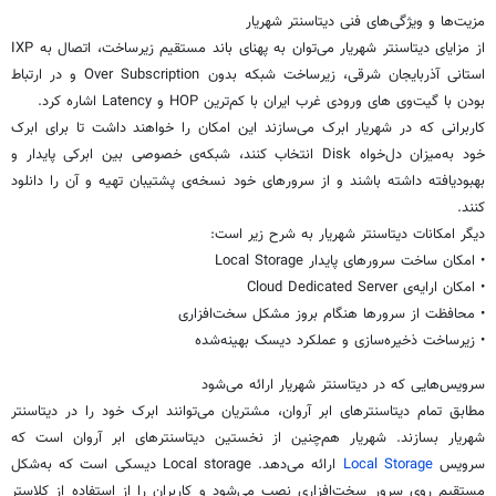
مزیت‌ها و ویژگی‌های فنی دیتاسنتر شهریار
از مزایای دیتاسنتر شهریار می‌توان به پهنای باند مستقیم زیرساخت، اتصال به IXP
استانی آذربایجان شرقی، زیرساخت شبکه بدون Over Subscription و در ارتباط
بودن با
گیت‌وی
های
ورودی غرب ایران با کم‌ترین HOP و Latency اشاره کرد.
کاربرانی که در شهریار
ابرک
می‌سازند این امکان را خواهند داشت تا برای
ابرک
خود به‌میزان دل‌خواه Disk انتخاب کنند، شبکه‌ی خصوصی بین
ابرکی
پایدار و
بهبودیافته داشته باشند و از سرورهای خود نسخه‌ی پشتیبان تهیه و آن را دانلود
کنند.
دیگر امکانات دیتاسنتر شهریار به شرح زیر است:
• امکان ساخت سرورهای پایدار Local Storage
• امکان ارایه‌ی Cloud Dedicated Server
• محافظت از سرورها هنگام بروز مشکل سخت‌افزاری
• زیرساخت ذخیره‌سازی و عملکرد دیسک بهینه‌شده
سرویس‌هایی که در دیتاسنتر شهریار ارائه می‌شود
مطابق تمام دیتاسنترهای ابر
آروان
، مشتریان می‌توانند
ابرک
خود را در دیتاسنتر
شهریار بسازند. شهریار هم‌چنین از نخستین دیتاسنترهای ابر
آروان
است که
سرویس
Local Storage
ارائه می‌دهد. Local storage دیسکی است که به‌شکل
مستقیم روی سرور سخت‌افزاری نصب می‌شود و کاربران را از استفاده از کلاستر