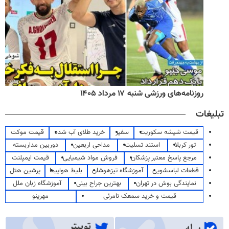
روزنامه‌های ورزشی شنبه ۱۷ مرداد ۱۴۰۵
تبلیغات
قیمت شیشه سکوریت
سفیر
خرید طلای آب شده
قیمت موکت
تور کربلا
استند تسلیت
مداحی اربعین
دوربین مداربسته
مرجع پاسخ معتبر پزشکان
فروش مواد شیمیایی
قیمت ایمپلنت
قطعات لباسشویی
آموزشگاه تیزهوشان
بلیط هواپیما
پرشین هتل
نمایندگی بوش در تهران
بهترین جراح بینی
آموزشگاه زبان ملل
قیمت و خرید سمعک نامرئی
مهرینو