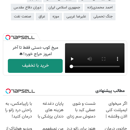
احمد محمدی‌زاده
جمهوری اسلامی ایران
دوران دفاع مقدس
جنگ تحمیلی
علیرضا غریبی
موزه
عراق
صنعت نفت
میخ کوب دستی فقط تا آخر
امروز حراج خورد!🔥
خرید با تخفیف
مطالب پیشنهادی
اگر میخوای
شست و شوی
پایان دغدغه
با زاپیامکس، به
ایمپلنت کنی
عمقی کبد با
هزینه های
راحتی درد زانو را
الان وقتشه |
دمنوش سم زدای
دندان پزشکی با
درمان کنید!
فقط با ۲۵
گیاهی
پک سفید کننده
جادوی درمان
هنوز برای زانو درد
من نمیفهمم
ویدیو هولناک از
میلیون تومان!!!
خانگی