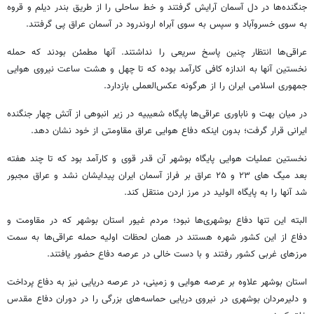
جنگنده‌ها در دل آسمان آرایش گرفتند و خط ساحلی را از طریق بندر دیلم و
قروه
به سوی خسروآباد و سپس به سوی آبراه اروندرود در آسمان عراق پی گرفتند.
عراقی‌ها انتظار چنین پاسخ سریعی را نداشتند. آنها مطمئن بودند که حمله
نخستین آنها به اندازه کافی کارآمد بوده که تا چهل و هشت ساعت نیروی هوایی
جمهوری اسلامی ایران را از هرگونه عکس‌العملی بازدارد.
در میان بهت و ناباوری عراقی‌ها پایگاه
شعیبیه
در زیر انبوهی از آتش چهار جنگنده
ایرانی قرار گرفت؛ بدون اینکه دفاع هوایی عراق مقاومتی از خود نشان دهد.
نخستین عملیات هوایی پایگاه بوشهر آن قدر قوی و کارآمد بود که تا چند هفته
بعد
میگ
های
۲۳ و ۲۵ عراق بر فراز آسمان ایران پیدایشان نشد و عراق مجبور
شد آنها را به پایگاه
الولید
در مرز اردن منتقل کند.
البته این تنها دفاع بوشهری‌ها نبود؛ مردم غیور استان بوشهر که در مقاومت و
دفاع از این کشور شهره هستند در همان لحظات اولیه حمله عراقی‌ها به سمت
مرزهای غربی کشور رفتند و با دست خالی در عرصه دفاع حضور یافتند.
استان بوشهر علاوه بر عرصه هوایی و زمینی، در عرصه دریایی نیز به دفاع پرداخت
و دلیرمردان بوشهری در نیروی دریایی حماسه‌های بزرگی را در دوران دفاع مقدس