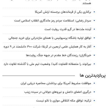
هستند
برکناری یکی از فرماندهان برجسته ارتش آمریکا
سردار رضایی: استقامت مردم رمز ماندگاری انقلاب اسلامی است
آینده ملت‌ها در گرو قدرت روایت است
توافق اولیه باشگاه پرسپولیس با همتای مازندرانی برای خرید جنجالی
آغاز به کار همایش علمی اربعین در کربلا؛ شرکت ۳۰۰ دانشمند در ۹ دوره
خبرنگاران؛ رزمندگان خط مقدم در جبهه جنگ روایت‌ها
بیرانوند را منصفانه قضاوت کنید/ وضعیت تیم ملی با گذشته تفاوت دارد
پربازدیدترین ها
موافقت مشروط آمریکا برای برداشتن محاصره دریایی ایران
درگیری اعضای داعش و نیروهای جولانی در سیده زینب
ترکیه: توافق مکه ائتلافی موازی با ناتو نیست