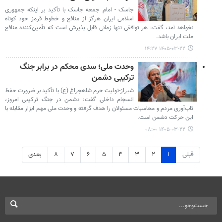
جاسک - امام جمعه جاسک با تأکید بر اینکه جمهوری
اسلامی ایران هرگز از منافع و خطوط قرمز خود کوتاه
نخواهد آمد، گفت: هر توافقی تنها زمانی قابل پذیرش است که تأمین‌کننده منافع
ملت ایران باشد.
۱۴۰۵-۰۳-۲۲ ۱۴:۲۷
وحدت ملی؛ سدی محکم در برابر جنگ
ترکیبی دشمن
شیراز-تولیت حرم شاهچراغ (ع) با تأکید بر ضرورت حفظ
انسجام داخلی گفت: دشمن در جنگ ترکیبی امروز،
تاب‌آوری مردم و محاسبات مسئولان را هدف گرفته و وحدت ملی مهم‌ ابزار مقابله با
این حرکت دشمن است.
۱۴۰۵-۰۳-۲۲ ۰۸:۰۰
قبلی
۱
۲
۳
۴
۵
۶
۷
۸
بعدی