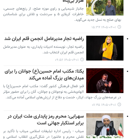
هزار بی‌پناه
جانباز شیمیایی و راوی موزه صلح، از رنج‌های جسمی،
خاطرات کربلای ۵ و سردشت و تلاش برای شناساندن
بهای صلح به نسل جدید می‌گوید.
۱۴۰۵-۰۴-۰۱ ۱۵:۳۴
راضیه تجار مدیرعامل انجمن قلم ایران شد
راضیه تجار، نویسنده ادبیات پایداری، به عنوان مدیرعامل
انجمن قلم ایران انتخاب شد.
۱۴۰۵-۰۴-۰۱ ۰۹:۵۶
یکتا: مکتب امام حسین(ع) جوانان را برای
میدان‌های بزرگ آماده می‌کند
قم- فعال فرهنگی کشور گفت: مکتب امام حسین(ع) با
الهام‌بخشی به نوجوانان و جوانان، آنان را برای حضور مؤثر
در عرصه‌های بزرگ جهاد، ایثار، خدمت و دفاع از ارزش‌های اسلامی آماده می‌کند.
۱۴۰۵-۰۴-۰۱ ۰۷:۴۵
سهرابی: محرم رمز پایداری ملت ایران در
برابر استکبار جهانی است
میناب - رئیس اداره تبلیغات اسلامی میناب با تأکید بر
نقش محرم و عاشورا در شکل‌گیری انقلاب اسلامی و