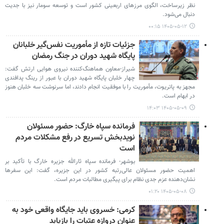
نظر زیرساخت، الگوی مرزهای اربعینی کشور است و توسعه سومار نیز با جدیت
دنبال می‌شود.
۱۴۰۵-۰۵-۱۲ ۰۰:۱۵
جزئیات تازه از مأموریت نفس‌گیر خلبانان
پایگاه شهید دوران در جنگ رمضان
شیراز-معاون هماهنگ‌کننده نیروی هوایی ارتش گفت:
چهار خلبان پایگاه شهید دوران با عبور از رینگ پدافندی
مجهز به پاتریوت، مأموریت را با موفقیت انجام دادند، اما سرنوشت سه خلبان هنوز
در ابهام است.
۱۴۰۵-۰۵-۰۹ ۱۴:۰۳
فرمانده سپاه خارگ: حضور مسئولان
نویدبخش تسریع در رفع مشکلات مردم
است
بوشهر- فرمانده سپاه ثارالله جزیره خارگ با تأکید بر
اهمیت حضور مسئولان عالی‌رتبه کشور در این جزیره، گفت: این سفرها
نشان‌دهنده عزم جدی نظام برای پیگیری مطالبات مردم است.
۱۴۰۵-۰۵-۰۸ ۰۱:۲۰
کرمی: خسروی باید جایگاه واقعی خود به
عنوان دروازه عتبات را بازیابد