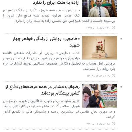
اراده به ملت ایران را ندارد
بندرعباس- امام جمعه هرمز با تأکید بر جایگاه راهبردی
تنگه هرمز، هرگونه تهدید علیه منافع ملی ایران را
بی‌نتیجه دانست و گفت: هیچ‌کس حق تحمیل اراده به ملت ایران را ندارد.
۱۴۰۵-۰۴-۲۶ ۱۳:۲۷
«خامِجی» روایتی از زندگی خواهر چهار
شهید
کتاب «خامِجی»؛ روایتی از خاطرات شفاهی فاطمه
بهادربیگی، خواهر چهار شهید دوران دفاع مقدس و مربی
پرورشی اهل همدان، به تحقیق و نگارش معصومه عبداللهی توسط انتشارات «راه
یار» روانه بازار نشر شد.
۱۴۰۵-۰۴-۲۰ ۱۳:۳۰
رضوانی: عشایر در همه عرصه‌های دفاع از
کشور پیشگام بوده‌اند
کلیبر- نماینده مردم کلیبر، خداآفرین و هوراند در مجلس
شورای اسلامی گفت: عشایر همواره در کنار نظام بوده‌اند
و در دوران دفاع مقدس نیز بیشترین رزمنده و پشتیبانی مالی را تقدیم کشور
کردند.
۱۴۰۵-۰۴-۱۸ ۲۳:۰۷