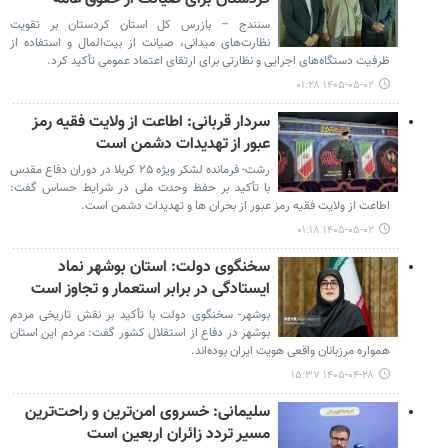
سنندج – بازرس کل استان کردستان بر تقویت
نظارت‌های میدانی، صیانت از بیت‌المال و استفاده از
ظرفیت دستگاه‌های اجرایی و نظارتی برای ارتقای اعتماد عمومی تأکید کرد.
۱۴۰۵-۰۵-۰۲ ۰۱:۲۸
سردار قربانی: اطاعت از ولایت فقیه رمز
عبور از تهدیدات دشمن است
رشت- فرمانده لشکر ویژه ۲۵ کربلا در دوران دفاع مقدس
با تأکید بر حفظ وحدت ملی در شرایط حساس گفت:
اطاعت از ولایت فقیه رمز عبور از بحران‌ ها و تهدیدات دشمن است.
۱۴۰۵-۰۵-۰۲ ۰۱:۱۸
سخنگوی دولت: استان بوشهر نماد
ایستادگی در برابر استعمار و تجاوز است
بوشهر- سخنگوی دولت با تأکید بر نقش تاریخی مردم
بوشهر در دفاع از استقلال کشور گفت: مردم این استان
همواره مرزبانان واقعی هویت ایران بوده‌اند.
۱۴۰۵-۰۴-۲۸ ۱۵:۳۷
سلیمانی: خسروی امن‌ترین و راحت‌ترین
مسیر تردد زائران اربعین است