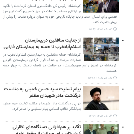
کرمانشاه- رئیس کل دادگستری استان کرمانشاه با تأکید
بر ارتقای مستمر خدمات در مرز خسروی گفت:این مرز
نعمتی برای استان است و باید جایگاه تاریخی خود به عنوان دروازه عتبات را بیش از
پیش تثبیت کند.
۱۴۰۵-۰۵-۰۷ ۱۵:۱۶
از جنایت منافقین دربیمارستان
اسلام‌آبادغرب تا حمله به بیمارستان فارابی
کرمانشاه- حمله منافقین به بیمارستان اسلام‌آبادغرب در
عملیات مرصاد و هدف قرار گرفتن بیمارستان فارابی
کرمانشاه در تجاوز رژیم صهیونیستی، دو جنایت در فاصله نزدیک به چهار دهه
هستند.
۱۴۰۵-۰۵-۰۵ ۱۵:۱۸
پیام تسلیت سید حسن خمینی به مناسبت
درگذشت مادر شهیدان مظفر
در پی درگذشت مادر شهیدان مظفر، تولیت حرم مطهر
بنیانگذار انقلاب اسلامی پیام تسلیتی را صادر کرد.
۱۴۰۵-۰۵-۰۲ ۱۴:۱۹
تأکید بر هم‌افزایی دستگاه‌های نظارتی
کردستان برای صیانت از حقوق عامه