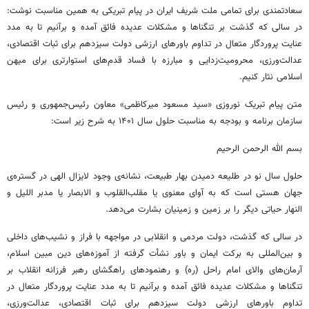
سعادتمندی برای تمامی ملت شریف ایران در پیام تبریکی به همین مناسبت نوشت:
در سالی که گذشت بر تنگناها و مشکلات عدیده فائق آمده و برآنیم تا به مدد
عنایت پروردگار متعال در تداوم باورهای ارزشی دولت سیزدهم برای ثبات اقتصادی،
عدالت‌ورزی، محرومیت‌زدایی و مبارزه با فساد قدم‌های استوارتری برای میهن
اسلامی نثار کنیم.
متن پیام تبریک نوروزی «سید مسعود میرکاظمی» معاون رئیس‌جمهوری و رئیس
سازمان برنامه و بودجه به مناسبت حلول سال ۱۴۰۱ به شرح زیر است:
بسم الله الرحمن الرحیم
حلول سال نو در طلیعه دمیدن بهار طبیعت، نشانه‌ی وجود لایزال الهی در گستره‌ی
جهان هستی است که به آوای معنوی یا مقلب‌القلوب و الابصار یا مدبر اللیل و
النهار حیاتی دیگر را بر زمین و زمینیان بشارت می‌دهد.
در سالی که گذشت، دولت مردمی و انقلابی در مواجهه با فراز و نشیب‌های داخلی
و بین‌المللی به برکت ایمان و باور نشأت گرفته از آموزه‌های دین مبین اسلام،
آرمان‌های والای امام راحل (ره) و رهنمودهای راهگشای رهبر فرزانه انقلاب بر
تنگناها و مشکلات عدیده فائق آمده و برآنیم تا به مدد عنایت پروردگار متعال در
تداوم باورهای ارزشی دولت سیزدهم برای ثبات اقتصادی، عدالت‌ورزی،