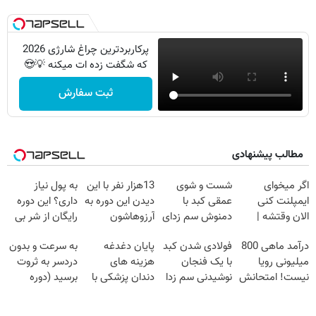
پرکاربردترین چراغ شارژی 2026
که شگفت زده ات میکنه 💡😍
ثبت سفارش
مطالب پیشنهادی
اگر میخوای
شست و شوی
13هزار نفر با این
به پول نیاز
ایمپلنت کنی
عمقی کبد با
دیدن این دوره به
داری؟ این دوره
الان وقتشه |
دمنوش سم زدای
آرزوهاشون
رایگان از شر بی
فقط با ۲۵
گیاهی
رسیدن | ثبت‌‌نام
پولی خلاصت
درآمد ماهی 800
فولادی شدن کبد
پایان دغدغه
به سرعت و بدون
میلیون تومان!!!
رایگان
میکنه
میلیونی رویا
با یک فنجان
هزینه های
دردسر به ثروت
نیست! امتحانش
نوشیدنی سم زدا
دندان پزشکی با
برسید (دوره
مجانیه😉
پک سفید کننده
کاملا رایگان
خانگی
پولسازی)