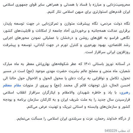
محرومیت‌زدایی و مبارزه با فساد با همدلی و همراهی سایر قوای جمهوری اسلامی
ایران قدم‌های استوارتری برای میهن اسلامی نثار کنیم.
نگاه دولت مردمی، نگاه پیشرفت متوازن و تمرکززدایی در جهت توسعه پایدار،
برقراری عدالت همه‌جانبه و برخورداری آحاد جامعه از امکانات و قابلیت‌های کشور،
نگاهی فراسو به افق‌های روشن و درخشان با عملیاتی نمودن محورهای اجرایی
رشد اقتصادی، بهبود بهره‌وری و کنترل تورم در جهت آبادانی، توسعه و پیشرفت
روزافزون ایرانی سرافراز است.
در آستانه نوروز باستانی ۱۴۰۱ که عطر شکوفه‌های بهاری‌اش معطر به ماه مبارک
شعبان، ماه منجی و مصلح عالم بشریت حضرت مهدی موعود (عج) است در مسیر
تحول، تکامل و نوافزایی به برکت دعای یا محول الحول و الاحوال حول حالنا الی
احسن الحال، ذیل توجهات قائم آل محمد (عج) و پیروی از منویات
مقام معظم
رهبری
، با یاد و خاطره شهیدان والامقام و ایثارگران سرافراز انقلاب اسلامی
فرارسیدن سال جدید را به ملت شریف ایران و به کارکنان سازمان برنامه و بودجه
کشور و سازمان‌های وابسته و استانی تبریک و تهنیت عرض می‌کنم.
از درگاه خداوند رحمان، عزت و سربلندی ایران اسلامی را مسألت می‌نمایم.
کد مطلب
5450229