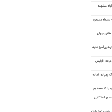
آباد مشهد؛
ه سیما؛ مسعود
 طلای جهان
هین‌آمیز علیه
ای هوا در خراسان رضوی ۴ درجه افزایش
گ پهپادی آماده
 طور استثنایی
 خیلی زود پایان