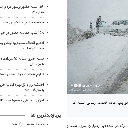
۱۵۹ شب حضور پرشور مردم آب
مقاومت
حماسه حضور ایرانشهری ها به شب ۱۵۸
۱۵۸ شب حماسه حضور در خیابان های زابل
ادعای ائتلاف سعودی: ارتش یم
حمله کرده است
بلوچستان
تداوم فعالیت موکب‌ها در بخ
اختلاف رم و تل‌آویو؛ ایتالیا خرید
را متوقف کرد
اجرای سمفونی «خسوف» در تال
 نوروزی آماده خدمت رسانی است اما
پربازدیدترین ها
محمد حقیقی درگذشت
رف در منطقه‌ی ارسباران شروع شده و