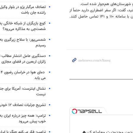
 شهرستان‌های هم‌جوار شده است.
تصادف مرگبار پژو در بلوار وکیل‌
نید، گفت: اگر سفر اضطراری دارید حتماً از
راننده جان باخت
استفاده کنید و مسافران در صورت گرفتار شدن با سامانه ۱۱۰ و ۱۴۱ تماس حاصل کنند.
کوچ بازیگران از شبکه خانگی ب
شصت‌چی به مذاکره می‌رود؟
شمسی‌پور: با سلاح زیرگیری به
رسیدم
دستگیری عامل انتشار مطالب تو
زائران اربعین در فضای مجازی
دم
می یابد
نشنال اینترست: آمریکا برای جن
نیست
تشریح جزئیات تصادف ۱۲ خودرو با ۱۹ مصدوم
ترامپ: همه چیز درباره ایران به
خوب پیش می‌رود
ر بدون محدودیت معامله کن🔥
ترامپ: فکر می‌کنم جنگ با ایران