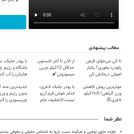
مطالب پیشنهادی
تا کی می‌خوای قرص
از الان تا آخر تابستون
با پودر جلبک، ب
زانودرد بخوری؟ یکبار
حداقل 12کیلو چربی
باشگاه و رژیم
اصولی درمانش کن
میسوزونی🧨
هایتان را آب کنی
موثرترین روش کاهش
با پودر جلبک لاغری،
جدیدترین متد ل
روزنامه‌های ورزشی پنج‌شنبه ۱۵ مرداد ۱۴۰۵
روزنام
وزن گیاهی! 5تا۷کیلو
اندام خوش فرم آرزو
بدون رژیم و ور
لاغری😍
نیست!(تخفیف جام
چرب
جهانی)
کند
نظر شما
نظرات حاوی توهین و هرگونه نسبت ناروا به اشخاص حقیقی و حقوقی منتشر 