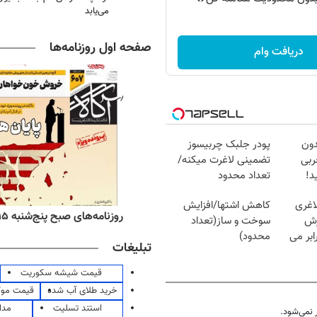
می‌یابد
صفحه اول روزنامه‌ها
دریافت وام
دون
پودر جلبک چربیسوز
 چربی
تضمینی لاغرت میکنه/
د!
تعداد محدود
اغری
کاهش اشتها/افزایش
ه‌های اقتصادی پنج‌شنبه ۱۵ مرداد ۱۴۰۵
روزنامه‌های صبح پنج‌شنبه ۱۵ مرداد ۱۴۰۵
زش
سوخت و ساز(تعداد
یسوزی را 3برابر می
محدود)
تبلیغات
قیمت شیشه سکوریت
خرید طلای آب شده
قیمت مو
استند تسلیت
مدا
نمی‌شود.