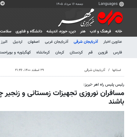
جمعه ۱۶ مرداد ۱۴۰۵
خانه
فرهنگ و ادب
هنر
دين، حوزه، انديشه
دانشگاه و فناوری
سلامت
عناوین اخبار
آذربایجان شرقی
آذربایجان غربی
اصفهان
اردبیل
البرز
فارس
قزوین
قم
کردستان
کرمان
کرمانشاه
کهگیلویه و بویراحمد
استانها
آذربایجان شرقی
۲۹ اسفند ۱۴۰۰، ۲۱:۴۶
رئیس پلیس راه اهر -تبریز:
مسافران نوروزی تجهیزات زمستانی و زنجیر چ
باشند