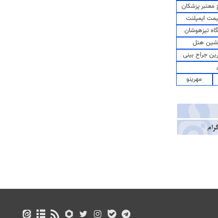
معتبر پزشکان
مت ایمپلنت
اه تیزهوشان
شین هتل
رین جراح بینی
مهرینو