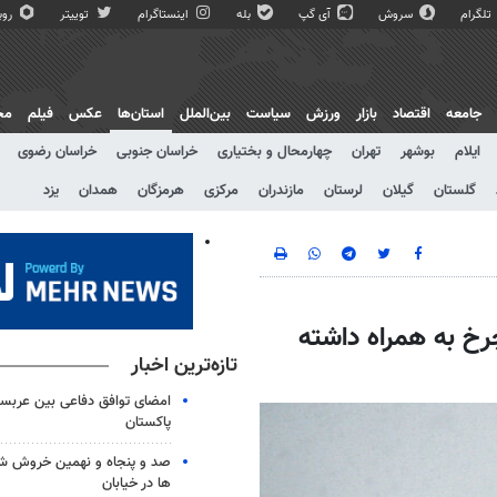
تلگرام
سروش
آی گپ
بله
اینستاگرام
توییتر
روبی
جامعه
اقتصاد
بازار
ورزش
سیاست
بین‌الملل
استان‌ها
عکس
فیلم
مج
ایلام
بوشهر
تهران
چهارمحال و بختیاری
خراسان جنوبی
خراسان رضوی
گلستان
گیلان
لرستان
مازندران
مرکزی
هرمزگان
همدان
یزد
رخ به همراه داشته
تازه‌ترین اخبار
امضای توافق دفاعی بین عربستا
پاکستان
صد و پنجاه و نهمین خروش شب
ها در خیابان