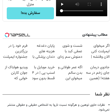
منزل
سفارش بده!
مطالب پیشنهادی
اگر میخوای
شست و شوی
پایان دغدغه
فرم خود را در
ایمپلنت کنی
عمقی کبد با
هزینه های
بزرگترین
الان وقتشه |
دمنوش سم زدای
دندان پزشکی با
جشنواره ایمپلنت
فقط با ۲۵
گیاهی
پک سفید کننده
تهران پر کنید ! |
جادوی درمان
اگه عمر طولانی و
خرید موبایل با
ویدیو هولناک از
میلیون تومان!!!
خانگی
فقط ۲۵ میلیون
جای زخم در سه
بدن سالم
اسنپ پی | در ۴
جوان کارتن
هفته! (همین
میخوای این
قسط بدون سود
خوابی که
حالا رایگان
نوشیدنی رو با
و کارمزد!
میلیاردر شد.
صحبت کنید)
تخفیف بخر
آموزش رایگان
نظر شما
نظرات حاوی توهین و هرگونه نسبت ناروا به اشخاص حقیقی و حقوقی منتشر
نمی‌شود.