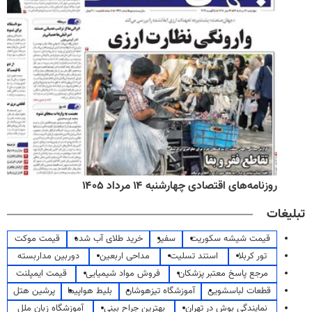
روزنامه‌های اقتصادی چهارشنبه ۱۴ مرداد ۱۴۰۵
تبلیغات
قیمت شیشه سکوریت
سفیر
خرید طلای آب شده
قیمت موکت
تور کربلا
استند تسلیت
مداحی اربعین
دوربین مداربسته
مرجع پاسخ معتبر پزشکان
فروش مواد شیمیایی
قیمت ایمپلنت
قطعات لباسشویی
آموزشگاه تیزهوشان
بلیط هواپیما
پرشین هتل
نمایندگی بوش در تهران
بهترین جراح بینی
آموزشگاه زبان ملل