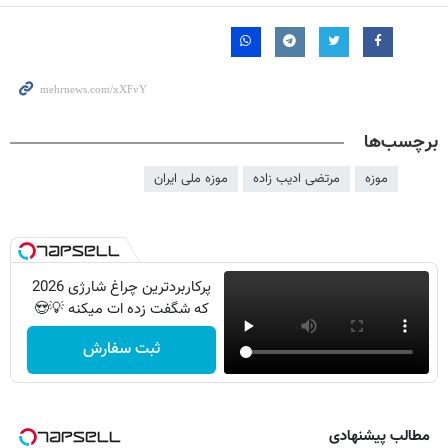
برچسب‌ها
موزه
مرتضی ادیب زاده
موزه ملی ایران
پرکاربردترین چراغ شارژی 2026
که شگفت زده ات میکنه 💡😍
ثبت سفارش
مطالب پیشنهادی