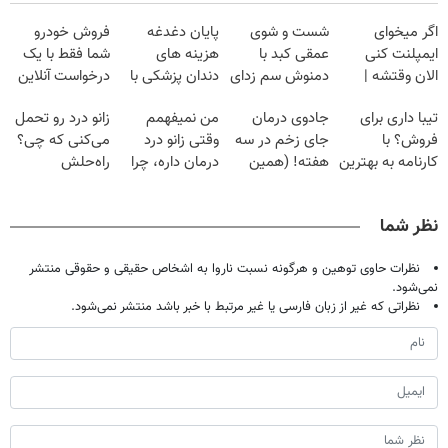
اگر میخوای
شست و شوی
پایان دغدغه
فروش خودرو
ایمپلنت کنی
عمقی کبد با
هزینه های
شما فقط با یک
الان وقتشه |
دمنوش سم زدای
دندان پزشکی با
درخواست آنلاین
فقط با ۲۵
گیاهی
پک سفید کننده
✔
تیبا داری برای
جادوی درمان
من نمیفهمم
زانو درد رو تحمل
میلیون تومان!!!
خانگی
فروش؟ با
جای زخم در سه
وقتی زانو درد
می‌کنی که چی؟
کارنامه به بهترین
هفته! (همین
درمان داره، چرا
راه‌حلش
قیمت بفروش!
حالا رایگان
دردش رو داری
همین‌جاست!
صحبت کنید)
تحمل میکنی؟❗
نظر شما
نظرات حاوی توهین و هرگونه نسبت ناروا به اشخاص حقیقی و حقوقی منتشر
نمی‌شود.
نظراتی که غیر از زبان فارسی یا غیر مرتبط با خبر باشد منتشر نمی‌شود.