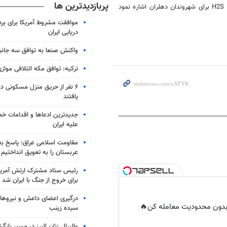
پربازدیدترین ها
در ادامه لطیف صادقی فرماندار ویژه شهرستان دهلران به مشکلات انتشار گاز H2S برای شهروندان دهلران اشاره نمود
موافقت مشروط آمریکا برای بر
دریایی ایران
واکنش صنعا به توافق سه جانب
ترکیه: توافق مکه ائتلافی موازی
۶ نفر از حریق منزل مسکونی 
یافتند
جدیدترین ادعاها و اقدامات خ
علیه ایران
مقاومت اسلامی عراق: پاسخ به 
عربستان را به تعویق انداختیم
رئیس ستاد مشترک ارتش آمریکا
برای خروج از جنگ با ایران شد
درگیری اعضای داعش و نیروهای
ر بدون محدودیت معامله کن🔥
سیده زینب
والیبال زنان البرز در مسیر باز