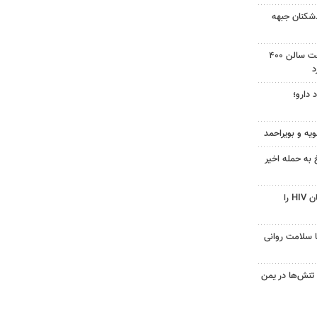
‌شکنان جبهه
دادگاه آمریکا دستور توقف ساخت سالن ۴۰۰
د
 دارو؛
ویه و بویراحمد
 به حمله اخیر
قرص آزمایشی که می‌تواند درمان HIV را
با سلامت روانی
تنش‌ها در یمن