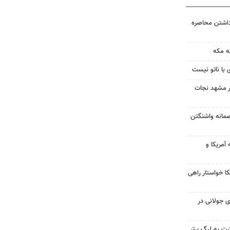
داشتن محاصره
ه مکه
 با ناتو نیست
در مشهد نجات
صمانه واشنگتن
آمریکا و
 خواستار راهی
 جولانی در
گشت به لیگ برتر