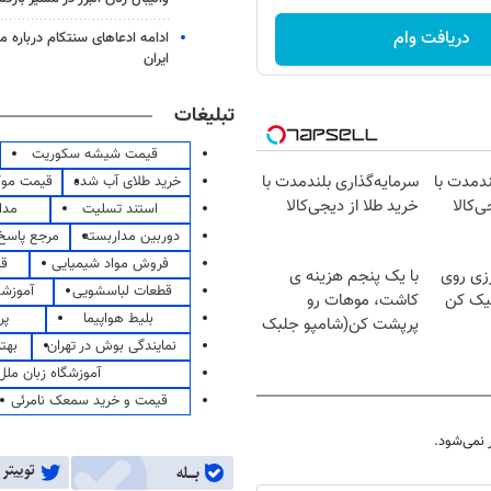
دریافت وام
ادامه ادعاهای سنتکام درباره م
ایران
تبلیغات
قیمت شیشه سکوریت
ندمدت با
سرمایه‌گذاری بلندمدت با
خرید طلای آب شده
قیمت مو
ی‌کالا
خرید طلا از دیجی‌کالا
استند تسلیت
مدا
دوربین مداربسته
مرجع پاسخ 
فروش مواد شیمیایی
قی
رزی روی
با یک پنجم هزینه ی
قطعات لباسشویی
آموزشگ
لیک کن
کاشت، موهات رو
بلیط هواپیما
پر
پرپشت کن(شامپو جلبک
نمایندگی بوش در تهران
بهت
سبز)
آموزشگاه زبان ملل
قیمت و خرید سمعک نامرئی
نمی‌شود.