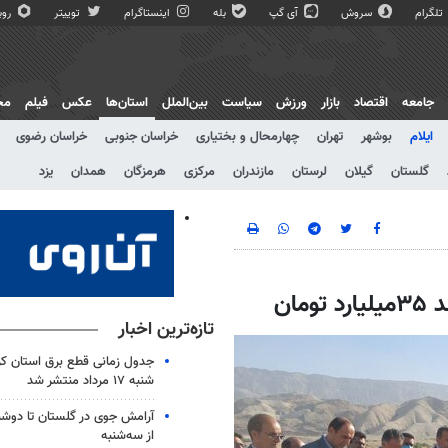
تلگرام
سروش
آی گپ
بله
اینستاگرام
توییتر
روبی
جامعه
اقتصاد
بازار
ورزش
سیاست
بین‌الملل
استان‌ها
عکس
فیلم
مج
ایلام
بوشهر
تهران
چهارمحال و بختیاری
خراسان جنوبی
خراسان رضوی
گلستان
گیلان
لرستان
مازندران
مرکزی
هرمزگان
همدان
یزد
مان
تازه‌ترین اخبار
جدول زمانی قطع برق استان کرم
شنبه ۱۷ مرداد منتشر شد
آرامش جوی در گلستان تا دوشن
از سه‌شنبه