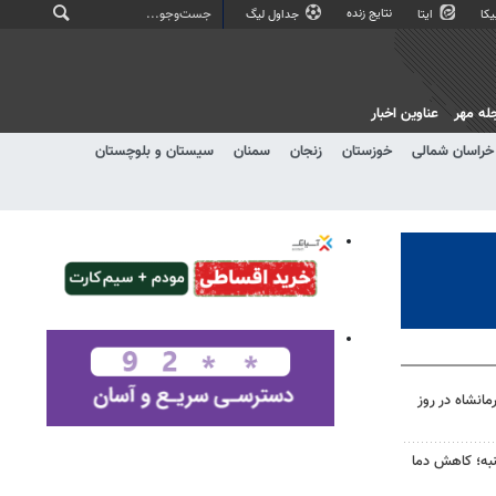
نتایج زنده
کا
ایتا
جداول لیگ
له مهر
عناوین اخبار
خراسان شمالی
خوزستان
زنجان
سمنان
سیستان و بلوچستان
انشاه در روز
به؛ کاهش دما