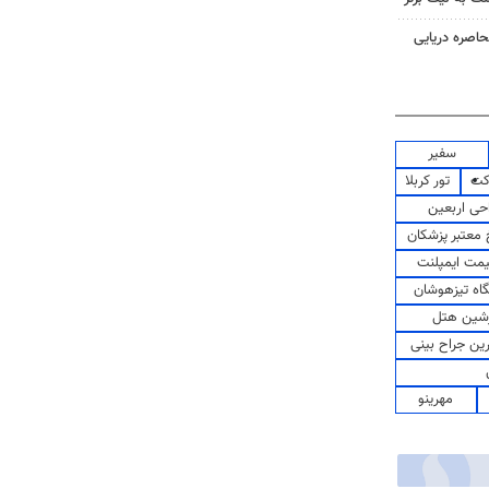
حاصره دریایی
سفیر
کت
تور کربلا
حی اربعین
معتبر پزشکان
مت ایمپلنت
اه تیزهوشان
شین هتل
رین جراح بینی
مهرینو