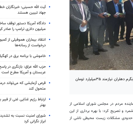
آیت الله حسینی: خبرنگاران خط
جهاد تبیین هستند
میلیون دلاری ترامپ را صادر کر
انتقاد بیماران هموفیلی از کمبود
درخواست از رسانه‌ها
خاموشی با برنامه برق در کهگیل
حزب الله عراق: بازنگری در پاسخ
عربستان و آمریکا مطرح است
ایلام-مدیرعامل آب منطقه ای ایلام گفت: تکمیل پروژه انتقال آب به اراضی آبگرم دهلران نیازمند ۳۵میلیارد تومان
متحول کند
ارتباط رژیم غذایی غنی از فیبر 
نماینده مردم در مجلس شورای اسلامی از
بهتر
۳ میلیارد ریال برشمرد و تصریح کرد: با بهره برداری از این
شورای امنیت نسبت به تشدید 
ناشی از
ابراز نگرانی کرد