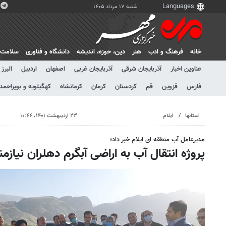
شنبه ۱۷ مرداد ۱۴۰۵
خانه
فرهنگ و ادب
هنر
دين، حوزه، انديشه
دانشگاه و فناوری
سلامت
عناوین اخبار
آذربایجان شرقی
آذربایجان غربی
اصفهان
اردبیل
البرز
فارس
قزوین
قم
کردستان
کرمان
کرمانشاه
کهگیلویه و بویراحمد
استانها
ایلام
۲۳ اردیبهشت ۱۴۰۱، ۱۰:۴۴
مدیرعامل آب منطقه ای ایلام خبر داد؛
پروژه انتقال آب به اراضی آبگرم دهلران نیازمند ۳۵میلیارد تو