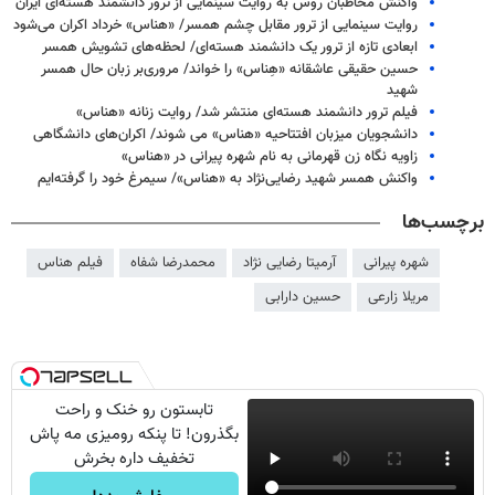
واکنش مخاطبان روس به روایت سینمایی از ترور دانشمند هسته‌ای ایران
روایت سینمایی از ترور مقابل چشم همسر/ «هناس» خرداد اکران می‌شود
ابعادی تازه از ترور یک دانشمند هسته‌ای/ لحظه‌های تشویش همسر
حسین حقیقی عاشقانه «هِناس» را خواند/ مروری‌بر زبان حال همسر
شهید
فیلم ترور دانشمند هسته‌ای منتشر شد/ روایت زنانه «هناس»
دانشجویان میزبان افتتاحیه «هناس» می شوند/ اکران‌های دانشگاهی
زاویه نگاه زن قهرمانی به نام شهره پیرانی در «هناس»
واکنش همسر شهید رضایی‌نژاد به «هناس»/ سیمرغ خود را گرفته‌ایم
برچسب‌ها
شهره پیرانی
آرمیتا رضایی نژاد
محمدرضا شفاه
فیلم هناس
مریلا زارعی
حسین دارابی
تابستون رو خنک و راحت
بگذرون! تا پنکه رومیزی مه پاش
تخفیف داره بخرش