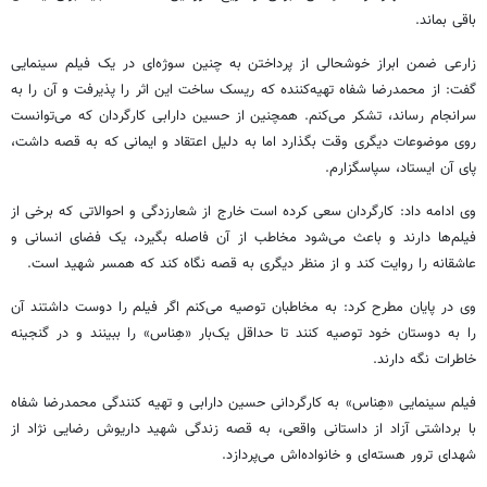
باقی بماند.
زارعی ضمن ابراز خوشحالی از پرداختن به چنین سوژه‌ای در یک فیلم سینمایی
گفت: از محمدرضا
شفاه
تهیه‌کننده که ریسک ساخت این اثر را پذیرفت و آن را به
سرانجام رساند، تشکر می‌کنم. همچنین از
حسین
دارابی کارگردان که می‌توانست
روی موضوعات دیگری وقت بگذارد اما به دلیل اعتقاد و ایمانی که به قصه داشت،
پای آن ایستاد، سپاسگزارم.
وی ادامه داد: کارگردان سعی کرده است خارج از شعارزدگی و احوالاتی که برخی از
فیلم‌ها دارند و باعث می‌شود مخاطب از آن فاصله بگیرد، یک فضای انسانی و
عاشقانه را روایت کند و از منظر دیگری به قصه نگاه کند که همسر شهید است.
وی در
پایان
مطرح کرد: به مخاطبان توصیه می‌کنم اگر فیلم را دوست داشتند آن
را به دوستان خود توصیه کنند تا حداقل یک‌بار «
هِناس
» را ببینند و در گنجینه
خاطرات نگه دارند.
فیلم سینمایی «
هِناس
» به کارگردانی
حسین
دارابی و تهیه کنندگی محمدرضا
شفاه
با برداشتی آزاد از داستانی واقعی، به قصه زندگی شهید داریوش رضایی نژاد از
شهدای ترور هسته‌ای و
خانواده‌اش
می‌پردازد.