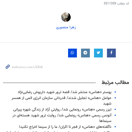
کد مطلب
5511359
زهرا منصوری
مطالب مرتبط
پوستر «هناس» منتشر شد/ قصه ترور شهید داریوش رضایی‌نژاد
عوامل «هناس» تجلیل شدند/ قدردانی سازمان انرژی اتمی از همسر
شهید
تیزر رسمی «هِناس» رونمایی شد/ روایتی آزاد از زندگی شهره پیرانی
آنونس رسمی «هناس» رونمایی شد/ روایت ترور شهید هسته‌ای در
سینماها
ناگفته‌های «هناس» از فجر تا اکران/ ما را از سینما اخراج نکنید!