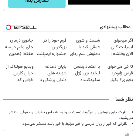
سفارش بده!
مطالب پیشنهادی
اگر میخوای
شست و شوی
فرم خود را در
جادوی درمان
ایمپلنت کنی
عمقی کبد با
بزرگترین
جای زخم در سه
الان وقتشه |
دمنوش سم زدای
جشنواره ایمپلنت
هفته! (همین
فقط با ۲۵
گیاهی
تهران پر کنید ! |
حالا رایگان
تا کی می‌خوای
با اعتماد بنفس
پایان دغدغه
ویدیو هولناک از
میلیون تومان!!!
فقط ۲۵ میلیون
صحبت کنید)
قرص زانودرد
لبخند بزن (ژل
هزینه های
جوان کارتن
بخوری؟ یکبار
سفیدکننده
دندان پزشکی با
خوابی که
اصولی درمانش
دندان40%تخفیف)
پک سفید کننده
میلیاردر شد.
کن
خانگی
آموزش رایگان
نظر شما
نظرات حاوی توهین و هرگونه نسبت ناروا به اشخاص حقیقی و حقوقی منتشر
نمی‌شود.
نظراتی که غیر از زبان فارسی یا غیر مرتبط با خبر باشد منتشر نمی‌شود.