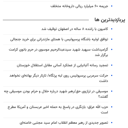
جریمه ۶۰ میلیارد ریالی داروخانه متخلف
پربازدیدترین ها
کامیون با راننده ۸ ساله در اصفهان توقیف شد
توافق اولیه باشگاه پرسپولیس با همتای مازندرانی برای خرید جنجالی
گرامیداشت سپهبد شهید سیدعبدالرحیم موسوی در حرم بانوی کرامت
برگزار شد
تمجید رسانه آلبانیایی از عملکرد آسانی مقابل استقلال خوزستان
حرکت سرمربی پرسپولیس روی لبه پرتگاه/ تارتار دیگر بهانه‌ای نخواهد
داشت
موسیقی در ترازوی حق/رهبر شهید درباره حلال و حرام بودن موسیقی چه
گفتند؟
حزب الله عراق: بازنگری در پاسخ به حمله اخیر عربستان و آمریکا مطرح
است
تصویر جدیدی از رهبر معظم انقلاب امام سید مجتبی خامنه‌ای