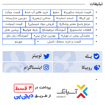
تبلیغات
قیمت شیشه سکوریت
سفیر
خرید طلای آب شده
قیمت موکت
تور کربلا
استند تسلیت
مداحی اربعین
دوربین مداربسته
مرجع پاسخ معتبر پزشکان
فروش مواد شیمیایی
قیمت ایمپلنت
قطعات لباسشویی
آموزشگاه تیزهوشان
بلیط هواپیما
پرشین هتل
نمایندگی بوش در تهران
بهترین جراح بینی
آموزشگاه زبان ملل
قیمت و خرید سمعک نامرئی
مهرینو