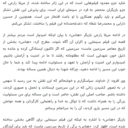
شاید
جزو
معدود فیلم‌هایی است که در این ژانر ساخته شده، از مریلا زارعی که
جزو
بازیگران منحصر به فرد در سینمای ایران است، برای پذیرش این نقش تشکر
می‌کنم و باید
بگویم همکاری
با او باعث افتخار من است. همچنین از
حسین
دارابی و محمدرضا
شفاه
که
دغدغه‌مندانه
این فیلم را ساختند، تشکر می‌کنم.
در ادامه مریلا زارعی بازیگر «
هِناس
» با بیان اینکه امیدوار است مردم بیشتر از
قصه این فیلم سینمایی و اکران آن آگاه شوند، مطرح کرد:
«هِناس
» بخشی از
تاریخ معاصر سرزمین ماست؛ سرزمینی که اگر تاکنون ایستادگی کرده و مانده به
دلیل
خون شهدایی است که مظلومانه رفتند تا ما در امنیت و آرامش باشیم.
امیدوارم این امنیت و آرامش با تعهد و مسئولیت ادامه پیدا کند و شما با حال
خوب این مسیر را ادامه دهید، چراکه شهدا به دنبال همین مساله بودند.
وی افزود: از خداوند سپاسگزارم و خوشحالم که این نقش به من رسید تا سهمی
در به تصویر کشیدن زنانی که در این سرزمین ایستادند و
تحمل
و صبوری کردند،
داشته
باشم. صاحب اصلی این نقش، حاضر است و این مساله برای من مسئولیت
بزرگی را به همراه داشت که با توکل به خدا و راهنمایی کارگردان و همه عواملی
که در این مسیر یاری کردند، آن را به سرانجام برسانم.
بازیگر «
هِناس
» با اشاره به اینکه این فیلم سینمایی برای آگاهی بخشی ساخته
شده است، اظهار کرد:
«هِناس
»
برگی
از تاریخ سرزمین ماست که باید برای آیندگان