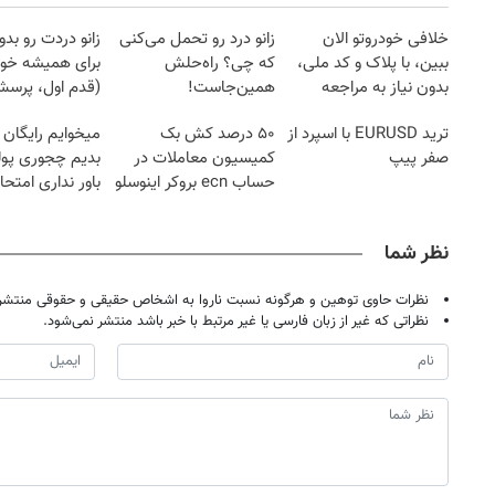
خلافی خودروتو الان
زانو درد رو تحمل می‌کنی
زانو دردت رو ب
ببین، با پلاک و کد ملی،
که چی؟ راه‌حلش
برای همیشه خو
بدون نیاز به مراجعه
همین‌جاست!
(قدم اول، پرسش‌
حضوری
ترید EURUSD با اسپرد از
۵۰ درصد کش بک
میخوایم رایگان 
صفر پیپ
کمیسیون معاملات در
بدیم چجوری پول
حساب ecn بروکر اینوسلو
باور نداری امتح
مجانیه
نظر شما
نظرات حاوی توهین و هرگونه نسبت ناروا به اشخاص حقیقی و حقوقی منتشر 
نظراتی که غیر از زبان فارسی یا غیر مرتبط با خبر باشد منتشر نمی‌شود.