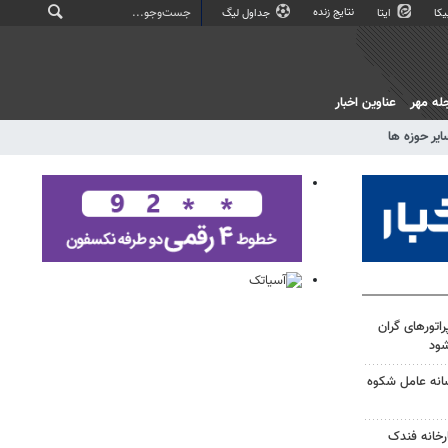
نتایج زنده
کا
ایتا
جداول لیگ
له مهر
عناوین اخبار
ایر حوزه ها
راتورهای گران
ود
سانه عامل شکوه
خانه فندک