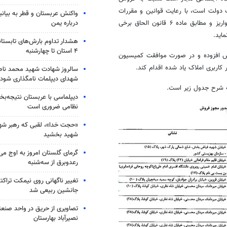
دولت است، با رعایت قوانین و مقررات
واکنش عربستان و قطر به بیانی
درباره یمن
مربوط اقدام و وجوه حاصل از فروش آن را به حساب درآمد عمومی کشور واریز و مطابق ماده ۶ قانون الحاق برخی
هشدار تداوم بارش‌های تابستان
۴ استان تا چهارشنبه
ش افزوده و در صورت موافقت کمیسیون
سالروز شهادت شهید محمد ناص
شهدای دیپلمات نامگذاری شود
ه شرح جدول زیر است.
دیپلماسی با عربستان نتیجه‌
نظامی ضروری است
«حجت خدا»، لقبی که رهبر شهی
شهید بخشید
گرمای گلستان امروز به اوج می‌ر
رعدوبرق از سه‌شنبه
تغییر ناگهانی روی نیمکت تراکتو
جانشین ربیعی شد
تصاویری از حریق در واحد صن
نصیرآباد بهارستان