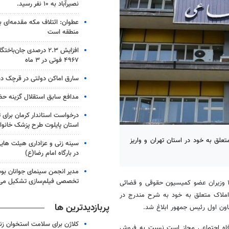
نصیرآباد به ۱۰ نفر رسید.
عطوان: ائتلاف مکه مقدمه‌ای برا
منطقه است
افزایش ۲.۳ درصدی جان‌با
۴۹۶۷ فوتی در ۳ ماه
سارق اماکن دولتی در قرچک د
مدافع سابق استقلال گزینه حضو
درخواست استاندار کرمان برای 
استان پایلوت طرح پزشک خانوا
ن اول رئیس جمهور، وزارت کار مجاز به فروش ۹ ملک متعلق به خود در استان تهران و واریز
سینه زنی و عزاداری هیئت های
در بارگاه امام رضا(ع)
مدیر انجمن سینمای جوانان بوش
تخصصی فیلم‌سازی تشکیل می
مصوب جلسه مورخ دوم مهر ماه سال ۱۴۰۱ وزیران عضو کمیسیون حقوقی و قضائی
ملاک متعلق به خود به شرح مندرج در
پربازدیدترین ها
کلاژن برای سلامت استخوان زن
، کار و رفاه اجتماعی مجاز است نسبت به فروش