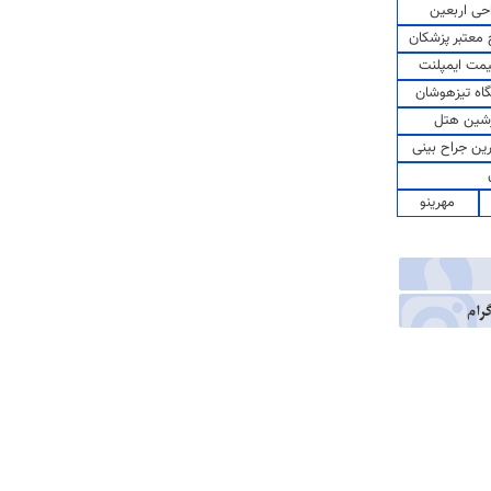
حی اربعین
معتبر پزشکان
مت ایمپلنت
اه تیزهوشان
شین هتل
رین جراح بینی
مهرینو