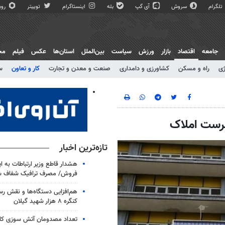
تلگرام
سروش
آی گپ
بله
اینستاگرام
توییتر
روبی
جامعه
اقتصاد
بازار
ورزش
سیاست
بین‌الملل
استان‌ها
عکس
فیلم
مج
ژی
راه و مسکن
کشاورزی و دامداری
صنعت و معدن و تجارت
کار و تعاون
س
هرست املاک
تازه‌ترین اخبار
هشدار قاطع وزیر ارتباطات به اپ
فروش/ مصرف ترافیک شفاف ش
هم‌افزایی دستگاه‌ها و نقش ر
کنگره ۸ هزار شهید گیلان
تعداد مصدومان آتش سوزی کار