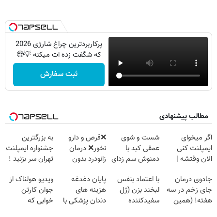
پرکاربردترین چراغ شارژی 2026
که شگفت زده ات میکنه 💡😍
ثبت سفارش
مطالب پیشنهادی
اگر میخوای
شست و شوی
❌قرص‌ و دارو
به بزرگترین
ایمپلنت کنی
عمقی کبد با
نخور❌ درمان
جشنواره ایمپلنت
الان وقتشه |
دمنوش سم زدای
زانودرد بدون
تهران سر بزنید !
فقط با ۲۵
گیاهی
قرص
| فقط ۲۵
جادوی درمان
با اعتماد بنفس
پایان دغدغه
ویدیو هولناک از
میلیون تومان!!!
میلیون !
جای زخم در سه
لبخند بزن (ژل
هزینه های
جوان کارتن
هفته! (همین
سفیدکننده
دندان پزشکی با
خوابی که
حالا رایگان
دندان40%تخفیف)
پک سفید کننده
میلیاردر شد.