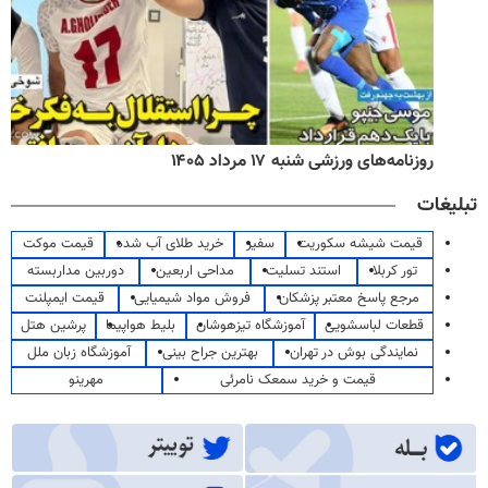
روزنامه‌های ورزشی شنبه ۱۷ مرداد ۱۴۰۵
تبلیغات
قیمت شیشه سکوریت
سفیر
خرید طلای آب شده
قیمت موکت
تور کربلا
استند تسلیت
مداحی اربعین
دوربین مداربسته
مرجع پاسخ معتبر پزشکان
فروش مواد شیمیایی
قیمت ایمپلنت
قطعات لباسشویی
آموزشگاه تیزهوشان
بلیط هواپیما
پرشین هتل
نمایندگی بوش در تهران
بهترین جراح بینی
آموزشگاه زبان ملل
قیمت و خرید سمعک نامرئی
مهرینو