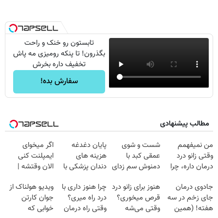
تابستون رو خنک و راحت
بگذرون! تا پنکه رومیزی مه پاش
تخفیف داره بخرش
سفارش بده!
مطالب پیشنهادی
من نمیفهمم
شست و شوی
پایان دغدغه
اگر میخوای
وقتی زانو درد
عمقی کبد با
هزینه های
ایمپلنت کنی
درمان داره، چرا
دمنوش سم زدای
دندان پزشکی با
الان وقتشه |
دردش رو داری
گیاهی
پک سفید کننده
فقط با ۲۵
جادوی درمان
هنوز برای زانو درد
چرا هنوز داری با
ویدیو هولناک از
تحمل میکنی؟❗
خانگی
میلیون تومان!!!
جای زخم در سه
قرص میخوری؟
درد راه میری؟
جوان کارتن
هفته! (همین
وقتی می‌شه
وقتی راه درمان
خوابی که