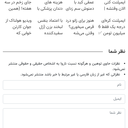
ایمپلنت کنی
عمقی کبد با
هزینه های
جای زخم در سه
الان وقتشه |
دمنوش سم زدای
دندان پزشکی با
هفته! (همین
فقط با ۲۵
گیاهی
پک سفید کننده
حالا رایگان
ایمپلنت کره‌ای
هنوز برای زانو درد
با اعتماد بنفس
ویدیو هولناک از
میلیون تومان!!!
خانگی
صحبت کنید)
درجه یک فقط 6
قرص میخوری؟
لبخند بزن (ژل
جوان کارتن
میلیون تومن ✅
وقتی می‌شه
سفیدکننده
خوابی که
بدون عمل
دندان40%تخفیف)
میلیاردر شد.
درمانش کرد؟؟؟؟
آموزش رایگان
نظر شما
نظرات حاوی توهین و هرگونه نسبت ناروا به اشخاص حقیقی و حقوقی منتشر
نمی‌شود.
نظراتی که غیر از زبان فارسی یا غیر مرتبط با خبر باشد منتشر نمی‌شود.