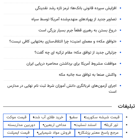
افزایش سپرده قانونی بانک‌ها؛ ترمز تازه رشد نقدینگی
تصاویر جدید از پهپادهای منهدم‌شده آمریکا توسط سپاه
دروغ بستن به رهبری قطعاً جرم بسیار بزرگی است
«توافق مکه» و معمای امنیت؛ چرا ائتلاف‌سازی به‌تنهایی کافی نیست؟
جزئیاتی جدید از توافق مکه؛ مقام ترکیه ای چه گفت؟
موافقت مشروط آمریکا برای برداشتن محاصره دریایی ایران
واکنش صنعا به توافق سه جانبه مکه
اجرای آزمون‌های غربالگری دانش آموزان شرط ثبت نام نهایی در مدارس
است
تبلیغات
قیمت شیشه سکوریت
سفیر
خرید طلای آب شده
قیمت موکت
تور کربلا
استند تسلیت
مداحی اربعین
دوربین مداربسته
مرجع پاسخ معتبر پزشکان
فروش مواد شیمیایی
قیمت ایمپلنت