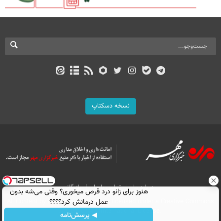
نسخه دسکتاپ
درباره ما
تماس با ما
بازرگانی
هنوز برای زانو درد قرص میخوری؟ وقتی می‌شه بدون
عمل درمانش کرد؟؟؟؟
All Content by Mehr News Agency is licensed under a Creative Commons
Attribution 4.0 International License.
◀ پرسش‌نامه