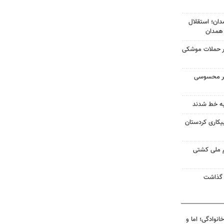
رزش همدان؛ استقلال
همدان
بر حملات موشکی
یر محسوسی
به خط شدند
بیمه بیکاری کردستان
م ملی کشتی
انوادگی؛ اما و