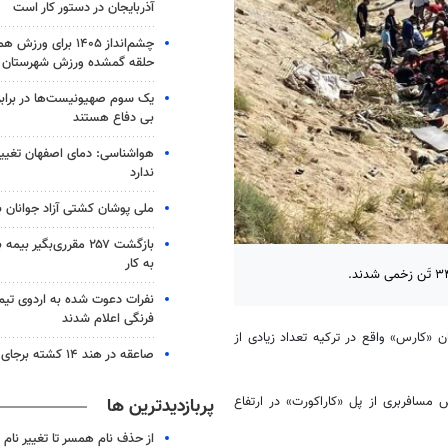
آذربایجان در دستور کار است
چشم‌انداز ۱۴۰۵ برای و
حلقه گمشده ورزش شهرستان 
یک‌ سوم صهیونیست‌ها در برا
بی دفاع هستند
هواشناسی: دمای اصفهان تغی
ندارد
ملی پوشان کشتی آزاد جوانان 
بازگشت ۲۵۷ مقرری‌بگیر 
به کار
نفرات دعوت شده به اردوی تی
فرنگی اعلام شدند
ن «کارس» واقع در ترکیه تعداد زیادی از
صاعقه در هند ۱۴ کشته برجای گذاشت
مسافربری از پل «کاراکورت» در ارتفاع
پربازدیدترین ها
از حذف نام همسر تا تغییر نام خ