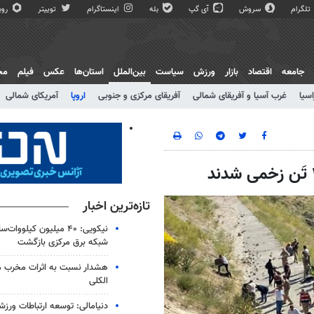
تلگرام
سروش
آی گپ
بله
اینستاگرام
توییتر
روبی
جامعه
اقتصاد
بازار
ورزش
سیاست
بین‌الملل
استان‌ها
عکس
فیلم
مج
اسیا
غرب آسیا و آفریقای شمالی
آفریقای مرکزی و جنوبی
اروپا
آمریکای شمالی
تازه‌ترین اخبار
نیکویی: ۴۰ میلیون کیلووا
شبکه برق مرکزی بازگشت
هشدار نسبت به اثرات مخرب 
الکلی
دنیامالی: توسعه ارتباطات ورزش