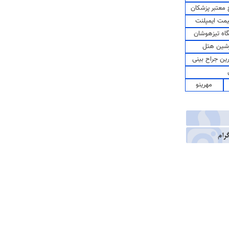
معتبر پزشکان
مت ایمپلنت
اه تیزهوشان
شین هتل
رین جراح بینی
مهرینو