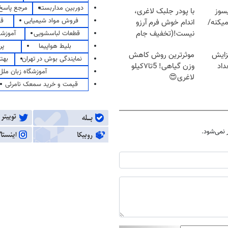
دوربین مداربسته
مرجع پاسخ 
سوز
با پودر جلبک لاغری،
فروش مواد شیمیایی
قی
یکنه/
اندام خوش فرم آرزو
نیست!(تخفیف جام
قطعات لباسشویی
آموزشگ
جهانی)
بلیط هواپیما
پر
زایش
موثرترین روش کاهش
نمایندگی بوش در تهران
بهت
اد
وزن گیاهی! 5تا۷کیلو
آموزشگاه زبان ملل
لاغری😍
قیمت و خرید سمعک نامرئی
نمی‌شود.