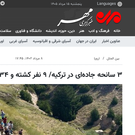
پنجشنبه ۱۵ مرداد ۱۴۰۵
خانه
فرهنگ و ادب
هنر
دين، حوزه، انديشه
دانشگاه و فناوری
سلامت
عناوین اخبار
ایران در جهان
آسیای شرقی و اقیانوسیه
آسیای غربی
اور
بین الملل
اروپا
۸ مرداد ۱۴۰۲، ۱۷:۴۵
۳ سانحه جاده‌ای در ترکیه/ ۹ نفر کشته و ۳۴ تَن زخمی شدند