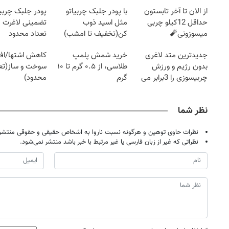
از الان تا آخر تابستون
با پودر جلبک چربیاتو
پودر جلبک چربی
حداقل 12کیلو چربی
مثل اسید ذوب
تضمینی لاغرت م
میسوزونی🧨
کن(تخفیف تا امشب)
تعداد محدود
جدیدترین متد لاغری
خرید شمش پلمپ
کاهش اشتها/اف
بدون رژیم و ورزش
طلاسی، از ۰.۵ گرم تا ۱۰
سوخت و ساز(تعد
چربیسوزی را 3برابر می
گرم
محدود)
کند
نظر شما
نظرات حاوی توهین و هرگونه نسبت ناروا به اشخاص حقیقی و حقوقی منتشر 
نظراتی که غیر از زبان فارسی یا غیر مرتبط با خبر باشد منتشر نمی‌شود.