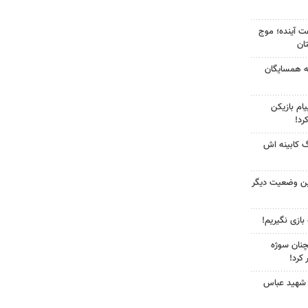
 کشور در ۷۲ ساعت آینده؛ موج
به همسایگان
ام بازیکن
رد!
گ کابینه اش
ین وضعیت دیگر
 بازی نگیریم!
چنان سوژه
کرد!
 شهید عباس