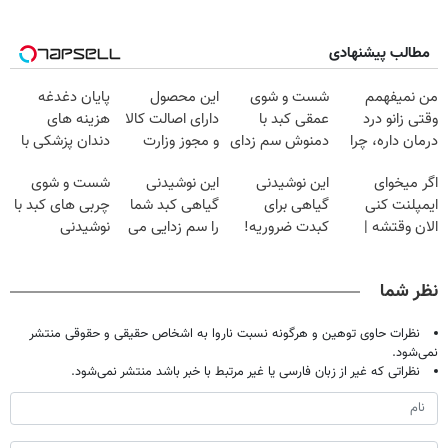
مطالب پیشنهادی
من نمیفهمم
شست و شوی
این محصول
پایان دغدغه
وقتی زانو درد
عمقی کبد با
دارای اصالت کالا
هزینه های
درمان داره، چرا
دمنوش سم زدای
و مجوز وزارت
دندان پزشکی با
دردش رو داری
گیاهی
بهداشت
پک سفید کننده
اگر میخوای
این نوشیدنی
این نوشیدنی
شست و شوی
تحمل میکنی؟❗
است(55%تخفیف)
خانگی
ایمپلنت کنی
گیاهی برای
گیاهی کبد شما
چربی های کبد با
الان وقتشه |
کبدت ضروریه!
را سم زدایی می
نوشیدنی
فقط با ۲۵
دارای سیب
کند (با ضمانت
گیاهی(55%تخفیف)
میلیون تومان!!!
سلامت
مرجوعی)
نظر شما
نظرات حاوی توهین و هرگونه نسبت ناروا به اشخاص حقیقی و حقوقی منتشر
نمی‌شود.
نظراتی که غیر از زبان فارسی یا غیر مرتبط با خبر باشد منتشر نمی‌شود.