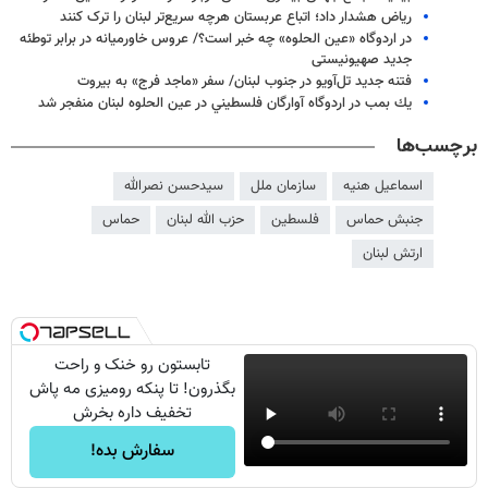
ریاض هشدار داد؛ اتباع عربستان هرچه سریع‌تر لبنان را ترک کنند
در اردوگاه «عین الحلوه» چه خبر است؟/ عروس خاورمیانه در برابر توطئه
جدید صهیونیستی
فتنه جدید تل‌آویو در جنوب لبنان/ سفر «ماجد فرج» به بیروت
يك بمب در اردوگاه آوارگان فلسطيني در عين الحلوه لبنان منفجر شد
برچسب‌ها
اسماعیل هنیه
سازمان ملل
سیدحسن نصرالله
جنبش حماس
فلسطین
حزب الله لبنان
حماس
ارتش لبنان
تابستون رو خنک و راحت
بگذرون! تا پنکه رومیزی مه پاش
تخفیف داره بخرش
سفارش بده!