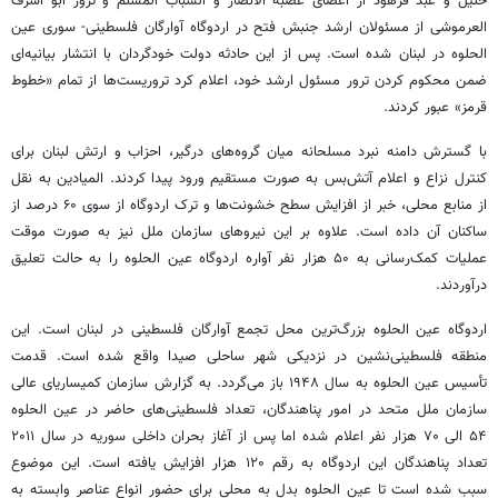
خلیل و
عبد
فرهود از اعضای
عصبه
الانصار
و
الشباب
المسلم
و ترور
ابو
اشرف
العرموشی
از مسئولان ارشد جنبش فتح در اردوگاه آوارگان فلسطینی- سوری عین
الحلوه
در لبنان شده است. پس از این حادثه دولت خودگردان با انتشار بیانیه‌ای
ضمن محکوم کردن ترور مسئول ارشد خود، اعلام کرد تروریست‌ها از تمام «خطوط
قرمز» عبور کردند.
با گسترش دامنه نبرد مسلحانه میان گروه‌های درگیر، احزاب و ارتش لبنان برای
کنترل نزاع و اعلام آتش‌بس به صورت مستقیم ورود پیدا کردند. المیادین به نقل
از منابع محلی، خبر از افزایش سطح خشونت‌ها و ترک اردوگاه از سوی ۶۰ درصد از
ساکنان آن داده است. علاوه بر این نیروهای سازمان ملل نیز به صورت موقت
عملیات کمک‌رسانی به ۵۰ هزار نفر آواره اردوگاه عین
الحلوه
را به حالت تعلیق
درآوردند.
اردوگاه عین
الحلوه
بزرگ‌ترین محل تجمع آوارگان فلسطینی در لبنان است. این
منطقه فلسطینی‌نشین در نزدیکی شهر ساحلی
صیدا
واقع شده است. قدمت
تأسیس عین
الحلوه
به سال ۱۹۴۸ باز می‌گردد. به گزارش سازمان کمیساریای عالی
سازمان ملل متحد در امور پناهندگان، تعداد فلسطینی‌های حاضر در عین
الحلوه
۵۴ الی ۷۰ هزار نفر اعلام شده اما پس از آغاز بحران داخلی سوریه در سال ۲۰۱۱
تعداد پناهندگان این اردوگاه به رقم ۱۲۰ هزار افزایش یافته است. این موضوع
سبب شده است تا عین
الحلوه
بدل به محلی برای حضور انواع عناصر وابسته به