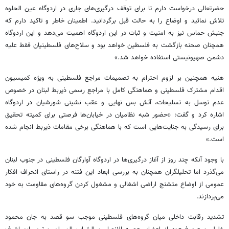
حضرتعالی درخواست دارم تا برای توقف درگیری‌های جاری در اردوگاه عین
الحلوه
تلاش نمائید و اوضاع را به حالت قبل برگردانید. اطمینان خاطر و تاکید دارم که
جنبش حماس نیز به امنیت و ثبات در این اردوگاه اهمیت می‌دهد و این اردوگاه
همچنان صحنه بازگشت به فلسطین خواهد بود و سلاح‌های فلسطینیان فقط علیه
دشمن صهیونیستی استفاده خواهد شد.»
هنیه
همچنین بر لزوم احترام به تصمیمات مراجع فلسطینی به ویژه کمیسیون
اقدام مشترک فلسطینی و هماهنگی کامل با مراجع رسمی ذیربط لبنان در خصوص
عدم توسل به تسلیحات، آتش بس نهایی و عقب نشینی شورشیان در اردوگاه
اشاره کرد و گفت: «حضور شبه نظامیان در خیابان‌ها فرصتی برای کمیته تحقیق
برای رسیدگی به جنایت‌هایی است که با هماهنگی برخی مقامات ذیربط انجام شده
است.»
با وجود آنکه چند روز از آغاز درگیری‌ها در اردوگاه آوارگان فلسطینی در جنوب لبنان
می‌گذرد اما تحلیلگران همچنان به بررسی ابعاد این فتنه در راستای انحراف افکار
عمومی از اوضاع متشنج اراضی اشغالی و مشغول کردن گروه‌های مقاومت به خود
می‌پردازند.
تشدید رقابت داخلی میان گروه‌های فلسطینی موجب سو قصد به جان محمود