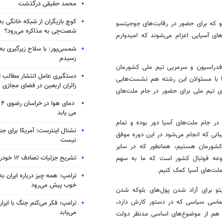
محمد حقیقی درگذشت
کوچ بازیگران از شبکه خانگی ب
و که برای حضور در رقابت‌های جوجیتسو
شصت‌چی به مذاکره می‌رود؟
ای آسیایی اعزام می‌شوند که امیدوارم
شمسی‌پور: با سلاح زیرگیری به
رسیدم
 فدراسیون و سرمربی تیم ملی کشورمان
دستگیری عامل انتشار مطالب تو
ا با مسئولان این رشته هم نشست‌هایی
زائران اربعین در فضای مجازی
زی تیم ملی برای حضور در جام ملت‌های
دم
می یابد
در جام ملت‌های آسیا دور بوده و تمام
نشنال اینترست: آمریکا برای جن
نی که انجام می‌شود در این دوره موفق
نیست
کشورمان هستیم، همانطور که در سایر
تشریح جزئیات تصادف ۱۲ خودرو با ۱۹ مصدوم
موعه فوتبال کشور است که ما به سهم
لت‌های آسیا کمک کنیم.
ترامپ: همه چیز درباره ایران به
خوب پیش می‌رود
تو
برای آزاد شدن پول‌های بلوکه شدن
سی سیاسی که در دستور کارش دارد،
ترامپ: فکر می‌کنم جنگ با ایران
می‌یابد
ش هم از موضوع‌های اساسی مدنظر دولت