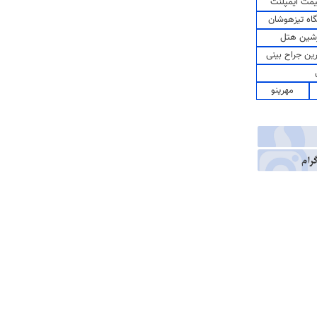
مت ایمپلنت
اه تیزهوشان
شین هتل
رین جراح بینی
مهرینو