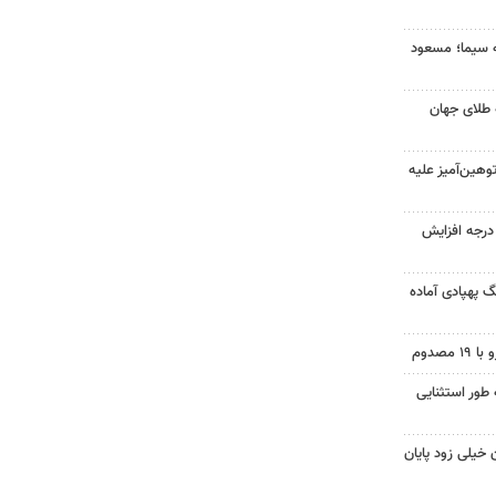
ه سیما؛ مسعود
 طلای جهان
هین‌آمیز علیه
ای هوا در خراسان رضوی ۴ درجه افزایش
گ پهپادی آماده
 طور استثنایی
 خیلی زود پایان