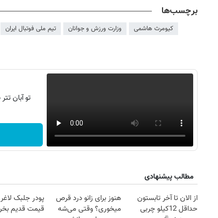
برچسب‌ها
کیومرث هاشمی
وزارت ورزش و جوانان
تیم ملی فوتبال ایران
تو آبان تت
مطالب پیشنهادی
از الان تا آخر تابستون
هنوز برای زانو درد قرص
پودر جلبک لاغری
حداقل 12کیلو چربی
میخوری؟ وقتی می‌شه
قیمت قدیم بخر