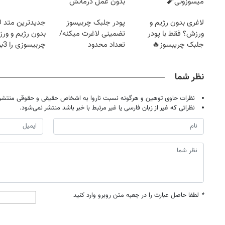
میسوزونی🧨
بدون عمل درمانش
کرد؟؟؟؟
لاغری بدون رژیم و
پودر جلبک چربیسوز
جدیدترین متد ل
ورزش؟ فقط با پودر
تضمینی لاغرت میکنه/
بدون رژیم و ور
جلبک چریبسوز🔥
تعداد محدود
چرب
کند
نظر شما
نظرات حاوی توهین و هرگونه نسبت ناروا به اشخاص حقیقی و حقوقی منتشر 
نظراتی که غیر از زبان فارسی یا غیر مرتبط با خبر باشد منتشر نمی‌شود.
*
لطفا حاصل عبارت را در جعبه متن روبرو وارد کنید