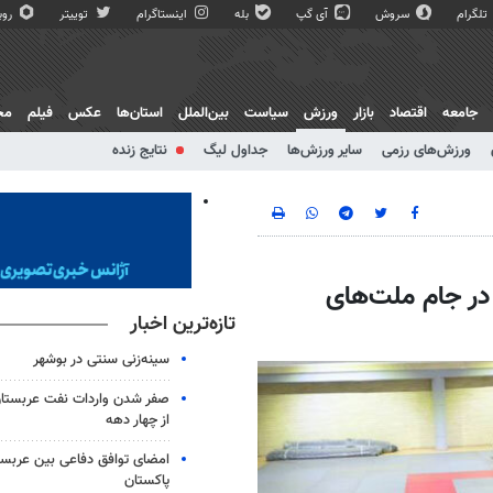
تلگرام
سروش
آی گپ
بله
اینستاگرام
توییتر
روبی
جامعه
اقتصاد
بازار
ورزش
سیاست
بین‌الملل
استان‌ها
عکس
فیلم
مج
ورزش‌های رزمی
سایر ورزش‌ها
جداول لیگ
نتایج زنده
در جام ملت‌های
تازه‌ترین اخبار
سینه‌زنی سنتی در بوشهر
صفر شدن واردات نفت عربستان
از چهار دهه
امضای توافق دفاعی بین عربستا
پاکستان