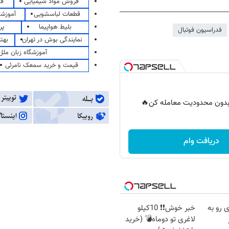
فروش مواد شیمیایی
قی
قطعات لباسشویی
آموزشگ
بلیط هواپیما
پر
فدراسیون فوتبال
نمایندگی بوش در تهران
بهت
آموزشگاه زبان ملل
قیمت و خرید سمعک نامرئی
ر بدون محدودیت معامله کن🔥
دریافت وام
 رو به
خبر خوش❗❗ 10کیلو
لاغری تو دوماه💣 (خرید