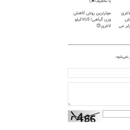
با تخفیف🔥)
اغری
موثرترین روش کاهش
زش
وزن گیاهی! 5تا۷کیلو
یسوزی را 3برابر می
لاغری😍
نمی‌شود.