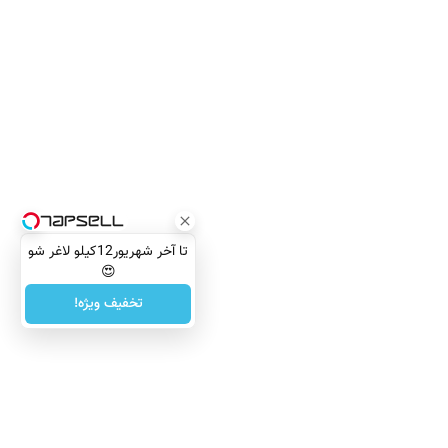
تا آخر شهریور12کیلو لاغر شو
😍
تخفیف ویژه!