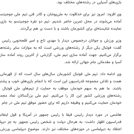
بازی‌های آسیایی در رشته‌های مختلف بود.
وی افزود: امروز نیز برای
خداقوت
به ملی‌پوشان و کادر فنی تیم ملی جوجیتس
آماده می‌شوند در محل تمرین حاضر شدیم. تیم دو
نفره
جوجیتسو به بازی‌ه
نماینده شایسته‌ای برای کشورمان باشند و با دست پر هم برگردند.
وزیر ورزش و جوانان
درخصوص
دیدار با مهدی تاج و امیر قلعه‌نویی رئیس
گفت: فوتبال یکی دیگر از رشته‌های ورزشی است که به موازات سایر رشته‌ه
برگزار می‌کنیم. جهت آماده سازی تیم ملی، گزارشی از آخرین روند آماده سا
آسیا و مقدماتی جام جهانی ارائه شد.
وی ادامه داد: تیم ملی فوتبال کشورمان سال‌های سال است که از قهرمانی 
همت و تلاش مجموعه فدراسیون این است که با انجام بازی‌های خوب و پشتیبا
باشند. ما هم به سهم خودمان موظف به حمایت از تیم‌های ملی فوتبال 
رشته‌های ورزشی کشور این کار را می‌کنیم. تیم ملی بزرگسالان نماد مج
خودمان حمایت می‌کنیم و وظیفه داریم که برای حضور موفق تیم ملی در جام م
هاشمی در مورد دیدار رئیس فیفا با رئیس جمهور در آمریکا و قول
اینفانی
فدراسیون اظهار داشت: به
هرحال
دولت و شخص رئیس جمهور به جز دیپلما
اعتقاد به دیپلماسی در حوزه‌های مختلف نیز دارند. موضوع دیپلماسی ورز