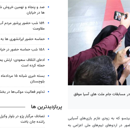
صد و پنجاه و نهمین خروش شب
ها در خیابان
۱۵۹ شب حضور پرشور مردم آب
مقاومت
حماسه حضور ایرانشهری ها به شب ۱۵۸
۱۵۸ شب حماسه حضور در خیابان های زابل
ادعای ائتلاف سعودی: ارتش یم
حمله کرده است
بلوچستان
تداوم فعالیت موکب‌ها در بخ
 در مسابقات جام ملت های آسیا موفق
پربازدیدترین ها
تصادف مرگبار پژو در بلوار وکیل‌
یتسو که به زودی عازم بازی‌های آسیایی
راننده جان باخت
ور در اردوهای تیم‌های ملی اعزامی به