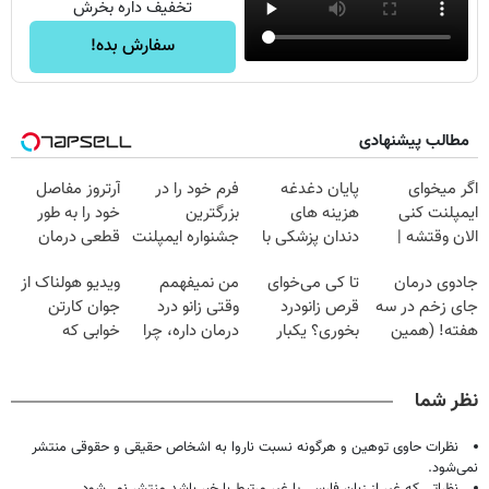
تخفیف داره بخرش
سفارش بده!
مطالب پیشنهادی
اگر میخوای
پایان دغدغه
فرم خود را در
آرتروز مفاصل
ایمپلنت کنی
هزینه های
بزرگترین
خود را به طور
الان وقتشه |
دندان پزشکی با
جشنواره ایمپلنت
قطعی درمان
فقط با ۲۵
پک سفید کننده
تهران پر کنید ! |
کنید!
جادوی درمان
تا کی می‌خوای
من نمیفهمم
ویدیو هولناک از
میلیون تومان!!!
خانگی
فقط ۲۵ میلیون
◗پرسش‌نامه◖
جای زخم در سه
قرص زانودرد
وقتی زانو درد
جوان کارتن
هفته! (همین
بخوری؟ یکبار
درمان داره، چرا
خوابی که
حالا رایگان
اصولی درمانش
دردش رو داری
میلیاردر شد.
صحبت کنید)
کن
تحمل میکنی؟❗
آموزش رایگان
نظر شما
نظرات حاوی توهین و هرگونه نسبت ناروا به اشخاص حقیقی و حقوقی منتشر
نمی‌شود.