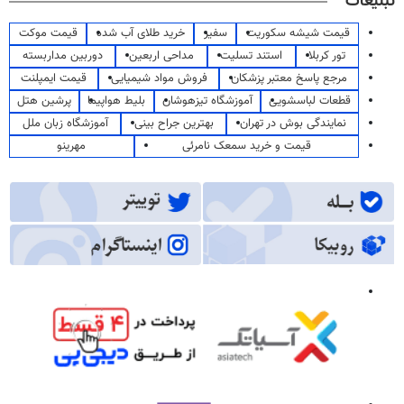
تبلیغات
قیمت شیشه سکوریت
سفیر
خرید طلای آب شده
قیمت موکت
تور کربلا
استند تسلیت
مداحی اربعین
دوربین مداربسته
مرجع پاسخ معتبر پزشکان
فروش مواد شیمیایی
قیمت ایمپلنت
قطعات لباسشویی
آموزشگاه تیزهوشان
بلیط هواپیما
پرشین هتل
نمایندگی بوش در تهران
بهترین جراح بینی
آموزشگاه زبان ملل
قیمت و خرید سمعک نامرئی
مهرینو