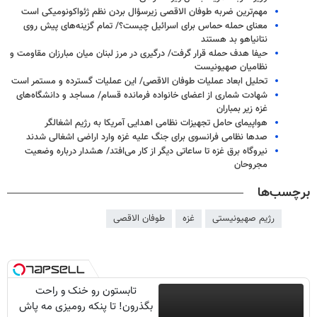
مهم‌ترین ضربه طوفان الاقصی زیرسؤال بردن نظم ژئواکونومیکی است
معنای حمله حماس برای اسرائیل چیست؟/ تمام گزینه‌های پیش روی
نتانیاهو بد هستند
حیفا هدف حمله قرار گرفت/ درگیری در مرز لبنان میان مبارزان مقاومت و
نظامیان صهیونیست
تحلیل ابعاد عملیات طوفان الاقصی/ این عملیات گسترده و مستمر است
شهادت شماری از اعضای خانواده فرمانده قسام/ مساجد و دانشگاه‌های
غزه زیر بمباران
هواپیمای حامل تجهیزات نظامی اهدایی آمریکا به رژیم اشغالگر
صدها نظامی فرانسوی برای جنگ علیه غزه وارد اراضی اشغالی شدند
نیروگاه برق غزه تا ساعاتی دیگر از کار می‌افتد/ هشدار درباره وضعیت
مجروحان
برچسب‌ها
رژیم صهیونیستی
غزه
طوفان الاقصی
تابستون رو خنک و راحت
بگذرون! تا پنکه رومیزی مه پاش