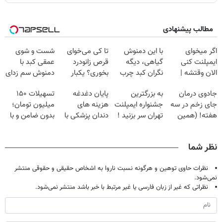
مطالب پیشنهادی
اگر میخوای
با این دمنوش
تا کی می‌خوای
شست و شوی
ایمپلنت کنی
گیاهی، دیگه
قرص زانودرد
عمقی کبد با
الان وقتشه |
نگران کبد چرب
بخوری؟ یکبار
دمنوش سم زدای
فقط با ۲۵
نباش!
اصولی درمانش
گیاهی
جادوی درمان
به بزرگترین
پایان دغدغه
تسهیلات ۱۵۰
میلیون تومان!!!
کن
جای زخم در سه
جشنواره ایمپلنت
هزینه های
میلیون تومان؛
هفته! (همین
تهران سر بزنید !
دندان پزشکی با
بدون ضامن و با
حالا رایگان
| فقط ۲۵
پک سفید کننده
بازپرداخت
صحبت کنید)
میلیون !
خانگی
دوساله
نظر شما
نظرات حاوی توهین و هرگونه نسبت ناروا به اشخاص حقیقی و حقوقی منتشر
نمی‌شود.
نظراتی که غیر از زبان فارسی یا غیر مرتبط با خبر باشد منتشر نمی‌شود.