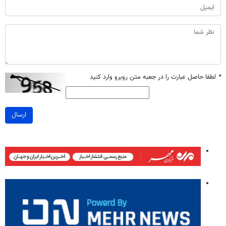
*
لطفا حاصل عبارت را در جعبه متن روبرو وارد کنید
ارسال