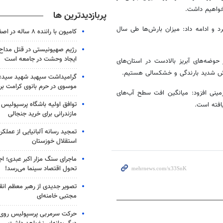
خواهیم داشت.
پربازدیدترین ها
ر سال آبی جاری را ۶۲ میلیمتر عنوان کرد و ادامه داد: میزان بارش‌ها طی سال
کامیون با راننده ۸ ساله در اصفهان توقیف شد
رژیم صهیونیستی در قتل مداح 
ایجاد وحشت در جامعه است
حوضه‌های آبریز بالادست در استان‌های
اهش شدید بارندگی و خشکسالی هستیم.
گرامیداشت سپهبد شهید سیدعب
موسوی در حرم بانوی کرامت برگ
زمینی افزود: میانگین افت سطح آب‌های
توافق اولیه باشگاه پرسپولیس 
افته است.
مازندرانی برای خرید جنجالی
تمجید رسانه آلبانیایی از عملکر
استقلال خوزستان
ماجرای سنگ مزار اکبر عبدی؛ ا
تحول اقتصاد سینما می‌رسد!
تصویر جدیدی از رهبر معظم انق
مجتبی خامنه‌ای
حرکت سرمربی پرسپولیس روی لبه