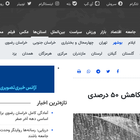
تلگرام
سروش
آی گپ
بله
اینستاگرام
توییتر
روبی
جامعه
اقتصاد
بازار
ورزش
سیاست
بین‌الملل
استان‌ها
عکس
فیلم
مج
ایلام
بوشهر
تهران
چهارمحال و بختیاری
خراسان جنوبی
خراسان رضوی
گلستان
گیلان
لرستان
مازندران
مرکزی
هرمزگان
همدان
یزد
۶۲ میلیمتر بارش در استان بوشهر ثبت شد/ کاهش ۵۰ درصدی
تازه‌ترین اخبار
آمادگی کامل خراسان رضوی برای
اساسی دهه آخر صفر
دریایی: رسانه‌ها روایتگر وحدت
جامعه باشند