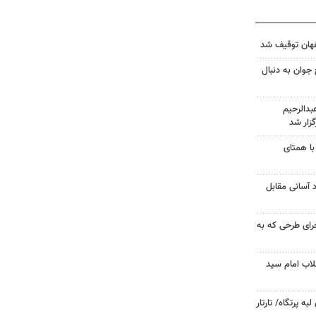
جوان به دنبال
دالرحیم
زار شد
با همتای
د آسانی مقابل
جرای طرحی که به
لاب امام سید
 پرتگاه/ تارتار