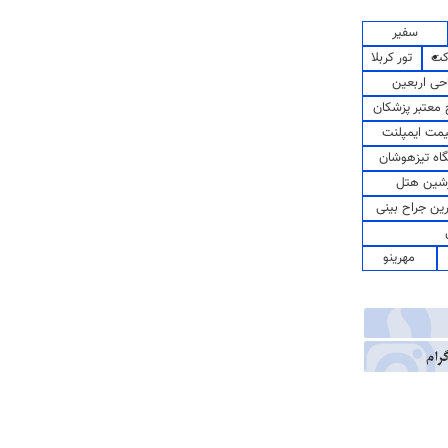
سفیر
کت
تور کربلا
حی اربعین
معتبر پزشکان
مت ایمپلنت
اه تیزهوشان
شین هتل
رین جراح بینی
مهرینو