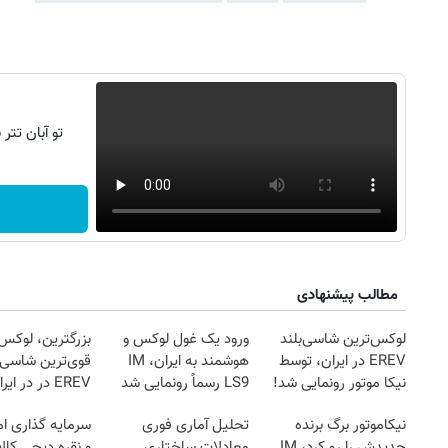
تو آبان تت
مطالب پیشنهادی
لوکس‌ترین شاسی‌بلند
ورود یک غول لوکس و
بزرگترین، لوکس‌
EREV در ایران، توسط
هوشمند به ایران، IM
قوی‌ترین شاسی 
نیکا موتور رونمایی شد!
LS9 رسماً رونمایی شد
EREV در در ایر
روزنامه‌های اقتصادی شنبه ۱۷ مرداد ۱۴۰۵
روزنامه
رونمایی شد
نیکاموتور برگ برنده
تحلیل آماری فوری
سرمایه گذاری ام
جدیدش را رو کرد، IM
معادلات ساختاری
و نقره دیجی کالا