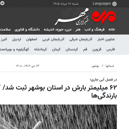
شنبه ۱۷ مرداد ۱۴۰۵
خانه
فرهنگ و ادب
هنر
دين، حوزه، انديشه
دانشگاه و فناوری
سلامت
عناوین اخبار
آذربایجان شرقی
آذربایجان غربی
اصفهان
اردبیل
البرز
فارس
قزوین
قم
کردستان
کرمان
کرمانشاه
کهگیلویه و بویراحمد
استانها
بوشهر
۱۳ دی ۱۴۰۲، ۱۲:۰۰
در فصل آبی جاری؛
بارندگی‌ها