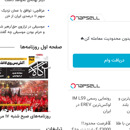
دیگر بهانه‌ای نخواهد داشت
عراقچی: توافق با عمان نزدیک
سهم ۱۱ درصدی ایران از خزر
موسیقی در ترازوی حق/رهبر شهی
و حرام بودن موسیقی چه گفتن
ر بدون محدودیت معامله کن🔥
صفحه اول روزنامه‌ها
دریافت وام
ترین و
رونمایی رسمی IM LS9
بلند
لوکس‌ترین EREV در
ان
ایران
‌های ورزشی شنبه ۱۷ مرداد ۱۴۰۵
روزنامه‌های صبح شنبه ۱۷ مرداد ۱۴۰۵
ن با طلا
⏳فرصت محدود!!
تبلیغات
3000گیگ اینترنت خانگی