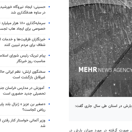
در ساوه هدفگذاری شد
سرمایه‌گذاری ۱۸۰ هزار
خصوصی برای ایجاد هاب لجس
خبرنگاران ظرفیت‌ها و خدمات ان
شفاف برای مردم تبیین کنند
پیام تبریک رئیس شورای اسلامی
مناسبت روز خبرنگار
سخنگوی ارتش: نظم ایرانی حاکم
غیرقابل بازگشت است
آموزش در مدارس خراسان جنو
تحصیلی جدید حضوری است
«صغیر بن عزیز » ژنرال بلند پای
 آب منطقه‌ای بوشهر با اشاره به ثبت ۶۲ میلیمتر بارش در استان طی سال جاری گفت:
ریاض کجاست؟
وزیر آلمانی خواستار کنار رفتن این
شد
ی صورت گرفته در مورد میزان بارش در