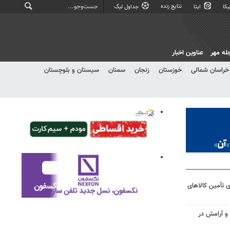
نتایج زنده
کا
ایتا
جداول لیگ
له مهر
عناوین اخبار
خراسان شمالی
خوزستان
زنجان
سمنان
سیستان و بلوچستان
 تأمین کالاهای
 و آرامش در