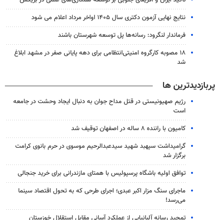
تأکید ایران و آفریقای جنوبی بر توسعه همکاری‌های علمی در بریکس
نتایج نهایی آزمون دکتری سال ۱۴۰۵ اواخر مرداد اعلام می شود
فرماندار لنگرود: رسانه‌ها پل توسعه شهرستان باشند
۱۸ مصوبه کارگروه امنیتی‌انتظامی برای دهه پایانی صفر در مشهد ابلاغ
شد
پربازدیدترین ها
رژیم صهیونیستی در قتل مداح جوان به دنبال ایجاد وحشت در جامعه
است
کامیون با راننده ۸ ساله در اصفهان توقیف شد
گرامیداشت سپهبد شهید سیدعبدالرحیم موسوی در حرم بانوی کرامت
برگزار شد
توافق اولیه باشگاه پرسپولیس با همتای مازندرانی برای خرید جنجالی
ماجرای سنگ مزار اکبر عبدی؛ اجرای طرحی که به تحول اقتصاد سینما
می‌رسد!
تمجید رسانه آلبانیایی از عملکرد آسانی مقابل استقلال خوزستان