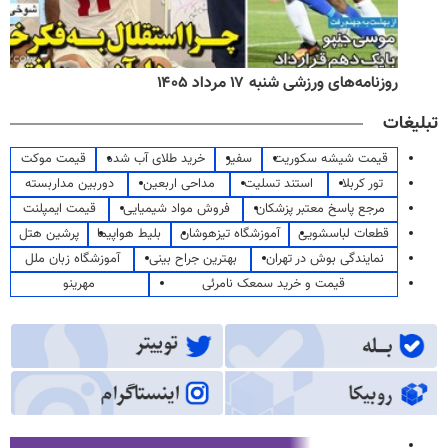
روزنامه‌های ورزشی شنبه ۱۷ مرداد ۱۴۰۵
تبلیغات
قیمت شیشه سکوریت
سفیر
خرید طلای آب شده
قیمت موکت
تور کربلا
استند تسلیت
مداحی اربعین
دوربین مداربسته
مرجع پاسخ معتبر پزشکان
فروش مواد شیمیایی
قیمت ایمپلنت
قطعات لباسشویی
آموزشگاه تیزهوشان
بلیط هواپیما
پرشین هتل
نمایندگی بوش در تهران
بهترین جراح بینی
آموزشگاه زبان ملل
قیمت و خرید سمعک نامرئی
مهرینو