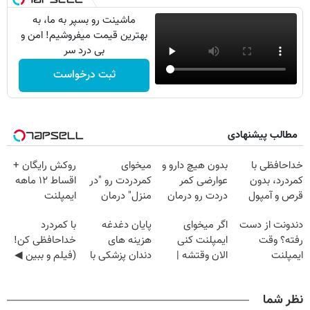
ماشینت رو بسپر به ما، به
بهترین قیمت میفروشیم! امن و
بی درد سر
ثبت درخواست
مطالب پیشنهادی
خداحافظی با
بدون هیچ دارو و
میخوای
روکش رایگان +
کمردرد، بدون
عوارضی کمر
کمردردت رو "در
اقساط ۱۲ ماهه
قرص و آمپول
دردت رو درمان
منزل" درمان
ایمپلنت
کن!
کنی؟ (◂فیلم +
دندونت از دست
اگر میخوای
پایان دغدغه
با کمردرد
(پرسش‌نامه)
◂پرسش‌نامه)
رفته؟ وقت
ایمپلنت کنی
هزینه های
خداحافظی کن!
ایمپلنت
الان وقتشه |
دندان پزشکی با
(فیلم و ببین ◀
دیجیتاله
فقط با ۲۵
پک سفید کننده
پرسش‌نامه رو
میلیون تومان!!!
خانگی
پرکن)
نظر شما