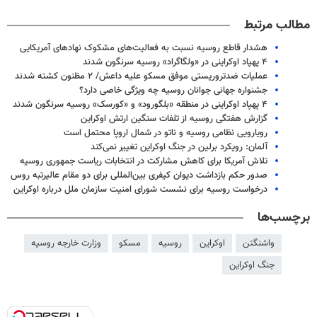
مطالب مرتبط
هشدار قاطع روسیه نسبت به فعالیت‌های مشکوک نهادهای آمریکایی
۴ پهپاد اوکراینی در «ولگاگراد» روسیه سرنگون شدند
عملیات ضدتروریستی موفق مسکو علیه داعش/ ۲ مظنون کشته شدند
جشنواره جهانی جوانان روسیه چه ویژگی خاصی دارد؟
۴ پهپاد اوکراینی در منطقه «بلگورود» و «کورسک» روسیه سرنگون شدند
گزارش هفتگی روسیه از تلفات سنگین ارتش اوکراین
رویارویی نظامی روسیه و ناتو در شمال اروپا محتمل است
آلمان: رویکرد برلین در جنگ اوکراین تغییر نمی‌کند
تلاش آمریکا برای کاهش مشارکت در انتخابات ریاست جمهوری روسیه
صدور حکم بازداشت دیوان کیفری بین‌المللی برای دو مقام عالیرتبه روس
درخواست روسیه برای نشست شورای امنیت سازمان ملل درباره اوکراین
برچسب‌ها
واشنگتن
اوکراین
روسیه
مسکو
وزارت خارجه روسیه
جنگ اوکراین