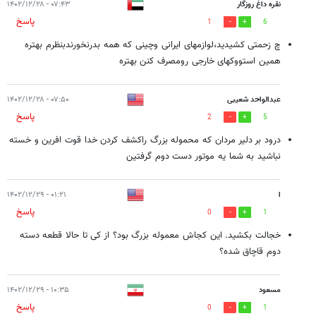
نقره داغ روزگار
۰۷:۴۳ - ۱۴۰۲/۱۲/۲۸
پاسخ
1
6
چ زحمتی کشیدید،لوازمهای ایرانی وچینی که همه بدرنخورندبنظرم بهتره
همین استووکهای خارجی رومصرف کنن بهتره
عبدالواحد شعیبی
۰۷:۵۰ - ۱۴۰۲/۱۲/۲۸
پاسخ
2
5
درود بر دلیر مردان که محموله بزرگ راکشف کردن خدا قوت افرین و خسته
نباشید به شما یه موتور دست دوم گرفتین
ا
۰۱:۲۱ - ۱۴۰۲/۱۲/۲۹
پاسخ
0
1
خجالت بکشید. این کجاش معموله بزرگ بود؟ از کی تا حالا قطعه دسته
دوم قاچاق شده؟
مسعود
۱۰:۳۵ - ۱۴۰۲/۱۲/۲۹
پاسخ
0
1