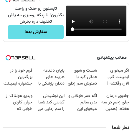
تابستون رو خنک و راحت
بگذرون! تا پنکه رومیزی مه پاش
تخفیف داره بخرش
سفارش بده!
مطالب پیشنهادی
اگر میخوای
شست و شوی
پایان دغدغه
فرم خود را در
ایمپلنت کنی
عمقی کبد با
هزینه های
بزرگترین
الان وقتشه |
دمنوش سم زدای
دندان پزشکی با
جشنواره ایمپلنت
فقط با ۲۵
گیاهی
پک سفید کننده
تهران پر کنید ! |
جادوی درمان
اگه عمر طولانی و
این نوشیدنی
ویدیو هولناک از
میلیون تومان!!!
خانگی
فقط ۲۵ میلیون
جای زخم در سه
بدن سالم
گیاهی کبد شما
جوان کارتن
هفته! (همین
میخوای این
را سم زدایی می
خوابی که
حالا رایگان
نوشیدنی رو با
کند (با ضمانت
میلیاردر شد.
صحبت کنید)
تخفیف بخر
مرجوعی)
آموزش رایگان
نظر شما