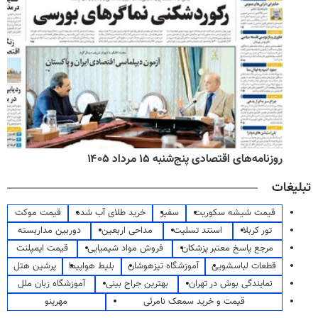
روزنامه‌های اقتصادی پنج‌شنبه ۱۵ مرداد ۱۴۰۵
تبلیغات
قیمت شیشه سکوریت
سفیر
خرید طلای آب شده
قیمت موکت
تور کربلا
استند تسلیت
مداحی اربعین
دوربین مداربسته
مرجع پاسخ معتبر پزشکان
فروش مواد شیمیایی
قیمت ایمپلنت
قطعات لباسشویی
آموزشگاه تیزهوشان
بلیط هواپیما
پرشین هتل
نمایندگی بوش در تهران
بهترین جراح بینی
آموزشگاه زبان ملل
قیمت و خرید سمعک نامرئی
مهرینو