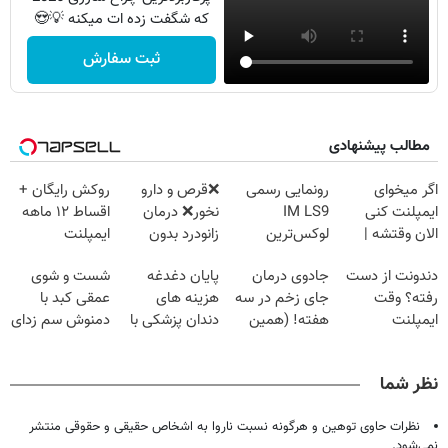
که شگفت زده ات میکنه 💡😍
ثبت سفارش
مطالب پیشنهادی
اگر میخوای
رونمایی رسمی
❌قرص‌ و دارو
روکش رایگان +
ایمپلنت کنی
IM LS9
نخور❌ درمان
اقساط ۱۲ ماهه
الان وقتشه |
لوکس‌ترین
زانودرد بدون
ایمپلنت
فقط با ۲۵
EREV در ایران
قرص
دندونت از دست
جادوی درمان
پایان دغدغه
شست و شوی
میلیون تومان!!!
رفته؟ وقت
جای زخم در سه
هزینه های
عمقی کبد با
ایمپلنت
هفته! (همین
دندان پزشکی با
دمنوش سم زدای
دیجیتاله
حالا رایگان
پک سفید کننده
گیاهی
صحبت کنید)
خانگی
نظر شما
نظرات حاوی توهین و هرگونه نسبت ناروا به اشخاص حقیقی و حقوقی منتشر
نمی‌شود.