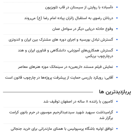
«آسباد» با روایتی از سیستان در قاب تلویزیون
دربانان رضوی به استقبال زائران پیاده امام رضا (ع) می‌روند
وقوع حادثه دریایی دیگر در سواحل عمان
گسترش تبادل بورسیه و اجرای دوره های مشترک بین ایران و اندونزی
گسترش همکاری‌های آموزشی، دانشگاهی و فناوری ایران و هند
درچارچوب بریکس
نمایش فیلم مستند «اربعین» در سینماتک موزه هنرهای معاصر
آقایی: رویکرد بازرسی حمایت از پیشرفت پروژه‌ها در چارچوب قانون است
پربازدیدترین ها
کامیون با راننده ۸ ساله در اصفهان توقیف شد
گرامیداشت سپهبد شهید سیدعبدالرحیم موسوی در حرم بانوی کرامت
برگزار شد
توافق اولیه باشگاه پرسپولیس با همتای مازندرانی برای خرید جنجالی