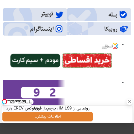
رونمایی از IM LS9، پرچم‌دار فوق‌لوکس EREV وارد
بازار ایران شد
اطلاعات بیشتر..