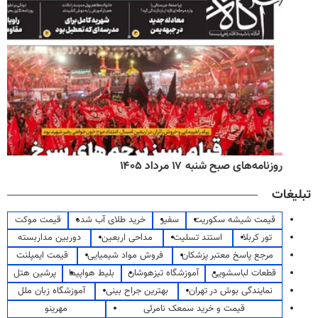
روزنامه‌های صبح شنبه ۱۷ مرداد ۱۴۰۵
تبلیغات
قیمت شیشه سکوریت
سفیر
خرید طلای آب شده
قیمت موکت
تور کربلا
استند تسلیت
مداحی اربعین
دوربین مداربسته
مرجع پاسخ معتبر پزشکان
فروش مواد شیمیایی
قیمت ایمپلنت
قطعات لباسشویی
آموزشگاه تیزهوشان
بلیط هواپیما
پرشین هتل
نمایندگی بوش در تهران
بهترین جراح بینی
آموزشگاه زبان ملل
قیمت و خرید سمعک نامرئی
مهرینو