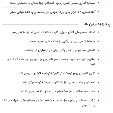
سرمایه‌گذاری مسیر اصلی رونق اقتصادی چهارمحال و بختیاری است
آماده‌سازی ۵۲ هزار جای پارک خودرو در مشهد برای دهه پایانی صفر
پربازدیدترین ها
تعداد مصدومان آتش سوزی کارخانه فندک نصیرآباد به ۱۰ نفر رسید
آیا ماءالشعیر برای جلوگیری از سنگ کلیه مفید است
کاهش محسوس دما و رگبار باران در ارسباران از دوشنبه
سالروز شهادت شهید محمد ناصر ناصری روز شهدای دیپلمات نامگذاری
شود
تغییر ناگهانی روی نیمکت تراکتور؛ نکونام جانشین ربیعی شد
نخستین جلسه مدیرعامل تراکتور با جواد نکونام برگزار شد
حمله مسلحانه به قهوه‌خانه‌ای در زاهدان؛ ۲ نفر جان باختند
ترکیب استقلال برای فصل جدید مشخص شد/ معمای بختیاری‌زاده در یک
پست مهم