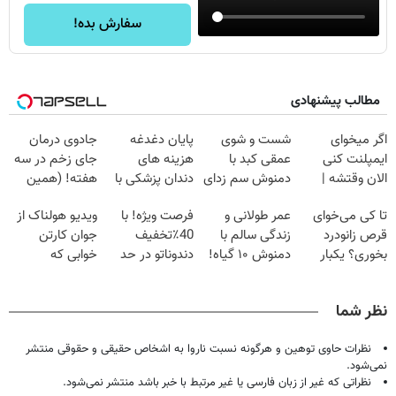
سفارش بده!
مطالب پیشنهادی
اگر میخوای
شست و شوی
پایان دغدغه
جادوی درمان
ایمپلنت کنی
عمقی کبد با
هزینه های
جای زخم در سه
الان وقتشه |
دمنوش سم زدای
دندان پزشکی با
هفته! (همین
فقط با ۲۵
گیاهی
پک سفید کننده
حالا رایگان
تا کی می‌خوای
عمر طولانی و
فرصت ویژه! با
ویدیو هولناک از
میلیون تومان!!!
خانگی
صحبت کنید)
قرص زانودرد
زندگی سالم با
40٪تخفیف
جوان کارتن
بخوری؟ یکبار
دمنوش ۱۰ گیاه!
دندوناتو در حد
خوابی که
اصولی درمانش
(۵۵% تخفیف)
کامپوزیت سفید
میلیاردر شد.
کن
کن
آموزش رایگان
نظر شما
نظرات حاوی توهین و هرگونه نسبت ناروا به اشخاص حقیقی و حقوقی منتشر
نمی‌شود.
نظراتی که غیر از زبان فارسی یا غیر مرتبط با خبر باشد منتشر نمی‌شود.