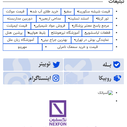
تبلیغات
قیمت شیشه سکوریت
سفیر
خرید طلای آب شده
قیمت موکت
تور کربلا
استند تسلیت
مداحی اربعین
دوربین مداربسته
مرجع پاسخ معتبر پزشکان
فروش مواد شیمیایی
قیمت ایمپلنت
قطعات لباسشویی
آموزشگاه تیزهوشان
بلیط هواپیما
پرشین هتل
نمایندگی بوش در تهران
بهترین جراح بینی
آموزشگاه زبان ملل
قیمت و خرید سمعک نامرئی
مهرینو