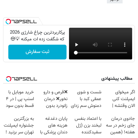
پرکاربردترین چراغ شارژی 2026
که شگفت زده ات میکنه 💡😍
ثبت سفارش
مطالب پیشنهادی
اگر میخوای
شست و شوی
❌قرص‌ و دارو
خرید موبایل با
ایمپلنت کنی
عمقی کبد با
نخور❌ درمان
اسنپ پی | در ۴
الان وقتشه |
دمنوش سم زدای
زانودرد بدون
قسط بدون سود
فقط با ۲۵
گیاهی
قرص
و کارمزد!
جادوی درمان
با اعتماد بنفس
پایان دغدغه
به بزرگترین
میلیون تومان!!!
جای زخم در سه
لبخند بزن (ژل
هزینه های
جشنواره ایمپلنت
هفته! (همین
سفیدکننده
دندان پزشکی با
تهران سر بزنید !