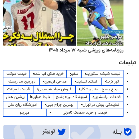
روزنامه‌های ورزشی شنبه ۱۷ مرداد ۱۴۰۵
تبلیغات
قیمت شیشه سکوریت
سفیر
خرید طلای آب شده
قیمت موکت
تور کربلا
استند تسلیت
مداحی اربعین
دوربین مداربسته
مرجع پاسخ معتبر پزشکان
فروش مواد شیمیایی
قیمت ایمپلنت
قطعات لباسشویی
آموزشگاه تیزهوشان
بلیط هواپیما
پرشین هتل
نمایندگی بوش در تهران
بهترین جراح بینی
آموزشگاه زبان ملل
قیمت و خرید سمعک نامرئی
مهرینو