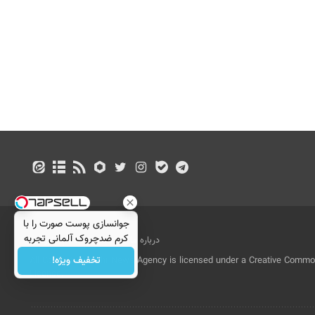
جوانسازی پوست صورت را با
کرم ضدچروک آلمانی تجربه
درباره ما
تماس با ما
بازرگانی
کنید!
تخفیف ویژه!
All Content by Mehr News Agency is licensed under a Creative Commons
License.