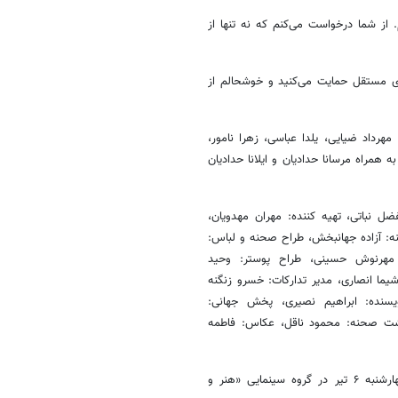
از شما درخواست می‌کنم که نه تنها از
مای مستقل حمایت می‌کنید و خوشحالم از
هرداد ضیایی، یلدا عباسی، زهرا نامور،
همراه مرسانا حدادیان و ایلانا حدادیان
ضل نباتی، تهیه کننده: مهران مهدویان،
نه: آزاده جهانبخش، طراح صحنه و لباس:
ز: مهرنوش حسینی، طراح پوستر: وحید
ما انصاری، مدیر تدارکات: خسرو زنگنه
سنده: ابراهیم نصیری، پخش جهانی:
 پشت صحنه: محمود ناقل، عکاس: فاطمه
اکران فیلم سینمایی «حبس مجرد» به کارگردانی محمدحسام حدادیان از چهارشنبه ۶ تیر در گروه سینمایی «هنر و