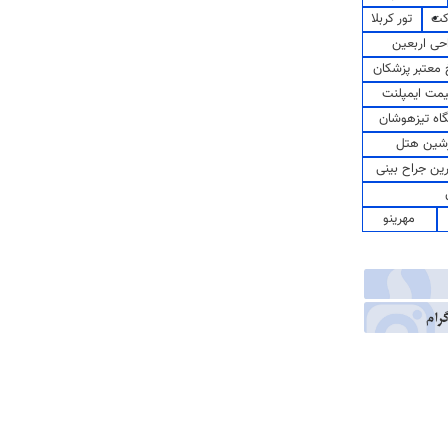
کت
تور کربلا
حی اربعین
معتبر پزشکان
مت ایمپلنت
اه تیزهوشان
شین هتل
رین جراح بینی
مهرینو