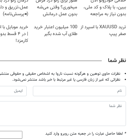
خلافی خودروتو الان
هنوز برای زانو درد قرص
درمان زانو درد ب
ببین، با پلاک و کد ملی،
میخوری؟ وقتی می‌شه
عمل،تزریق و دار
بدون نیاز به مراجعه
بدون عمل درمانش
(◂پرسش‌نامه)
حضوری
کرد؟؟؟؟
ترید XAUUSD با اسپرد از
100 میلیون اعتبار خرید
خرید موبایل با 
صفر پیپ
طلای آب شده بگیر
| در ۴ قسط ب
کارمزد!
نظر شما
نظرات حاوی توهین و هرگونه نسبت ناروا به اشخاص حقیقی و حقوقی منتشر 
نظراتی که غیر از زبان فارسی یا غیر مرتبط با خبر باشد منتشر نمی‌شود.
*
لطفا حاصل عبارت را در جعبه متن روبرو وارد کنید