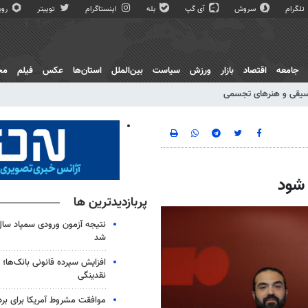
تلگرام
سروش
آی گپ
بله
اینستاگرام
توییتر
روبی
جامعه
اقتصاد
بازار
ورزش
سیاست
بین‌الملل
استان‌ها
عکس
فیلم
مج
یقی و هنرهای تجسمی
شود
پربازدیدترین ها
شد
افزایش سپرده قانونی بانک‌ها؛ ت
نقدینگی
موافقت مشروط آمریکا برای بر