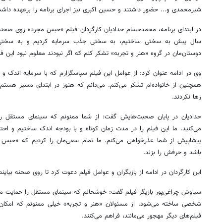
شیرمحمدی و... حضور داشتند و حسین اکبری نیز اجرای برنامه را برعهده داش
سال پیش به سختی ساختیم، به سختی جذب سرمایه کردیم و به سختی به ا
دوستان‌مان در گروه «هنر و تجربه» تشکر کنم که اگر نبودند معلوم نبود این ف
وی در ادامه عنوان کرد: از عوامل این فیلم سپاسگزارم که با سرمایه اندک و 
همچنین از خانواده‌ام تشکر می‌کنم. می‌دانم که هنوز در ابتدای مسیر هستم
رها نکردند.
حدادیان در پایان صحبت‌هایش گفت: از شما ممنونم که سینمای مستقل را 
می‌کنید. ما این فیلم را در مدت زمان کوتاه و با بودجه اندک ساختیم و احتم
پیشاپیش از شما عذرخواهی می‌کنم. ما تمام سعی‌مان را کردیم که «حب
باشد و حرفش را بزند.
این کارگردان در ادامه از بازیگران و عوامل فیلم دعوت کرد تا روی صحنه بیایند
سیاوش چراغی‌پور بازیگر فیلم گفت: خوشحالم که سینمای مستقل را حمایت می‌
شخصی ساخته می‌شود. از مسئولان «هنر و تجربه» خیلی ممنونم که امکان اک
فیلم‌های دیگر مهجور می‌مانند، فراهم می‌کنند.