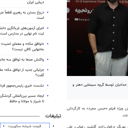
دریایی ایران
دروغ بستن به رهبری قطعاً جرم
است
اجرای آزمون‌های غربالگری دان
ثبت نام نهایی در مدارس است
«توافق مکه» و معمای امنیت؛ چ
به‌تنهایی کافی نیست؟
واکنش صنعا به توافق سه جانب
جزئیاتی جدید از توافق مکه؛ مق
گفت؟
حدادیان توسط گروه سینمایی «هنر و
نشست خبری رئیس‌جمهور فردا ب
ایجاد مسیر بین‌المللی گردشگری
تا شیراز با مولانا و حافظ
ش ویژه فیلم «حبس مجرد» به کارگردانی
تبلیغات
قیمت شیشه سکوریت
هرنگ دزفولی‌زاده، گلشید رضایی، علی