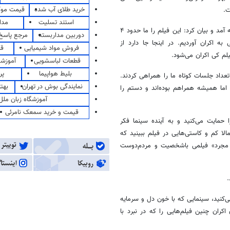
خرید طلای آب شده
قیمت مو
ت.
استند تسلیت
مدا
در ابتدای برنامه، محمدحسام حدادیان کارگردان فیلم «حبس مجرد» روی صحنه آمد و بیان کرد: این فیلم را ما حدود ۴
دوربین مداربسته
مرجع پاسخ 
کران آوردیم. در اینجا جا دارد از
فروش مواد شیمیایی
قی
یلم کی اکران می‌شود.
قطعات لباسشویی
آموزشگ
بلیط هواپیما
پر
تعداد جلسات کوتاه ما را همراهی کردند.
نمایندگی بوش در تهران
بهت
 اما همیشه همراهم بوده‌اند و دستم را
آموزشگاه زبان ملل
قیمت و خرید سمعک نامرئی
حمایت می‌کنید و به آینده سینما فکر
الا کم و کاستی‌هایی در فیلم ببینید که
س مجرد» فیلمی باشخصیت و مردم‌دوست
.
کنید، سینمایی که با خون دل و سرمایه
ران چنین فیلم‌هایی را که در نبرد با