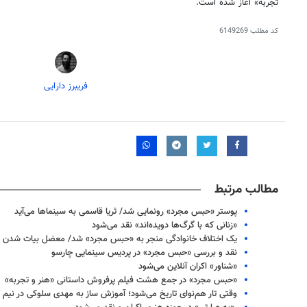
تجربه» آغاز شده است‌.
کد مطلب
6149269
فریبرز دارایی
مطالب مرتبط
پوستر «حبس مجرد» رونمایی شد/ ثریا قاسمی به سینماها می‌آید
«زنانی که با گرگ‌ها دویده‌اند» نقد می‌شود
یک اختلاف خانوادگی منجر به «حبس مجرد» شد/ معضل بیات شدن فی
نقد و بررسی «حبس مجرد» در پردیس سینمایی چارسو
«شناور» اکران آنلاین می‌شود
«حبس مجرد» در جمع هشت فیلم پرفروش داستانی «هنر و تجربه»
وقتی تار هم‌نوای تاریخ می‌شود؛ آموزش ساز به مهدی سلوکی در نیم