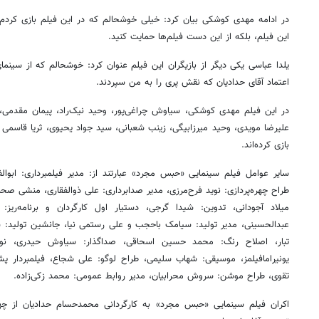
در ادامه مهدی کوشکی بیان کرد: خیلی خوشحالم که در این فیلم بازی کردم. 
این فیلم، بلکه از این دست فیلم‌ها حمایت کنید.
یلدا عباسی یکی دیگر از بازیگران این فیلم عنوان کرد: خوشحالم که از سین
اعتماد آقای حدادیان که نقش پری را به من سپردند.
در این فیلم مهدی کوشکی، سیاوش چراغی‌پور، وحید نیک‌راد، پیمان مقدمی، م
علیرضا مویدی، وحید میرزابیگی، زینب شعبانی، سید جواد یحیوی، ثریا قاسمی به 
بازی کرده‌اند.
سایر عوامل فیلم سینمایی «حبس مجرد» عبارتند از: مدیر فیلمبرداری: ابوالف
طراح چهره‌پردازی: نوید فرح‌مرزی، مدیر صدابرداری: علی ذوالفقاری، منشی صح
میلاد آجودانی، تدوین: شیدا گرجی، دستیار اول کارگردان و برنامه‌ری
عبدالحسینی، مدیر تولید: سیامک باحجب و علی رستمی نیا، جانشین تولید: شی
تبار، اصلاح رنگ: محمد حسین اسحاقی، صداگذار: سیاوش حیدری، نوی
یونیرامافیلمز، موسیقی: شهاب سلیمی، طراح لوگو: علی شجاع، فیلمبردار
تقوی، طراح موشن: سروش محرابیان، مدیر روابط عمومی: محمد زکی‌زاده.