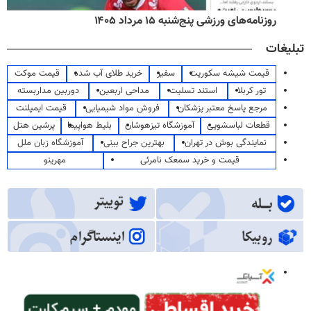
روزنامه‌های ورزشی پنج‌شنبه ۱۵ مرداد ۱۴۰۵
تبلیغات
قیمت شیشه سکوریت
سفیر
خرید طلای آب شده
قیمت موکت
تور کربلا
استند تسلیت
مداحی اربعین
دوربین مداربسته
مرجع پاسخ معتبر پزشکان
فروش مواد شیمیایی
قیمت ایمپلنت
قطعات لباسشویی
آموزشگاه تیزهوشان
بلیط هواپیما
پرشین هتل
نمایندگی بوش در تهران
بهترین جراح بینی
آموزشگاه زبان ملل
قیمت و خرید سمعک نامرئی
مهرینو