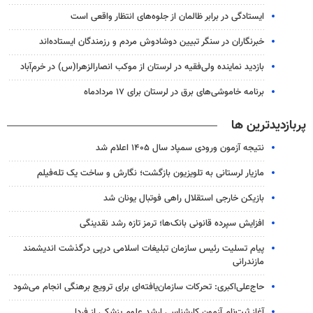
ایستادگی در برابر ظالمان از جلوه‌های انتظار واقعی است
خبرنگاران در سنگر تبیین دوشادوش مردم و رزمندگان ایستاده‌اند
بازدید نماینده ولی‌فقیه در لرستان از موکب انصارالزهرا(س) در خرم‌آباد
برنامه خاموشی‌های برق در لرستان برای ۱۷ مردادماه
پربازدیدترین ها
نتیجه آزمون ورودی سمپاد سال ۱۴۰۵ اعلام شد
مازیار لرستانی به تلویزیون بازگشت؛ نگارش و ساخت یک تله‌فیلم
بازیکن خارجی استقلال راهی فوتبال یونان شد
افزایش سپرده قانونی بانک‌ها؛ ترمز تازه رشد نقدینگی
پیام تسلیت رئیس سازمان تبلیغات اسلامی درپی درگذشت اندیشمند
مازندرانی
حاج‌علی‌اکبری: تحرکات سازمان‌یافته‌ای برای ترویج برهنگی انجام می‌شود
آغاز ثبت‌نام‌ آزمون کارشناسی ارشد علوم پزشکی از فردا