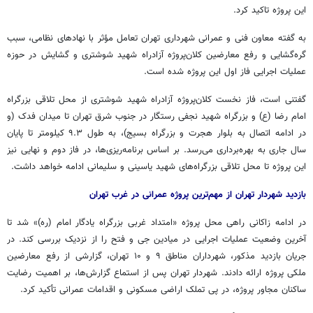
این پروژه تاکید کرد.
به گفته معاون فنی و عمرانی شهرداری تهران تعامل مؤثر با نهادهای نظامی، سبب
گره‌گشایی و رفع معارضین کلان‌پروژه آزادراه شهید شوشتری و گشایش در حوزه
عملیات اجرایی فاز اول این پروژه شده است.
گفتنی است، فاز نخست کلان‌پروژه آزادراه شهید شوشتری از محل تلاقی بزرگراه
امام رضا (ع) و بزرگراه شهید نجفی رستگار در جنوب شرق تهران تا میدان فدک (و
در ادامه اتصال به بلوار هجرت و بزرگراه بسیج)، به طول ۹.۳ کیلومتر تا پایان
سال جاری به بهره‌برداری می‌رسد. بر اساس برنامه‌ریزی‌ها، در فاز دوم و نهایی نیز
این پروژه تا محل تلاقی بزرگراه‌های شهید یاسینی و سلیمانی ادامه خواهد داشت.
بازدید شهردار تهران از مهم‌ترین پروژه عمرانی در غرب تهران
در ادامه زاکانی راهی محل پروژه «امتداد غربی بزرگراه یادگار امام (ره)» شد تا
آخرین وضعیت عملیات اجرایی در میادین جی و فتح را از نزدیک بررسی کند. در
جریان بازدید مذکور، شهرداران مناطق ۹ و ۱۰ تهران، گزارشی از رفع معارضین
ملکی پروژه ارائه دادند. شهردار تهران پس از استماع گزارش‌ها، بر اهمیت رضایت
ساکنان مجاور پروژه، در پی تملک اراضی مسکونی و اقدامات عمرانی تأکید کرد.