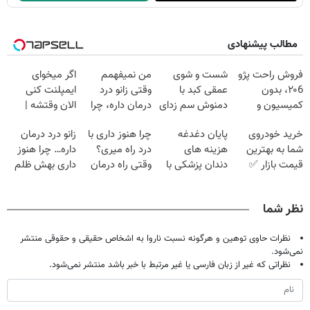
مطالب پیشنهادی
فروش راحت پژو
شست و شوی
من نمیفهمم
اگر میخوای
۲۰6، بدون
عمقی کبد با
وقتی زانو درد
ایمپلنت کنی
کمیسیون و
دمنوش سم زدای
درمان داره، چرا
الان وقتشه |
دردسر
گیاهی
دردش رو داری
فقط با ۲۵
خرید خودروی
پایان دغدغه
چرا هنوز داری با
زانو درد درمان
تحمل میکنی؟❗
میلیون تومان!!!
شما به بهترین
هزینه های
درد راه میری؟
داره… چرا هنوز
قیمت بازار ✅
دندان پزشکی با
وقتی راه درمان
داری بهش ظلم
پک سفید کننده
جلو پاته!
می‌کنی؟
خانگی
نظر شما
نظرات حاوی توهین و هرگونه نسبت ناروا به اشخاص حقیقی و حقوقی منتشر
نمی‌شود.
نظراتی که غیر از زبان فارسی یا غیر مرتبط با خبر باشد منتشر نمی‌شود.