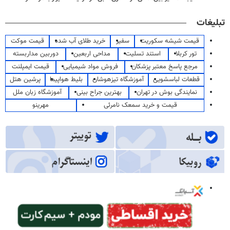
تبلیغات
قیمت شیشه سکوریت
سفیر
خرید طلای آب شده
قیمت موکت
تور کربلا
استند تسلیت
مداحی اربعین
دوربین مداربسته
مرجع پاسخ معتبر پزشکان
فروش مواد شیمیایی
قیمت ایمپلنت
قطعات لباسشویی
آموزشگاه تیزهوشان
بلیط هواپیما
پرشین هتل
نمایندگی بوش در تهران
بهترین جراح بینی
آموزشگاه زبان ملل
قیمت و خرید سمعک نامرئی
مهرینو