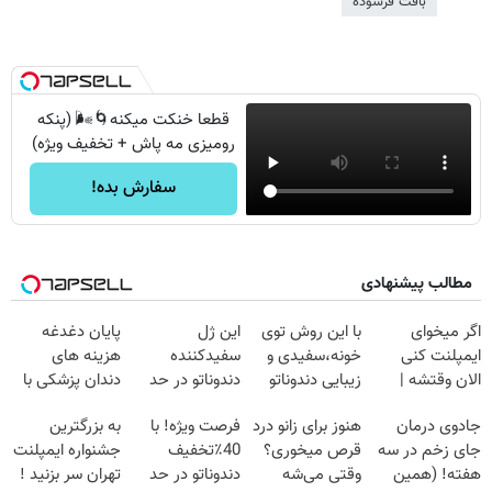
بافت فرسوده
قطعا خنکت میکنه🌀🌬️ (پنکه
رومیزی مه پاش + تخفیف ویژه)
سفارش بده!
مطالب پیشنهادی
اگر میخوای
با این روش توی
این ژل
پایان دغدغه
ایمپلنت کنی
خونه،سفیدی و
سفیدکننده
هزینه های
الان وقتشه |
زیبایی دندوناتو
دندوناتو در حد
دندان پزشکی با
فقط با ۲۵
برگردون
لمینت سفید
پک سفید کننده
جادوی درمان
هنوز برای زانو درد
فرصت ویژه! با
به بزرگترین
میلیون تومان!!!
(40%off)
میکنه
خانگی
جای زخم در سه
قرص میخوری؟
40٪تخفیف
جشنواره ایمپلنت
(40%تخفیف)
هفته! (همین
وقتی می‌شه
دندوناتو در حد
تهران سر بزنید !