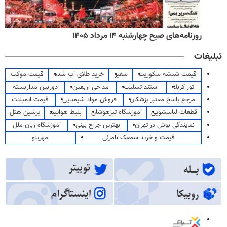
روزنامه‌های صبح چهارشنبه ۱۴ مرداد ۱۴۰۵
تبلیغات
قیمت شیشه سکوریت
سفیر
خرید طلای آب شده
قیمت موکت
تور کربلا
استند تسلیت
مداحی اربعین
دوربین مداربسته
مرجع پاسخ معتبر پزشکان
فروش مواد شیمیایی
قیمت ایمپلنت
قطعات لباسشویی
آموزشگاه تیزهوشان
بلیط هواپیما
پرشین هتل
نمایندگی بوش در تهران
بهترین جراح بینی
آموزشگاه زبان ملل
قیمت و خرید سمعک نامرئی
مهرینو