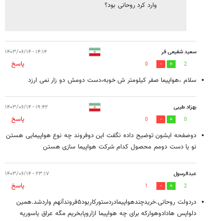
وارد کرد روحانی بود؟
سعید شفیعی فر
۱۴:۱۴ - ۱۴۰۳/۰۶/۱۴
پاسخ
0
2
سلام ،هواپیما صفر کیلومتر ش خوبه،دست دومش دو زار نمی ارزد
بهزاد طیبی
۱۹:۴۲ - ۱۴۰۳/۰۶/۱۴
پاسخ
0
0
دوصفحه ایشون توضیح داده نگفت این دوفروند چه نوع هواپیمایی هستن
نو یا دست دومم محصول کدام شرکت هواپیما سازی هستن
عبدالرسول
۲۳:۱۷ - ۱۴۰۳/۰۶/۱۴
پاسخ
1
2
دردولت روحانی.خریدچندهواپیمادردستورکاربود۵فروندآنهم واردشد.همین
دلواپس هادادوهوارکه برای چه هواپیما ازاروپابخریم مگه عراق یاسوریه