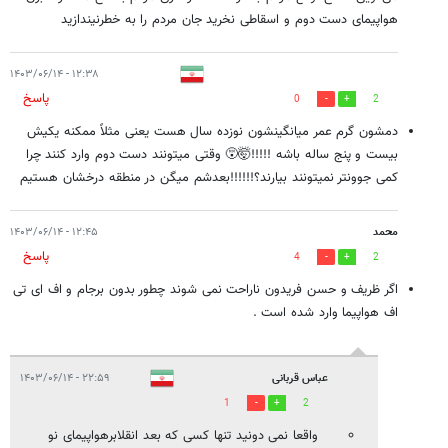
هواپیمای دست دوم و اسقاطی نخرید جان مردم را به خطرنیندازید
۱۲:۳۸ - ۱۴۰۳/۰۶/۱۴
پاسخ
0
2
دمشون گرم عمر میانگینشون نوزده سال هست یعنی مثلاً ممکنه یکیش
بیست و پنج ساله باشه !!!!!🤯😵 وقتی میتونند دست دوم وارد کنند چرا
کمی جوونتر نمیتونند بیارند؟!!!!!!بعدشم میگن در منطقه درخشان هستیم
محمد
۱۲:۴۵ - ۱۴۰۳/۰۶/۱۴
پاسخ
4
2
اگر ظریف و حسن فریدون ناراحت نمی شوند چطور بدون برجام و اف ای تی
اف هواپیما وارد شده است .
عباس قربانی
۲۲:۵۹ - ۱۴۰۳/۰۶/۱۴
1
2
واقعا نمی دونید تنها کسی که بعد انقلابرهواپیمای نو