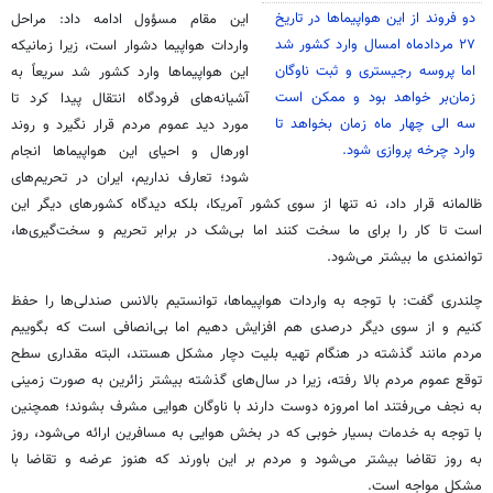
دو فروند از این هواپیماها در تاریخ
این مقام مسؤول ادامه داد: مراحل
۲۷ مردادماه امسال وارد کشور شد
واردات هواپیما دشوار است، زیرا زمانیکه
اما پروسه رجیستری و ثبت ناوگان
این هواپیماها وارد کشور شد سریعاً به
زمان‌بر خواهد بود و ممکن است
آشیانه‌های فرودگاه انتقال پیدا کرد تا
سه الی چهار ماه زمان بخواهد تا
مورد دید عموم مردم قرار نگیرد و روند
وارد چرخه پروازی شود.
اورهال
و احیای این هواپیماها انجام
شود؛ تعارف نداریم، ایران در تحریم‌های
ظالمانه قرار داد، نه تنها از سوی کشور آمریکا، بلکه دیدگاه کشورهای دیگر این
است تا کار را برای ما سخت کنند اما بی‌شک در برابر تحریم و سخت‌گیری‌ها،
توانمندی ما بیشتر می‌شود.
چلندری
گفت: با توجه به واردات هواپیماها، توانستیم بالانس صندلی‌ها را حفظ
کنیم و از سوی دیگر درصدی هم افزایش دهیم اما بی‌انصافی است که بگوییم
مردم مانند گذشته در هنگام تهیه بلیت دچار مشکل هستند، البته مقداری سطح
توقع عموم مردم بالا رفته، زیرا در سال‌های گذشته بیشتر زائرین به صورت زمینی
به نجف می‌رفتند اما امروزه دوست دارند با ناوگان هوایی مشرف بشوند؛ همچنین
با توجه به خدمات بسیار خوبی که در بخش هوایی به مسافرین ارائه می‌شود، روز
به روز تقاضا بیشتر می‌شود و مردم بر این باورند که هنوز عرضه و تقاضا با
مشکل مواجه است.