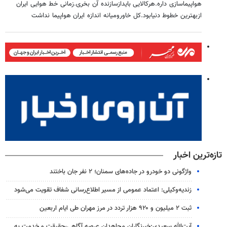
هواپیماسازی داره.هرکالایی بایدازسازنده آن بخری.زمانی خط هوایی ایران
ازبهترین خطوط دنیابود.کل خاورومیانه اندازه ایران هواپیما نداشت
تازه‌ترین اخبار
واژگونی دو خودرو در جاده‌های سمنان؛ ۲ نفر جان باختند
زندیه‌وکیلی: اعتماد عمومی از مسیر اطلاع‌رسانی شفاف تقویت می‌شود
ثبت ۲ میلیون و ۹۲۰ هزار تردد در مرز مهران طی ایام اربعین
آیت‌الله سعیدی:خبرنگاران مجاهدان عرصه آگاهی،حقیقت و خدمت به