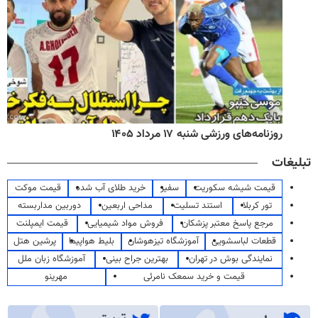
روزنامه‌های ورزشی شنبه ۱۷ مرداد ۱۴۰۵
تبلیغات
قیمت شیشه سکوریت
سفیر
خرید طلای آب شده
قیمت موکت
تور کربلا
استند تسلیت
مداحی اربعین
دوربین مداربسته
مرجع پاسخ معتبر پزشکان
فروش مواد شیمیایی
قیمت ایمپلنت
قطعات لباسشویی
آموزشگاه تیزهوشان
بلیط هواپیما
پرشین هتل
نمایندگی بوش در تهران
بهترین جراح بینی
آموزشگاه زبان ملل
قیمت و خرید سمعک نامرئی
مهرینو