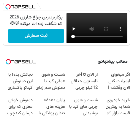
پرکاربردترین چراغ شارژی 2026
که شگفت زده ات میکنه 💡😍
ثبت سفارش
مطالب پیشنهادی
اگر میخوای
از الان تا آخر
شست و شوی
نجاتش بده! با
ایمپلنت کنی
تابستون حداقل
عمقی کبد با
این دمنوش
الان وقتشه |
12کیلو چربی
دمنوش سم زدای
کبدتو پاکسازی
فقط با ۲۵
میسوزونی🧨
گیاهی
کن+ضمانت
خرید خودروی
شست و شوی
پایان دغدغه
دمنوش خوش
میلیون تومان!!!
مرجوعی
شما به بهترین
چربی های کبد با
هزینه های
عطری که برای
قیمت بازار ✅
نوشیدنی
دندان پزشکی با
درمان کبدچرب
گیاهی(55%تخفیف)
پک سفید کننده
معجزه میکنه
خانگی