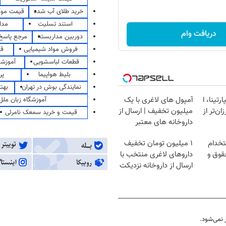
خرید طلای آب شده
قیمت مو
استند تسلیت
مدا
دریافت وام
دوربین مداربسته
مرجع پاسخ 
فروش مواد شیمیایی
قی
قطعات لباسشویی
آموزشگ
بلیط هواپیما
پر
نمایندگی بوش در تهران
بهت
رتینا، ا
آمپول های لاغری با یک
آموزشگاه زبان ملل
ان‌تر از
میلیون تخفیف | ارسال از
قیمت و خرید سمعک نامرئی
داروخانه های معتبر
تخدام
۱ میلیون تومان تخفیف
قوق و
داروهای لاغری منتخب با
ارسال از داروخانه نزدیکت
نمی‌شود.