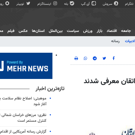
تلگرام
سروش
آی گپ
بله
اینستاگرام
توییتر
روبی
جامعه
اقتصاد
بازار
ورزش
سیاست
بین‌الملل
استان‌ها
عکس
فیلم
مج
ادبیات
رسانه
 اتقان معرفی شدند
تازه‌ترین اخبار
موهبتی: اصلاح نظام سلامت باید
آغاز شود
نظری: مرزهای خراسان شمالی 
کنترل مستمر است
گزارش رسانه آمریکایی از اقدام ا