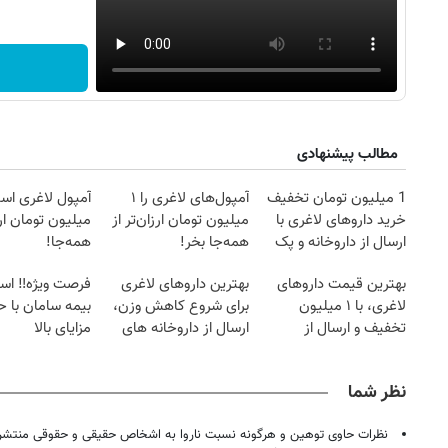
مطالب پیشنهادی
1 میلیون تومان تخفیف
آمپول‌های لاغری را ۱
آمپول لاغری اسپا
خرید داروهای لاغری با
میلیون تومان ارزان‌تر از
میلیون تومان ارز
ارسال از داروخانه و پک
همه‌جا بخر!
همه‌جا!
یخ!
بهترین قیمت داروهای
بهترین داروهای لاغری
فرصت ویژه‼️ اس
لاغری، با ۱ میلیون
برای شروع کاهش وزن،
بیمه سامان با ح
تخفیف و ارسال از
ارسال از داروخانه های
مزایای بالا
داروخانه‌
نزدیکت!
نظر شما
نظرات حاوی توهین و هرگونه نسبت ناروا به اشخاص حقیقی و حقوقی منتشر 