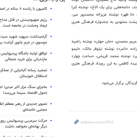
 «نامه‌هایی برای یک الاغ» نوشته کبرا
کامیون با راننده ۸ ساله در اصفهان توقیف شد
«تا ظهر» نوشته عزیزاله محمدپور میر،
رژیم صهیونیستی در قتل مداح 
ظم پشت مشهدی به جشنواره فرهنگی هنری
ایجاد وحشت در جامعه است
گرامیداشت سپهبد شهید سیدعب
مریم محمدی، «جان جهان» نوشته راضیه
موسوی در حرم بانوی کرامت برگ
ده، «نامرد» نوشته نیلوفر مالک، «لیمو
توافق اولیه باشگاه پرسپولیس 
میر» نوشته محمد قریشی، «ساعت چهار»
مازندرانی برای خرید جنجالی
ده کاظمی به این رویداد فرهنگی هنری
تمجید رسانه آلبانیایی از عملکر
استقلال خوزستان
ماجرای سنگ مزار اکبر عبدی؛ ا
تحول اقتصاد سینما می‌رسد!
تصویر جدیدی از رهبر معظم انق
مجتبی خامنه‌ای
حرکت سرمربی پرسپولیس روی لبه
دیگر بهانه‌ای نخواهد داشت