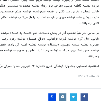
توری» نوشته فاطمه دولتی، «طرحی برای رویا» نوشته معصومه شمسینی غیاثوند،
بابایی لیچایی، «ترس پدر ذاتی از ضربه سرنوشت» نوشته میثم فرهمندیان، 
«نیمه روشن ماه» نوشته مهران پندار، «مشت باد را باز می‌کنم» نوشته اع
اتقان راه یافتند.
بر اساس نظر هیأ انتخاب آثار در بخش داستانک هم «دست به دست» نوشته 
بابایی، «نان آور» نوشته فرزانه فراهانی، «چراغ هشدار» نوشته زهره رجب زا
عمانی» نوشته سمیه شهبازی، «پشتکار» نوشته نوشته امینه گل زاده، «تع
نوشته هدی اسکندری، «برکت» نوشته زهرا غیاث آبادی و «مورچه» نوشته حمی
راه یافتند.
اختتامیه نخستین جشنواره فرهنگی هنری «اتقان» ۲۶ شهریور ماه با معرفی برگزیدگان برگزار می‌شود.
کد مطلب
6221974