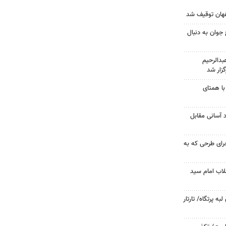
جوان به دنبال
دالرحیم
زار شد
با همتای
د آسانی مقابل
جرای طرحی که به
لاب امام سید
 پرتگاه/ تارتار