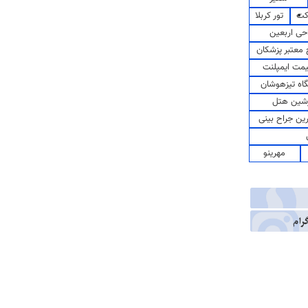
کت
تور کربلا
حی اربعین
معتبر پزشکان
مت ایمپلنت
اه تیزهوشان
شین هتل
رین جراح بینی
مهرینو