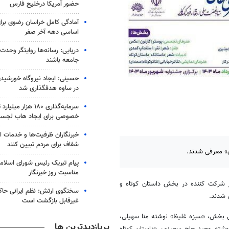
حضور آمریکا درخلیج فارس
آمادگی کامل خراسان رضوی برای
اساسی دهه آخر صفر
دریایی: رسانه‌ها روایتگر وحدت
جامعه باشند
در ساوه هدفگذاری شد
سرمایه‌گذاری ۱۸۰ هزار
خصوصی برای ایجاد هاب لجس
خبرنگاران ظرفیت‌ها و خدمات ان
شفاف برای مردم تبیین کنند
ن» معرفی شدند.
پیام تبریک رئیس شورای اسلامی
مناسبت روز خبرنگار
ار شرکت کننده در بخش داستان کوتاه و
سخنگوی ارتش: نظم ایرانی حاکم
 شدند.
غیرقابل بازگشت است
ی بخش، «سبزه غلیظ» نوشته منا سهیلی،
پربازدیدترین ها
نت بالاتر از زمین» نوشته نوشته مریم کنف چیان، «معدن ۱۱۲۰» نوشته وحید حاج سعیدی، «داستان کوتاه