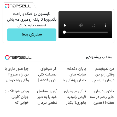
تابستون رو خنک و راحت
بگذرون! تا پنکه رومیزی مه پاش
تخفیف داره بخرش
سفارش بده!
مطالب پیشنهادی
من نمیفهمم
پایان دغدغه
اگر میخوای
چرا هنوز داری با
وقتی زانو درد
هزینه های
ایمپلنت کنی
درد راه میری؟
درمان داره، چرا
دندان پزشکی با
الان وقتشه |
وقتی راه درمان
دردش رو داری
پک سفید کننده
فقط با ۲۵
جلو پاته!
جادوی درمان
تا کی می‌خوای
آرتروز مفاصل
ویدیو هولناک از
تحمل میکنی؟❗
خانگی
میلیون تومان!!!
جای زخم در سه
قرص زانودرد
خود را به طور
جوان کارتن
هفته! (همین
بخوری؟ یکبار
قطعی درمان
خوابی که
حالا رایگان
اصولی درمانش
کنید!
میلیاردر شد.
صحبت کنید)
کن
◗پرسش‌نامه◖
آموزش رایگان