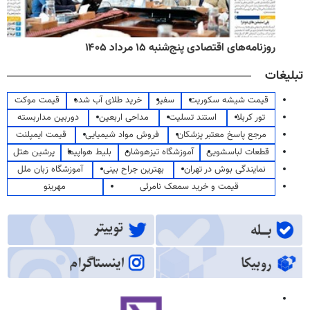
روزنامه‌های اقتصادی پنج‌شنبه ۱۵ مرداد ۱۴۰۵
تبلیغات
قیمت شیشه سکوریت
سفیر
خرید طلای آب شده
قیمت موکت
تور کربلا
استند تسلیت
مداحی اربعین
دوربین مداربسته
مرجع پاسخ معتبر پزشکان
فروش مواد شیمیایی
قیمت ایمپلنت
قطعات لباسشویی
آموزشگاه تیزهوشان
بلیط هواپیما
پرشین هتل
نمایندگی بوش در تهران
بهترین جراح بینی
آموزشگاه زبان ملل
قیمت و خرید سمعک نامرئی
مهرینو