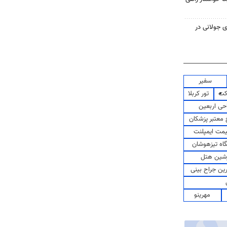
 جولانی در
سفیر
کت
تور کربلا
حی اربعین
معتبر پزشکان
مت ایمپلنت
اه تیزهوشان
شین هتل
رین جراح بینی
مهرینو