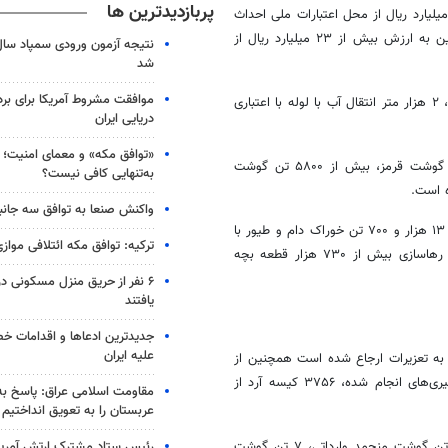
پربازدیدترین ها
با اشاره به اینکه در روستای نصرآباد ۸۵۰ متر کانال انتقال آب با هزینه ۱۱ میلیارد ریال از محل اعتبارات ملی احداث
شد، گفت: در سطح ۴۵ هکتار از اراضی شهرستان خمین طرح‌های آبیاری نوین به ارزش بیش از ۲۳ میلیارد ریال از
شد
موافقت مشروط آمریکا برای بر
مدیر جهاد کشاورزی شهرستان خمین افزود: همچنین از محل اعتبارات استانی، ۲ هزار متر انتقال آب با لوله با اعتباری
دریایی ایران
«توافق مکه» و معمای امنیت؛ چ
جعفری گفت: در این بازه زمانی بیش از ۱۴ هزار تن شیر خام، ۲ هزار تن گوشت قرمز، بیش از ۵۸۰۰ تن گوشت
به‌تنهایی کافی نیست؟
واکنش صنعا به توافق سه جانب
مدیر جهاد کشاورزی شهرستان خمین تصریح کرد: در نیمه نخست سال جاری، ۱۳ هزار و ۷۰۰ تن خوراک دام و طیور با
ترکیه: توافق مکه ائتلافی موازی
مرغ گوشتی و رهاسازی بیش از ۷۳۰ هزار قطعه بچه
۶ نفر از حریق منزل مسکونی 
یافتند
جدیدترین ادعاها و اقدامات خ
علیه ایران
دت ۳۲۶ مورد بازرسی از صنوف انجام شده که ۵۶ پرونده به تعزیرات ارجاع شده است همچنین از
۱۲۶ مورد بازرسی نانوایی‌ها، ۱۲ پرونده به تعزیرات ارجاع شده است و با پیگیری‌های انجام شده، ۳۷۵۶ کیسه آرد از
مقاومت اسلامی عراق: پاسخ به 
عربستان را به تعویق انداختیم
رئیس ستاد مشترک ارتش آمریکا
مدیر جهاد کشاورزی شهرستان خمین بیان کرد: توزیع ۱۰ تن مرغ منجمد، ۳ تن گوشت منجمد وارداتی، ۷ تن گوشت