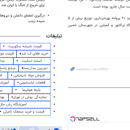
برای خروج از جنگ با ایران شد
درگیری اعضای داعش و نیروهای
جعفری ادامه داد: در زمینه واحد مکانیزاسیون و صنایع روستایی، صدور یا تمدید ۲۰ پروانه بهره‌برداری، توزیع بیش از ۵
سیده زینب
زار لیتر سوخت تراکتور و گلخانه‌ها و شماره‌گذاری ۱۷ دستگاه تراکتور و کمباین در شهرستان خمین
تبلیغات
قیمت شیشه سکوریت
خرید طلای آب شده
قیمت مو
استند تسلیت
مدا
دوربین مداربسته
مرجع پاسخ 
فروش مواد شیمیایی
قی
قطعات لباسشویی
آموزشگ
بلیط هواپیما
پر
نمایندگی بوش در تهران
بهت
آموزشگاه زبان ملل
قیمت و خرید سمعک نامرئی