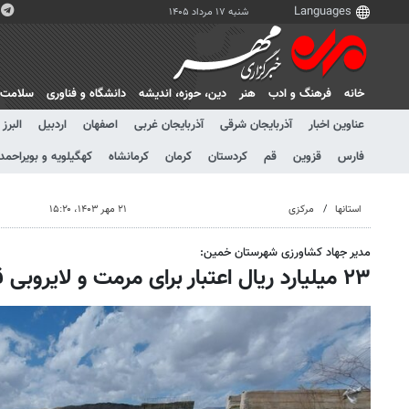
شنبه ۱۷ مرداد ۱۴۰۵
خانه
فرهنگ و ادب
هنر
دين، حوزه، انديشه
دانشگاه و فناوری
سلامت
عناوین اخبار
آذربایجان شرقی
آذربایجان غربی
اصفهان
اردبیل
البرز
فارس
قزوین
قم
کردستان
کرمان
کرمانشاه
کهگیلویه و بویراحمد
استانها
مرکزی
۲۱ مهر ۱۴۰۳، ۱۵:۲۰
مدیر جهاد کشاورزی شهرستان خمین:
۲۳ میلیارد ریال اعتبار برای مرمت و لایروبی قنوات خمین هزینه شد