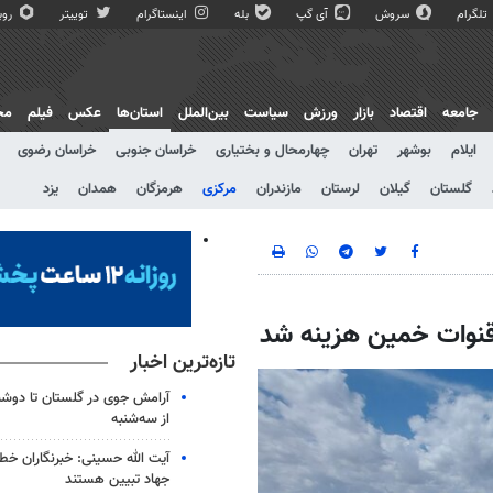
تلگرام
سروش
آی گپ
بله
اینستاگرام
توییتر
روبی
جامعه
اقتصاد
بازار
ورزش
سیاست
بین‌الملل
استان‌ها
عکس
فیلم
مج
ایلام
بوشهر
تهران
چهارمحال و بختیاری
خراسان جنوبی
خراسان رضوی
گلستان
گیلان
لرستان
مازندران
مرکزی
هرمزگان
همدان
یزد
تازه‌ترین اخبار
آرامش جوی در گلستان تا دوشن
از سه‌شنبه
آیت الله حسینی: خبرنگاران خط
جهاد تبیین هستند