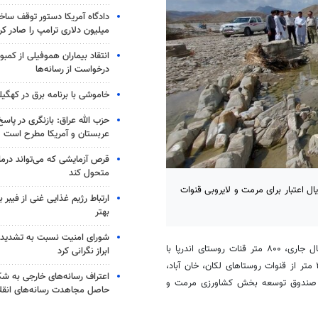
میلیون دلاری ترامپ را صادر کر
انتقاد بیماران هموفیلی از کمبود
درخواست از رسانه‌ها
خاموشی با برنامه برق در کهگیل
حزب الله عراق: بازنگری در پاسخ
عربستان و آمریکا مطرح است
متحول کند
زی خمین گفت: امسال ۲۳ میلیارد و ۸۰۰ میلیون ریال اعتبار برای مرمت و لایروبی قنوات
ارتباط رژیم غذایی غنی از فیبر 
بهتر
شورای امنیت نسبت به تشدید 
ر قنات روستای
اندرپا
با
ابراز نگرانی کرد
لکان
، خان آباد،
اعتراف رسانه‌های خارجی به 
 اعتبارات صندوق توسعه بخش کشاورزی مرمت و
حاصل مجاهدت رسانه‌های انقل