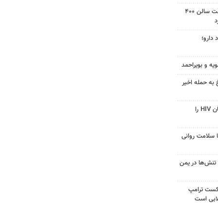
دادگاه آمریکا دستور توقف ساخت سالن ۴۰۰
د
 دارو؛
ویه و بویراحمد
 به حمله اخیر
قرص آزمایشی که می‌تواند درمان HIV را
با سلامت روانی
تنش‌ها در یمن
شکست ترامپ
ابی است