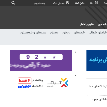
نتایج زنده
کا
ایتا
جداول لیگ
له مهر
عناوین اخبار
خراسان شمالی
خوزستان
زنجان
سمنان
سیستان و بلوچستان
به؛ کاهش دما
‌شکنان جبهه