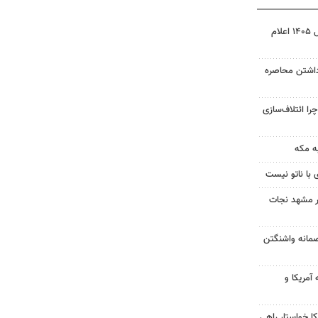
نتیجه آزمون ورودی سمپاد سال ۱۴۰۵ اعلام
داشتن محاصره
را ائتلاف‌سازی
ه مکه
 با ناتو نیست
در مشهد نجات
صمانه واشنگتن
آمریکا و
 خواستار راهی