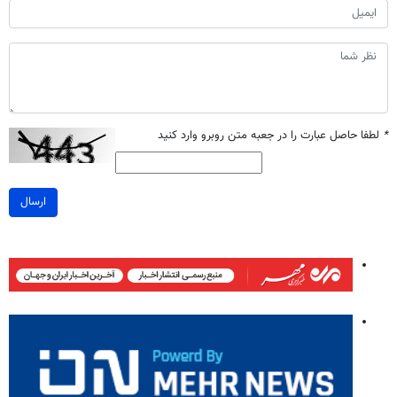
*
لطفا حاصل عبارت را در جعبه متن روبرو وارد کنید
ارسال