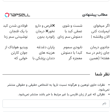
مطالب پیشنهادی
اگر میخوای
شست و شوی
❌قرص‌ و دارو
فولادی شدن کبد
ایمپلنت کنی
عمقی کبد با
نخور❌ درمان
با یک فنجان
الان وقتشه |
دمنوش سم زدای
زانودرد بدون
نوشیدنی سم زدا
فقط با ۲۵
گیاهی
قرص
جادوی درمان
نابودی سموم
پایان دغدغه
ویدیو هولناک از
میلیون تومان!!!
جای زخم در سه
کبد! با دمنوش
هزینه های
جوان کارتن
هفته! (همین
معجزه گر
دندان پزشکی با
خوابی که
حالا رایگان
گیاهی+ضمانت
پک سفید کننده
میلیاردر شد.
صحبت کنید)
مرجوعی
خانگی
آموزش رایگان
نظر شما
نظرات حاوی توهین و هرگونه نسبت ناروا به اشخاص حقیقی و حقوقی منتشر
نمی‌شود.
نظراتی که غیر از زبان فارسی یا غیر مرتبط با خبر باشد منتشر نمی‌شود.