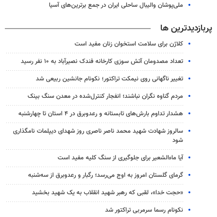
ملی‌پوشان والیبال ساحلی ایران در جمع برترین‌های آسیا
پربازدیدترین ها
کلاژن برای سلامت استخوان زنان مفید است
تعداد مصدومان آتش سوزی کارخانه فندک نصیرآباد به ۱۰ نفر رسید
تغییر ناگهانی روی نیمکت تراکتور؛ نکونام جانشین ربیعی شد
مردم گناوه نگران نباشند؛ انفجار کنترل‌شده در معدن سنگ بینک
هشدار تداوم بارش‌های تابستانه و رعدوبرق در ۴ استان تا چهارشنبه
سالروز شهادت شهید محمد ناصر ناصری روز شهدای دیپلمات نامگذاری
شود
آیا ماءالشعیر برای جلوگیری از سنگ کلیه مفید است
گرمای گلستان امروز به اوج می‌رسد؛ رگبار و رعدوبرق از سه‌شنبه
«حجت خدا»، لقبی که رهبر شهید انقلاب به یک شهید بخشید
نکونام رسما سرمربی تراکتور شد