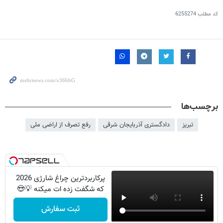
کد مطلب
6255274
برچسب‌ها
تبریز
دادگستری آذربایجان شرقی
رفع تصرف از اراضی ملی
پرکاربردترین چراغ شارژی 2026
که شگفت زده ات میکنه 💡😍
ثبت سفارش