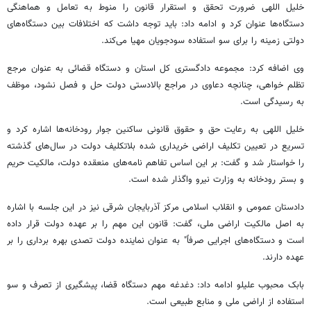
خلیل اللهی ضرورت تحقق و استقرار قانون را منوط به تعامل و هماهنگی
دستگاه‌ها عنوان کرد و ادامه داد: باید توجه داشت که اختلافات بین دستگاه‌های
دولتی زمینه را برای سو استفاده سودجویان مهیا می‌کند.
وی اضافه کرد: مجموعه دادگستری کل استان و دستگاه قضائی به عنوان مرجع
تظلم
خواهی، چنانچه دعاوی در مراجع بالادستی دولت حل و فصل نشود، موظف
به رسیدگی است.
خلیل اللهی به رعایت حق و حقوق قانونی ساکنین جوار رودخانه‌ها اشاره کرد و
تسریع در تعیین تکلیف اراضی خریداری شده بلاتکلیف دولت در سال‌های گذشته
را خواستار شد و گفت: بر این اساس تفاهم نامه‌های منعقده دولت، مالکیت حریم
و بستر رودخانه به وزارت نیرو واگذار شده است.
دادستان عمومی و انقلاب اسلامی مرکز آذربایجان شرقی نیز در این جلسه با اشاره
به اصل مالکیت اراضی ملی، گفت: قانون این مهم را بر عهده دولت قرار داده
است و دستگاه‌های اجرایی صرفاً" به عنوان نماینده دولت تصدی بهره برداری را بر
عهده دارند.
بابک محبوب علیلو ادامه داد: دغدغه مهم دستگاه قضا، پیشگیری از تصرف و سو
استفاده از اراضی ملی و منابع طبیعی است.