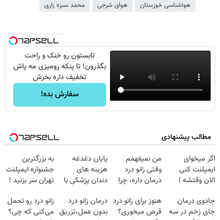
هواشناسی خوزستان
هوای شرجی
محمد سبزه زاری
تابستون رو خنک و راحت
بگذرون! تا پنکه رومیزی مه پاش
تخفیف داره بخرش
سفارش بده!
مطالب پیشنهادی
اگر میخوای
من نمیفهمم
پایان دغدغه
به بزرگترین
ایمپلنت کنی
وقتی زانو درد
هزینه های
جشنواره ایمپلنت
الان وقتشه |
درمان داره، چرا
دندان پزشکی با
تهران سر بزنید !
فقط با ۲۵
دردش رو داری
پک سفید کننده
| فقط ۲۵
جادوی درمان
هنوز برای زانو درد
درمان زانو درد
زانو درد رو تحمل
میلیون تومان!!!
تحمل میکنی؟❗
خانگی
میلیون !
جای زخم در سه
قرص میخوری؟
بدون عمل،تزریق
می‌کنی که چی؟