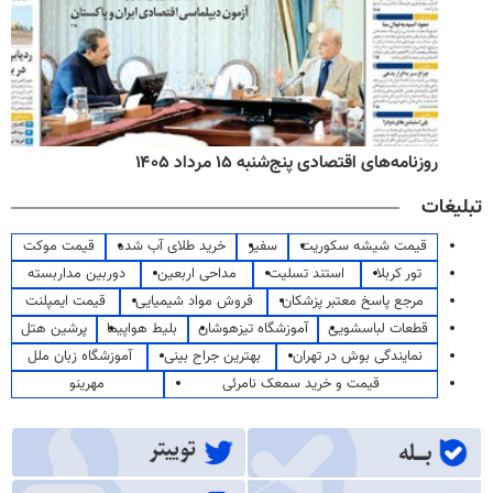
روزنامه‌های اقتصادی پنج‌شنبه ۱۵ مرداد ۱۴۰۵
تبلیغات
قیمت شیشه سکوریت
سفیر
خرید طلای آب شده
قیمت موکت
تور کربلا
استند تسلیت
مداحی اربعین
دوربین مداربسته
مرجع پاسخ معتبر پزشکان
فروش مواد شیمیایی
قیمت ایمپلنت
قطعات لباسشویی
آموزشگاه تیزهوشان
بلیط هواپیما
پرشین هتل
نمایندگی بوش در تهران
بهترین جراح بینی
آموزشگاه زبان ملل
قیمت و خرید سمعک نامرئی
مهرینو