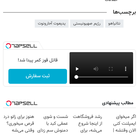
برچسب‌ها
نتانیاهو
رژیم صهیونیستی
یدیعوت آحارونوت
قاتل قوز کمر پیدا شد!
ثبت سفارش
مطالب پیشنهادی
اگر میخوای
رشد فروشگاهت
شست و شوی
هنوز برای زانو درد
ایمپلنت کنی
از اینجا شروع
عمقی کبد با
قرص میخوری؟
الان وقتشه |
می‌شه، برای
دمنوش سم زدای
وقتی می‌شه
فقط با ۲۵
درآمد بیشتر،
گیاهی
بدون عمل