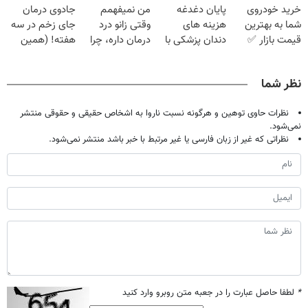
خرید خودروی
پایان دغدغه
من نمیفهمم
جادوی درمان
میلیون تومان!!!
آماده‌ای؟
درمانش کرد؟؟؟؟
شما به بهترین
هزینه های
وقتی زانو درد
جای زخم در سه
قیمت بازار ✅
دندان پزشکی با
درمان داره، چرا
هفته! (همین
پک سفید کننده
دردش رو داری
حالا رایگان
خانگی
تحمل میکنی؟❗
صحبت کنید)
نظر شما
نظرات حاوی توهین و هرگونه نسبت ناروا به اشخاص حقیقی و حقوقی منتشر
نمی‌شود.
نظراتی که غیر از زبان فارسی یا غیر مرتبط با خبر باشد منتشر نمی‌شود.
*
لطفا حاصل عبارت را در جعبه متن روبرو وارد کنید