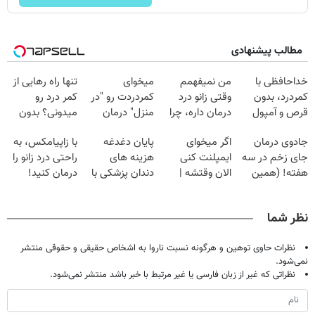
مطالب پیشنهادی
خداحافظی با
من نمیفهمم
میخوای
تنها راه رهایی از
کمردرد، بدون
وقتی زانو درد
کمردردت رو "در
کمر درد رو
قرص و آمپول
درمان داره، چرا
منزل" درمان
میدونی؟ بدون
دردش رو داری
کنی؟ (◂فیلم +
نیاز به دارو!
جادوی درمان
اگر میخوای
پایان دغدغه
با زاپیامکس، به
تحمل میکنی؟❗
◂پرسش‌نامه)
(◂پرسش‌نامه)
جای زخم در سه
ایمپلنت کنی
هزینه های
راحتی درد زانو را
هفته! (همین
الان وقتشه |
دندان پزشکی با
درمان کنید!
حالا رایگان
فقط با ۲۵
پک سفید کننده
صحبت کنید)
میلیون تومان!!!
خانگی
نظر شما
نظرات حاوی توهین و هرگونه نسبت ناروا به اشخاص حقیقی و حقوقی منتشر
نمی‌شود.
نظراتی که غیر از زبان فارسی یا غیر مرتبط با خبر باشد منتشر نمی‌شود.