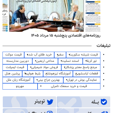
روزنامه‌های اقتصادی پنج‌شنبه ۱۵ مرداد ۱۴۰۵
تبلیغات
قیمت شیشه سکوریت
سفیر
خرید طلای آب شده
قیمت موکت
تور کربلا
استند تسلیت
مداحی اربعین
دوربین مداربسته
مرجع پاسخ معتبر پزشکان
فروش مواد شیمیایی
قیمت ایمپلنت
قطعات لباسشویی
آموزشگاه تیزهوشان
بلیط هواپیما
پرشین هتل
نمایندگی بوش در تهران
بهترین جراح بینی
آموزشگاه زبان ملل
قیمت و خرید سمعک نامرئی
مهرینو