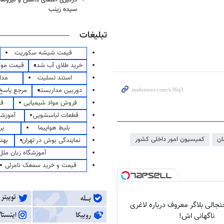
سیده زینب
تبلیغات
قیمت شیشه سکوریت
خرید طلای آب شده
قیمت مو
استند تسلیت
مدا
دوربین مداربسته
مرجع پاسخ 
فروش مواد شیمیایی
قی
قطعات لباسشویی
آموزشگ
بلیط هواپیما
پر
ان
کمیسیون امور داخلی کشور
نمایندگی بوش در تهران
بهت
آموزشگاه زبان ملل
قیمت و خرید سمعک نامرئی
الی بلاگر معروف درباره لاغری
ناگهانی اش!