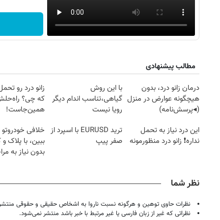
مطالب پیشنهادی
درمان زانو درد، بدون
با این روش
زانو درد رو تحم
هیچگونه عوارض در منزل
گیاهی،تناسب اندام دیگر
که چی؟ راه‌حل
(◂پرسش‌نامه)
رویا نیست
همین‌جاست!
این درد نیاز به تحمل
ترید EURUSD با اسپرد از
خلافی خودروتو ا
نداره❗ زانو درد منظورمونه
صفر پیپ
ببین، با پلاک و 
بدون نیاز به مرا
حضوری
نظر شما
نظرات حاوی توهین و هرگونه نسبت ناروا به اشخاص حقیقی و حقوقی منتشر 
نظراتی که غیر از زبان فارسی یا غیر مرتبط با خبر باشد منتشر نمی‌شود.