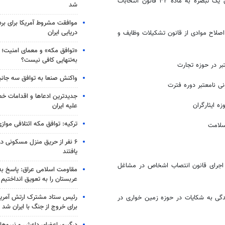
گزارش کمیسیون امور داخلی کشور و شوراها در مورد طرح دوفوریتی الحاق یک تبصره به ماده ۳۲ قانون انتخابات
شد
موافقت مشروط آمریکا برای بر
دریایی ایران
صلاح موادی از قانون تشکیلات وظایف و
«توافق مکه» و معمای امنیت؛ چ
به‌تنهایی کافی نیست؟
ر در حوزه تجارت
واکنش صنعا به توافق سه جانب
ی نامعتبر دوره
فترت
جدیدترین ادعاها و اقدامات خ
 ایثارگران
علیه ایران
ترکیه: توافق مکه ائتلافی موازی
سلامت
۶ نفر از حریق منزل مسکونی 
یافتند
اجرای قانون انتصاب اشخاص در مشاغل
مقاومت اسلامی عراق: پاسخ به 
عربستان را به تعویق انداختیم
رئیس ستاد مشترک ارتش آمریکا
یدگی به شکایات در حوزه زمین خواری در
برای خروج از جنگ با ایران شد
درگیری اعضای داعش و نیروهای