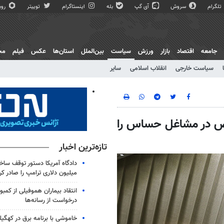
تلگرام
سروش
آی گپ
بله
اینستاگرام
توییتر
روبی
جامعه
اقتصاد
بازار
ورزش
سیاست
بین‌الملل
استان‌ها
عکس
فیلم
مج
سیاست خارجی
انقلاب اسلامی
سایر
 در مشاغل حساس را
تازه‌ترین اخبار
میلیون دلاری ترامپ را صادر کر
انتقاد بیماران هموفیلی از کمبود
درخواست از رسانه‌ها
خاموشی با برنامه برق در کهگیل