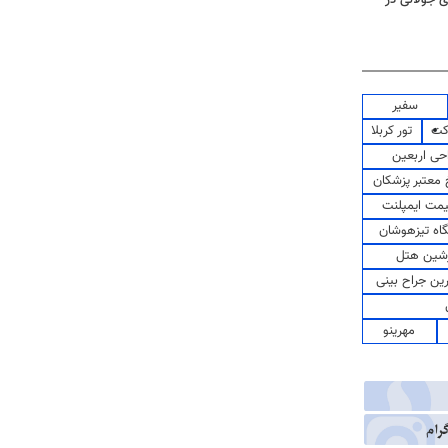
سفیر
کت
تور کربلا
حی اربعین
معتبر پزشکان
مت ایمپلنت
اه تیزهوشان
شین هتل
رین جراح بینی
مهرینو