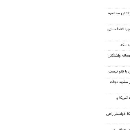
داشتن محاصره
را ائتلاف‌سازی
ه مکه
صمانه واشنگتن
 با ناتو نیست
در مشهد نجات
آمریکا و
 خواستار راهی
 جولانی در