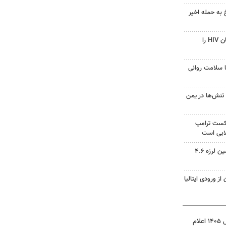
 به حمله اخیر
قرص آزمایشی که می‌تواند درمان HIV را
با سلامت روانی
تنش‌ها در یمن
شکست ترامپ
ابی است
مدیرعامل هلال احمر کرمان: زمین لرزه ۴.۶
ز ورودی ایتالیا
نتیجه آزمون ورودی سمپاد سال ۱۴۰۵ اعلام