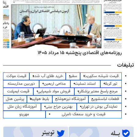
روزنامه‌های اقتصادی پنج‌شنبه ۱۵ مرداد ۱۴۰۵
تبلیغات
قیمت شیشه سکوریت
سفیر
خرید طلای آب شده
قیمت موکت
تور کربلا
استند تسلیت
مداحی اربعین
دوربین مداربسته
مرجع پاسخ معتبر پزشکان
فروش مواد شیمیایی
قیمت ایمپلنت
قطعات لباسشویی
آموزشگاه تیزهوشان
بلیط هواپیما
پرشین هتل
نمایندگی بوش در تهران
بهترین جراح بینی
آموزشگاه زبان ملل
قیمت و خرید سمعک نامرئی
مهرینو