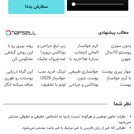
سفارش بده!
مطالب پیشنهادی
بدون سوزن
کرم جوانساز
زیر تیغ جراحی و
روند پیری رو با
پوستتو 10سال
آلمانی انتخاب
بوتاکس نروید!
این روش گیاهی
جوون
ستاره ها!خرید با
ضدچروک جلبک
معکوس کن
کن50%تخفیف
تخفیف
با40%تخفیف
مهار پیری پوست
جوانسازی طبیعی
لینک خرید بمب
این گیاه دریایی
پاییزی
با کرم جوانساز
پوست بدون
جوانساز 2026!
پوستت رو طوری
پوست
بوتاکس و جراحی
اونم با تخفیف
صاف میکنه انگار
آلمانی(تخفیف
😳! خرید با
ویژه
20سال جوون
ویژه تا امشب)
تخفیف ویژه
شدی🔥
نظر شما
نظرات حاوی توهین و هرگونه نسبت ناروا به اشخاص حقیقی و حقوقی منتشر
نمی‌شود.
نظراتی که غیر از زبان فارسی یا غیر مرتبط با خبر باشد منتشر نمی‌شود.