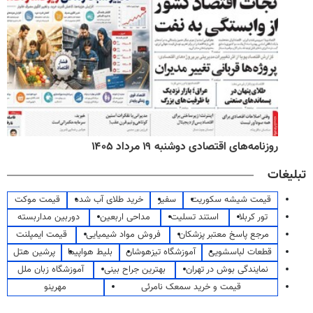
روزنامه‌های اقتصادی دوشنبه ۱۹ مرداد ۱۴۰۵
تبلیغات
قیمت شیشه سکوریت
سفیر
خرید طلای آب شده
قیمت موکت
تور کربلا
استند تسلیت
مداحی اربعین
دوربین مداربسته
مرجع پاسخ معتبر پزشکان
فروش مواد شیمیایی
قیمت ایمپلنت
قطعات لباسشویی
آموزشگاه تیزهوشان
بلیط هواپیما
پرشین هتل
نمایندگی بوش در تهران
بهترین جراح بینی
آموزشگاه زبان ملل
قیمت و خرید سمعک نامرئی
مهرینو