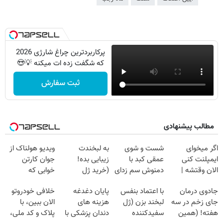
پرکاربردترین چراغ شارژی 2026
که شگفت زده ات میکنه 💡😍
ثبت سفارش
مطالب پیشنهادی
اگر میخوای
شست و شوی
به لبخندت
ویدیو هولناک از
ایمپلنت کنی
عمقی کبد با
زیبایی بده!
جوان کارتن
الان وقتشه |
دمنوش سم زدای
(خرید ژل
خوابی که
فقط با ۲۵
گیاهی
سفیدکننده
میلیاردر شد.
جادوی درمان
با اعتماد بنفس
پایان دغدغه
خلافی خودروتو
میلیون تومان!!!
دندان
آموزش رایگان
جای زخم در سه
لبخند بزن (ژل
هزینه های
الان ببین، با
با40%تخفیف)
هفته! (همین
سفیدکننده
دندان پزشکی با
پلاک و کد ملی،