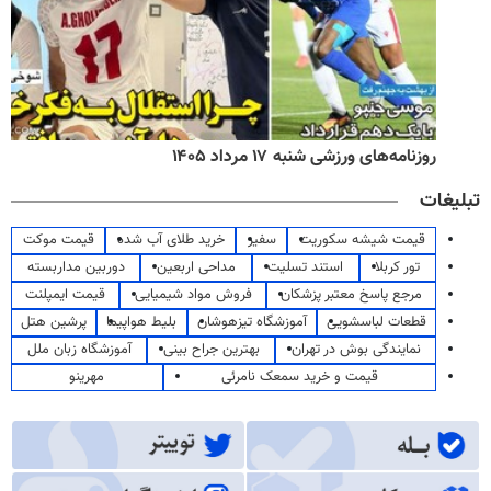
روزنامه‌های ورزشی شنبه ۱۷ مرداد ۱۴۰۵
تبلیغات
قیمت شیشه سکوریت
سفیر
خرید طلای آب شده
قیمت موکت
تور کربلا
استند تسلیت
مداحی اربعین
دوربین مداربسته
مرجع پاسخ معتبر پزشکان
فروش مواد شیمیایی
قیمت ایمپلنت
قطعات لباسشویی
آموزشگاه تیزهوشان
بلیط هواپیما
پرشین هتل
نمایندگی بوش در تهران
بهترین جراح بینی
آموزشگاه زبان ملل
قیمت و خرید سمعک نامرئی
مهرینو