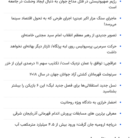
رژیم صهیونیستی در قتل مداح جوان به دنبال ایجاد وحشت در جامعه
است
ماجرای سنگ مزار اکبر عبدی؛ اجرای طرحی که به تحول اقتصاد سینما
می‌رسد!
تصویر جدیدی از رهبر معظم انقلاب امام سید مجتبی خامنه‌ای
حرکت سرمربی پرسپولیس روی لبه پرتگاه/ تارتار دیگر بهانه‌ای نخواهد
داشت
عراقچی: توافق با عمان نزدیک است/ تکذیب سهم ۱۱ درصدی ایران از خزر
سرنوشت قهرمانان کشتی آزاد جوانان جهان در سال ۲۰۱۸
نسل جدید استقلالی‌ها برای فصل جدید لیگ؛ این ۶ بازیکن را بیشتر
بشناسید
احضار خرازی به دادگاه ویژه روحانیت
معرفی برترین های مسابقات پرورش اندام قهرمانی آذربایجان شرقی
دریاچه ارومیه جان گرفت؛ ورود بیش از ۴.۵ میلیارد مترمکعب آب