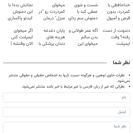
خداحافظی با
شست و شوی
میخوای
نجاتش بده! با
کمردرد، بدون
عمقی کبد با
کمردردت رو "در
این دمنوش
قرص و آمپول
دمنوش سم زدای
منزل" درمان
کبدتو پاکسازی
گیاهی
کنی؟ (◂فیلم +
کن+ضمانت
دندونت از دست
اگه عمر طولانی و
پایان دغدغه
اگر میخوای
◂پرسش‌نامه)
مرجوعی
رفته؟ وقت
بدن سالم
هزینه های
ایمپلنت کنی
ایمپلنت
میخوای این
دندان پزشکی با
الان وقتشه |
دیجیتاله
نوشیدنی رو با
پک سفید کننده
فقط با ۲۵
تخفیف بخر
خانگی
میلیون تومان!!!
نظر شما
نظرات حاوی توهین و هرگونه نسبت ناروا به اشخاص حقیقی و حقوقی منتشر
نمی‌شود.
نظراتی که غیر از زبان فارسی یا غیر مرتبط با خبر باشد منتشر نمی‌شود.