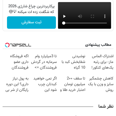
پرکاربردترین چراغ شارژی 2026
که شگفت زده ات میکنه 💡😍
ثبت سفارش
مطالب پیشنهادی
اشتراک الماس
نوشیدنی
تا 3میلیارد وام
اگه فروشگاه
ماز: برای رتبه
شفابخش کبد با
سرمایه در گردش
داری عضو
یک‌های کنکور!
10 گیاه
فروشندگان =>
فروشندگان
موثر(تخفیف تا
فروشگاهت رو
دیجی پی شو 3
کاهش چشمگیر
تا سقف 2۰۰
اگر نمی خواهید
به پول نیاز
امشب)
ثبت کن
میلیارد وام بگیر
سایز و وزن با یک
میلیون تومان
کبدتان چرب
داری؟ این دوره
روش
اعتبار خرید طلا و
شود این
رایگان از شر بی
خانگی60%تخفیف
نقره
نوشیدنی خوش
پولی خلاصت
طعم را بنوشید
میکنه
نظر شما