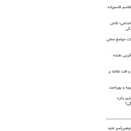
قاسم قاسم‌زاده
اعدامی؛ تلاش
گی
رکت جوامع محلی
آفرینی نقشه
و افت تقاضا بر
ویه و بویراحمد
ری زنان؛
گی؟
هین‌آمیز علیه