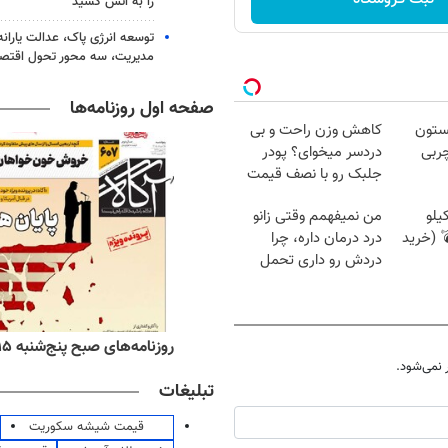
را به آتش کشید
توسعه انرژی پاک، عدالت یارانه
مدیریت، سه محور تحول اقتص
صفحه اول روزنامه‌ها
بستون
کاهش وزن راحت و بی
لو چربی
دردسر میخوای؟ پودر
جلبک رو با نصف قیمت
بخر!
ر خوش❗❗ 10کیلو
من نمیفهمم وقتی زانو
 (خرید
درد درمان داره، چرا
دردش رو داری تحمل
میکنی؟❗
ه‌های اقتصادی پنج‌شنبه ۱۵ مرداد ۱۴۰۵
روزنامه‌های صبح پنج‌شنبه ۱۵ مرداد ۱۴۰۵
نمی‌شود.
تبلیغات
قیمت شیشه سکوریت