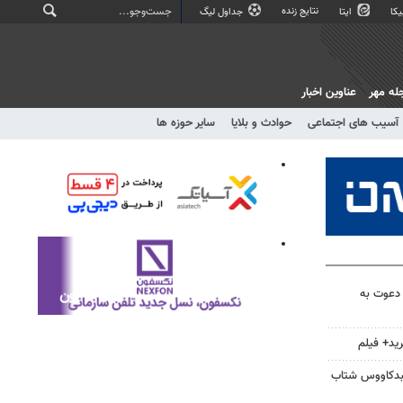
نتایج زنده
کا
ایتا
جداول لیگ
له مهر
عناوین اخبار
آسیب های اجتماعی
حوادث و بلایا
سایر حوزه ها
 دعوت به
ید+ فیلم
نبدکاووس شتاب