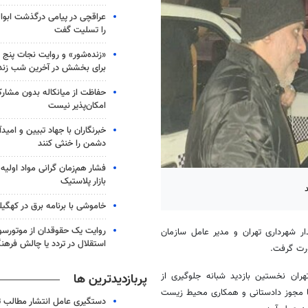
عراقچی در پیامی درگذشت ابوال
را تسلیت گفت
«زنده‌شور» و روایت نجات پنج 
برای بخشش در آخرین شب زند
حفاظت از میانکاله بدون مشا
امکان‌پذیر نیست
خبرنگاران با جهاد تبیین و امید
دشمن را خنثی کنند
فشار هم‌زمان گرانی مواد اولیه 
بازار پلاستیک
خاموشی با برنامه برق در کهگیل
روایت یک حقوقدان از موتورسوا
ر شهرداری تهران و مدیر عامل سازمان
استقلال در تردد یا چالش فرهن
ان نخستین بازدید شبانه جلوگیری از
پربازدیدترین ها
با مجوز دادستانی و همکاری محیط زیست
دستگیری عامل انتشار مطالب تو