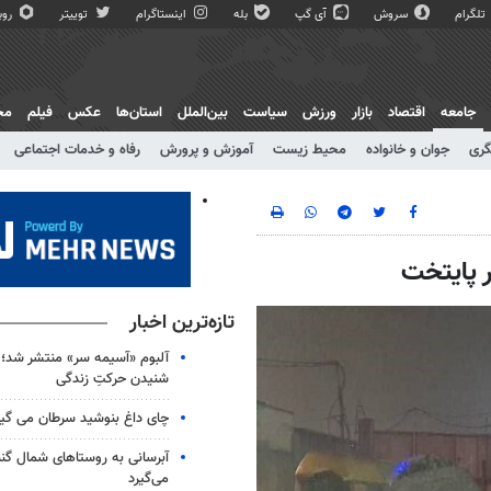
تلگرام
سروش
آی گپ
بله
اینستاگرام
توییتر
روبی
جامعه
اقتصاد
بازار
ورزش
سیاست
بین‌الملل
استان‌ها
عکس
فیلم
مج
گری
جوان و خانواده
محیط زیست
آموزش و پرورش
رفاه و خدمات اجتماعی
 پایتخت
تازه‌ترین اخبار
آلبوم «آسیمه سر» منتشر شد؛
شنیدن حرکتِ زندگی
چای داغ بنوشید سرطان می گیر
آبرسانی به روستاهای شمال گ
می‌گیرد