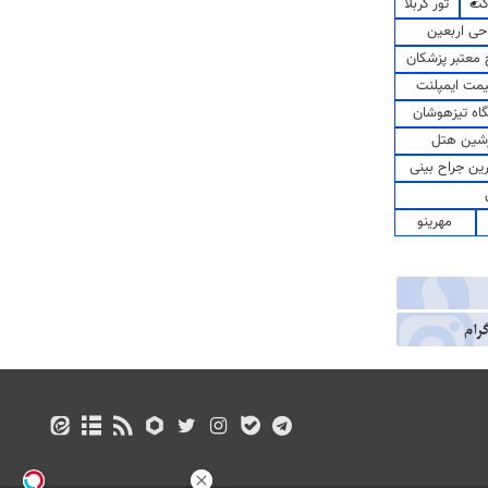
کت
تور کربلا
حی اربعین
معتبر پزشکان
مت ایمپلنت
اه تیزهوشان
شین هتل
رین جراح بینی
مهرینو