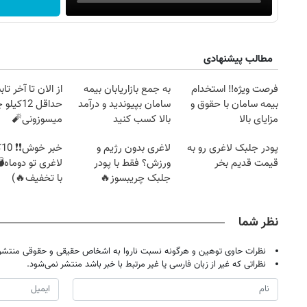
مطالب پیشنهادی
فرصت ویژه‼️ استخدام
به جمع بازاریابان بیمه
از الان تا آخر تا
بیمه سامان با حقوق و
سامان بپیوندید و درآمد
حداقل 12کی
مزایای بالا
بالا کسب کنید
میسوزونی🧨
پودر جلبک لاغری رو به
لاغری بدون رژیم و
خب
قیمت قدیم بخر
ورزش؟ فقط با پودر
لاغری تو دوماه
جلبک چریبسوز🔥
با تخفیف🔥)
نظر شما
روزنامه‌های ورزشی پنج‌شنبه ۱۵ مرداد ۱۴۰۵
روزنام
نظرات حاوی توهین و هرگونه نسبت ناروا به اشخاص حقیقی و حقوقی منتشر 
نظراتی که غیر از زبان فارسی یا غیر مرتبط با خبر باشد منتشر نمی‌شود.