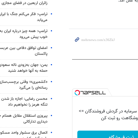
به عمل آمد.
زائران اربعین در فضای مجازی
ترامپ: فکر می‌کنم جنگ با ایران
می‌یابد
ترامپ: همه چیز درباره ایران به
خوب پیش می‌رود
امضای توافق دفاعی بین عربستا
پاکستان
یمن: جهان به‌زودی ناله سعودی‌
حمله به آنها خواهد شنید
«کشمیری»؛ وقتی برچسب‌سازی
رسانه‌ای را می‌گیرد
محسن رضایی: اجازه باز شدن 
تنگه هرمز را نخواهیم داد
 وام سرمایه در گردش فروشندگان =>
پیروزی استقلال مقابل همنام خ
وشگاهت رو ثبت کن
دیداری تدارکاتی
اتصال برق سشوار واحد مسکونی 
ثبت فروشگاه