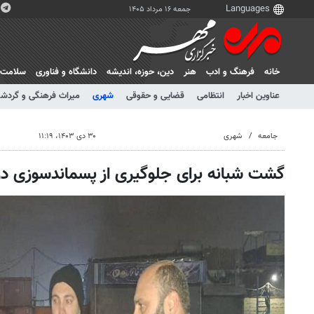
جمعه ۱۶ مرداد ۱۴۰۵
خانه
فرهنگ و ادب
هنر
دين، حوزه، انديشه
دانشگاه و فناوری
سلامت
عناوین اخبار
انتظامی
قضایی و حقوقی
شهری
میراث فرهنگی و گردش
جامعه
شهری
۳۰ دی ۱۴۰۳، ۱۱:۱۹
گشت شبانه برای جلوگیری از پسماندسوزی در