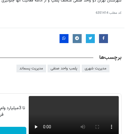
شهرستان تهران دو واحد صنفی متخلف پلمپ و از ادامه فعالیت آنها جلوگیری 
کد مطلب
6351414
برچسب‌ها
مدیریت شهری
پلمب واحد صنفی
مدیریت پسماند
تا 3میلیارد
فر