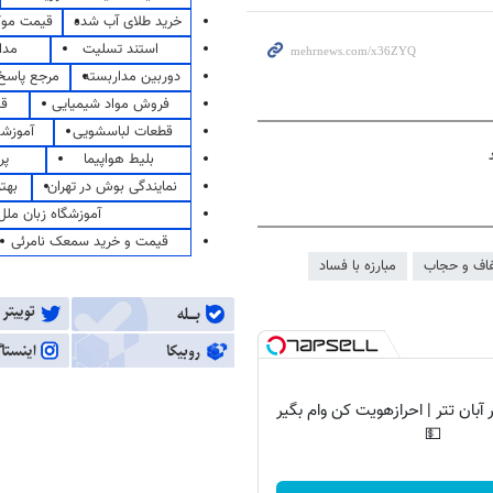
خرید طلای آب شده
قیمت مو
استند تسلیت
مدا
دوربین مداربسته
مرجع پاسخ 
فروش مواد شیمیایی
قی
قطعات لباسشویی
آموزشگ
بلیط هواپیما
پر
نمایندگی بوش در تهران
بهت
آموزشگاه زبان ملل
قیمت و خرید سمعک نامرئی
اف و حجاب
مبارزه با فساد
آبان تتر | احرازهویت کن وام بگیر
💵