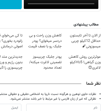
مطالب پیشنهادی
از الان تا آخر تابستون
کاهش وزن راحت و بی
تا کی می‌خوای 
حداقل 12کیلو چربی
دردسر میخوای؟ پودر
زانودرد بخوری؟ ی
میسوزونی🧨
جلبک رو با نصف قیمت
اصولی درمانش 
بخر!
موثرترین روش کاهش
پودر جلبک چربیسوز
جدیدترین متد ل
وزن گیاهی! 5تا۷کیلو
تضمینی لاغرت میکنه/
بدون رژیم و ور
لاغری😍
تعداد محدود
چرب
کند
نظر شما
نظرات حاوی توهین و هرگونه نسبت ناروا به اشخاص حقیقی و حقوقی منتشر 
نظراتی که غیر از زبان فارسی یا غیر مرتبط با خبر باشد منتشر نمی‌شود.