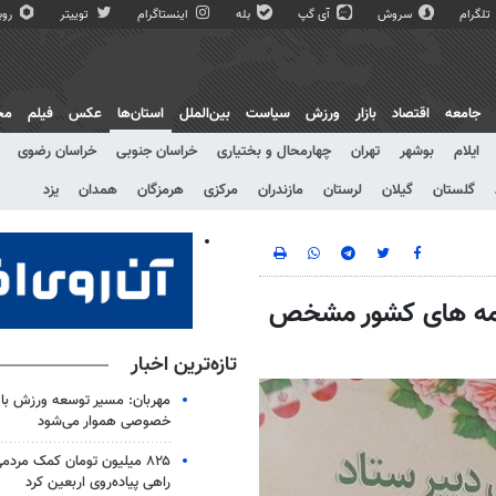
تلگرام
سروش
آی گپ
بله
اینستاگرام
توییتر
روبی
جامعه
اقتصاد
بازار
ورزش
سیاست
بین‌الملل
استان‌ها
عکس
فیلم
مج
ایلام
بوشهر
تهران
چهارمحال و بختیاری
خراسان جنوبی
خراسان رضوی
گلستان
گیلان
لرستان
مازندران
مرکزی
هرمزگان
همدان
یزد
رنامه های کشور مشخص
تازه‌ترین اخبار
مهربان: مسیر توسعه ورزش ب
خصوصی هموار می‌شود
راهی پیاده‌روی اربعین کرد