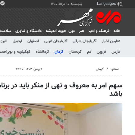
پنجشنبه ۱۵ مرداد ۱۴۰۵
خانه
فرهنگ و ادب
هنر
دين، حوزه، انديشه
دانشگاه و فناوری
سلامت
عناوین اخبار
آذربایجان شرقی
آذربایجان غربی
اصفهان
اردبیل
البرز
فارس
قزوین
قم
کردستان
کرمان
کرمانشاه
کهگیلویه و بویراحمد
استانها
کرمان
۱ بهمن ۱۴۰۳، ۱۷:۴۰
سهم امر به معروف و نهی از منکر باید در ب
باشد