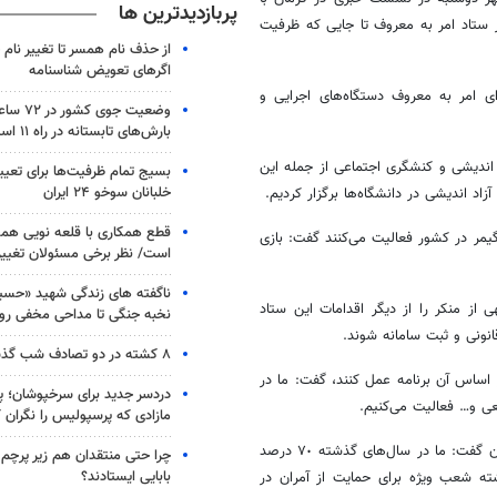
پربازدیدترین ها
 ستاد امر به معروف تا جایی که ظرفیت
از حذف نام همسر تا تغییر نام خ
اگرهای تعویض شناسنامه
ی امر به معروف دستگاه‌های اجرایی و
وضعیت جوی
بارش‌های تابستانه در راه ۱۱ استان
 اندیشی و کنشگری اجتماعی از جمله این
بسیج تمام ظرفیت‌ها برای تعی
خلبانان سوخو ۲۴ ایران
قطع همکاری با قلعه نویی هم
یمر
در کشور فعالیت می‌کنند گفت: بازی
است/ نظر برخی مسئولان تغییر 
ناگفته های زندگی شهید «حسین
ز منکر را از دیگر اقدامات این ستاد
نخبه جنگی تا مداحی مخفی رو
نونی و ثبت سامانه شوند.
۸ کشته در دو تصادف شب گذشته
ر اساس آن برنامه عمل کنند، گفت: ما در
دردسر جدید برای سرخپوشان؛ پی
مازادی که پرسپولیس را نگران ک
طاهری با اشاره به اقدامات حمایتی ستاد امر به معروف و نهی از منکر از آمران گفت: ما در سال‌های گذشته ٧٠ درصد
چرا حتی منتقدان هم زیر پرچم
بابایی ایستادند؟
شته شعب ویژه برای حمایت از آمران در