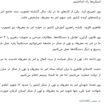
استان‌ها راه انداختیم.
وی تصریح کرد: یکی از کارهای ما در یک سال گذشته تصویب سند جامع امر ب
برنامه‌های آینده کشور باید سهم امر به معروف مشخص باشد.
طاهری افزود: نقشه راهبری آموزش کشور در حوزه امر به معروف نیز تصویب
وی قانو
ما در امر به معروف و نهی از منکر در جامعه نمی‌توانیم مستقیماً وارد عمل 
بسیج و دیگر دستگاه‌ها عمل می‌کنیم.
وی ادامه داد: نهی از منکر صیانت از بیت
المال
و امر به معروف خدمت به مردم
حجت الاسلام طاهری با بیان اینکه ستاد امر به معروف و نهی از منکر در مبارز
از دولت حمایت می‌کنیم، اما هر جا فساد ببینیم اعلام می‌کنیم.
وی تعداد شهدای امر به معروف 
۱۴۰
روزنامه‌های ورزشی پنج‌شنبه ۱۵ مرداد ۱۴۰۵
روزنام
شهادت ضیا علی، تنها
شهید امر
به معروف و نهی از منکر استان کرمان صورت 
کد مطلب
6352988