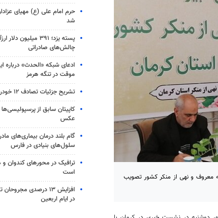
حرم امام علی (ع) مهیای عزادا
شد
پسته یزد؛ ۳۹۱ میلیون دلا
چالش‌های صادراتی
ادعای شبکه «الحدث» درباره ایج
موقت در تنگه هرمز
تشریح جزئیات تصادف ۱۲ خودرو با ۱۹ مصدوم
کاپیتان سابق از پرسپولیسی‌ها 
عکس
گام بلند درمان بیماری‌های مادرز
سلول‌های بنیادی در فارس
ترافیک در محورهای کندوان و 
است
به معروف و نهی از منکر کشور تصویب
افزایش ۱۳ درصدی مجروحان
در ایام اربعین
ر دوشنبه در نشست خبری در کرمان با