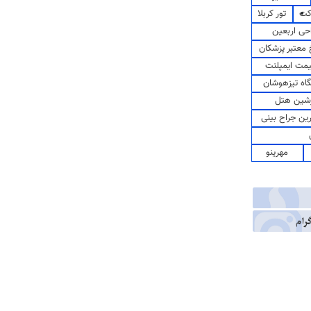
کت
تور کربلا
حی اربعین
معتبر پزشکان
مت ایمپلنت
اه تیزهوشان
شین هتل
رین جراح بینی
مهرینو