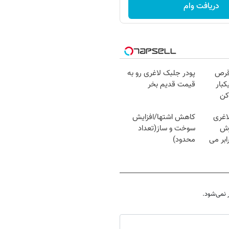
دریافت وام
قرص
پودر جلبک لاغری رو به
کبار
قیمت قدیم بخر
کن
اغری
کاهش اشتها/افزایش
زش
سوخت و ساز(تعداد
یسوزی را 3برابر می
محدود)
نمی‌شود.