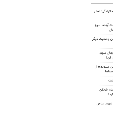
انوادگی؛ اما و
 کشور در ۷۲ ساعت آینده؛ موج
ین وضعیت دیگر
چنان سوژه
کرد!
 ستوده»؛ از
ستاها
ام بازیکن
رد!
 شهید عباس