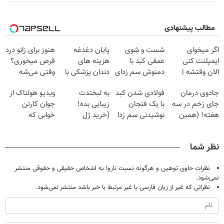
مطالب پیشنهادی
اگر میخوای
شست و شوی
پایان دغدغه
هنوز برای زانو درد
ایمپلنت کنی
عمقی کبد با
هزینه های
قرص میخوری؟
الان وقتشه |
دمنوش سم زدای
دندان پزشکی با
وقتی می‌شه
فقط با ۲۵
گیاهی
پک سفید کننده
بدون عمل
جادوی درمان
فولادی شدن کبد
به لبخندت
ویدیو هولناک از
میلیون تومان!!!
خانگی
درمانش کرد؟؟؟؟
جای زخم در سه
با یک فنجان
زیبایی بده!
جوان کارتن
هفته! (همین
نوشیدنی سم زدا
(خرید ژل
خوابی که
حالا رایگان
سفیدکننده
میلیاردر شد.
صحبت کنید)
دندان
آموزش رایگان
نظر شما
با40%تخفیف)
نظرات حاوی توهین و هرگونه نسبت ناروا به اشخاص حقیقی و حقوقی منتشر
نمی‌شود.
نظراتی که غیر از زبان فارسی یا غیر مرتبط با خبر باشد منتشر نمی‌شود.