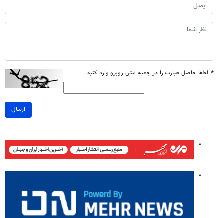
*
لطفا حاصل عبارت را در جعبه متن روبرو وارد کنید
ارسال